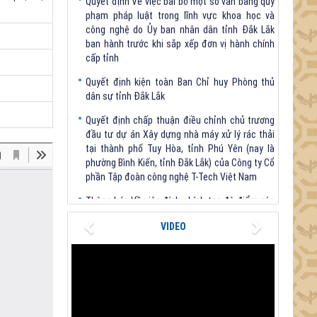
công nghệ do Ủy ban nhân dân tỉnh Đắk Lắk
ban hành trước khi sắp xếp đơn vị hành chính
cấp tỉnh
Quyết định kiện toàn Ban Chỉ huy Phòng thủ
dân sự tỉnh Đắk Lắk
Quyết định chấp thuận điều chỉnh chủ trương
đầu tư dự án Xây dựng nhà máy xử lý rác thải
tại thành phố Tuy Hòa, tỉnh Phú Yên (nay là
phường Bình Kiến, tỉnh Đắk Lắk) của Công ty Cổ
phần Tập đoàn công nghệ T-Tech Việt Nam
Thông báo Về việc đính chính tọa độ điểm góc
tại Phụ lục kèm theo Quyết định số 2317/QĐ-
UBND ngày 21/7/2026 của Chủ tịch UBND tỉnh
Previous
Next
VIDEO
V/v triển khai Kết luận Phiên họp lần thứ tư Ban
Chỉ đạo thực hiện mục tiêu tăng trưởng kinh tế
02 con số giai đoạn 2026 - 2030