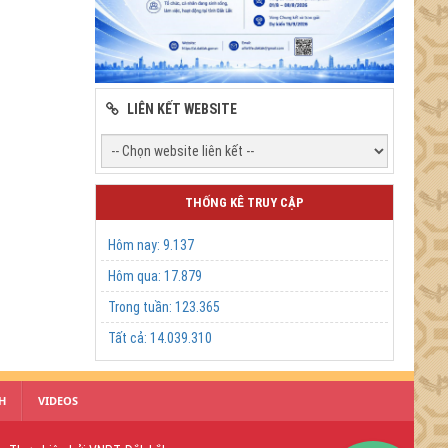
LIÊN KẾT WEBSITE
THỐNG KÊ TRUY CẬP
Hôm nay:
9.137
Hôm qua:
17.879
Trong tuần:
123.365
Tất cả:
14.039.310
H
VIDEOS