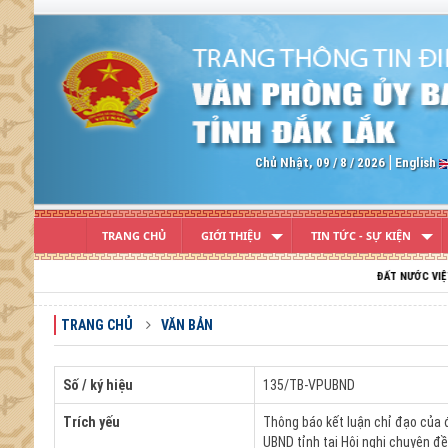
Previous
Chủ Nhật, 09 / 8 / 2026
English
TRANG CHỦ
GIỚI THIỆU
TIN TỨC - SỰ KIỆN
ĐẤT NƯỚC VIỆT NAM TRƯỜNG 
TRANG CHỦ
VĂN BẢN
Số / ký hiệu
135/TB-VPUBND
Trích yếu
Thông báo kết luận chỉ đạo của 
UBND tỉnh tại Hội nghị chuyên đ