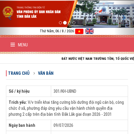
Previous
Nex
Thứ Năm, 06 / 8 / 2026
MENU
ĐẤT NƯỚC VIỆT NAM TRƯỜNG TỒN; TỔ QUỐC VIỆT NAM 
TRANG CHỦ
VĂN BẢN
Số / ký hiệu
301/KH-UBND
Trích yếu:
V/v triển khai tăng cường bồi dưỡng đội ngũ cán bộ, công
chức ở xã, phường đáp ứng yêu cầu vận hành chính quyền địa
phương 2 cấp trên địa bàn tỉnh Đắk Lắk giai đoạn 2026 - 2031
Ngày ban hành
09/07/2026