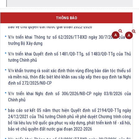
báo cáo sơ kết 05 năm thực hiện Quyết định số 2194/QĐ-TTg ngày
24/12/2021 của Thủ tướng Chính phủ về phê duyệt Chương trình công
bố tài liệu lưu trữ quốc gia phục vụ xây dựng, phát triển kinh tế - xã hội,
THÔNG BÁO
bảo vệ chủ quyền đất nước giai đoạn 2022-2026
V/v triển khai Thông tư số 62/2026/TT-BXD ngày 30/7/2026 của Bộ
trưởng Bộ Xây dựng
V/v triển khai Quyết định số 1481/QĐ-TTg, số 1483/QĐ-TTg của Thủ
tướng Chính phủ
V/v khẩn trương rà soát xác định thôn vùng đồng bào dân tộc thiểu số
và miền núi, thôn đặc biệt khó khăn sau sắp xếp theo quy định tại Nghị
định số 272/2025/NĐ-CP
V/v triển khai Nghị định số 306/2026/NĐ-CP ngày 03/8/2026 của
Chính phủ
báo cáo sơ kết 05 năm thực hiện Quyết định số 2194/QĐ-TTg ngày
24/12/2021 của Thủ tướng Chính phủ về phê duyệt Chương trình công
bố tài liệu lưu trữ quốc gia phục vụ xây dựng, phát triển kinh tế - xã hội,
bảo vệ chủ quyền đất nước giai đoạn 2022-2026
V/v triển khai Thông tư số 62/2026/TT-BXD ngày 30/7/2026 của Bộ