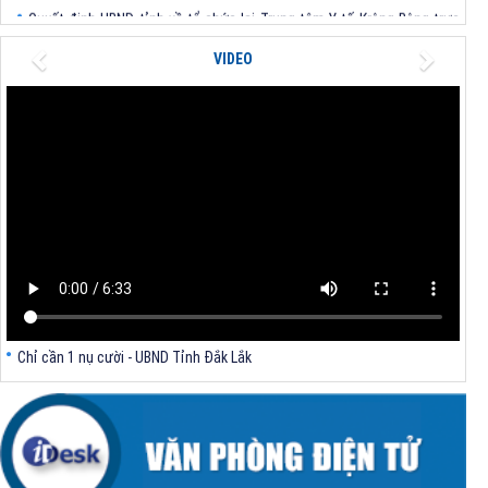
Quyết định UBND tỉnh về tổ chức lại Trung tâm Y tế Krông Bông trực
thuộc Sở Y tế
Previous
Next
VIDEO
Quyết định UBND tỉnh về tổ chức lại Trung tâm Y tế Tây Hòa trực
thuộc Sở Y tế
Về việc công bố Danh mục thủ tục hành chính được sửa đổi, bổ sung,
trong lĩnh vực nhà ở thuộc phạm vi chức năng quản lý của Sở Xây
dựng
Chỉ cần 1 nụ cười - UBND Tỉnh Đắk Lắk