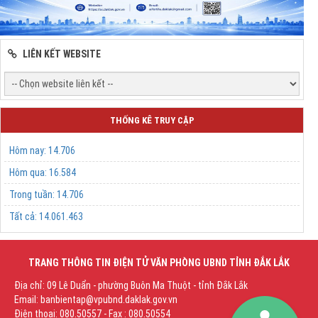
LIÊN KẾT WEBSITE
THỐNG KÊ TRUY CẬP
Hôm nay:
14.706
Hôm qua:
16.584
Trong tuần:
14.706
Tất cả:
14.061.463
TRANG THÔNG TIN ĐIỆN TỬ VĂN PHÒNG UBND TỈNH ĐẮK LẮK
Địa chỉ: 09 Lê Duẩn - phường Buôn Ma Thuột - tỉnh Đắk Lắk
Email: banbientap@vpubnd.daklak.gov.vn
Điện thoại: 080.50557 - Fax : 080.50554