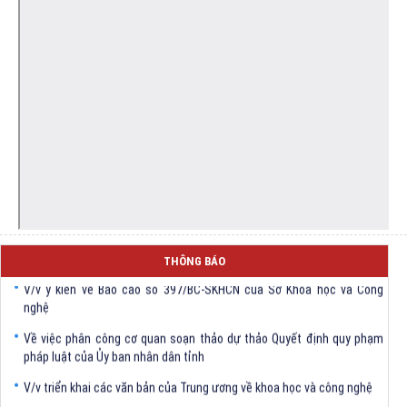
Công bố Danh mục thủ tục hành chính tần suất cao để thực hiện tái
thiết kế quy trình, cung cấp dịch dịch vụ công trực tuyến
THÔNG BÁO
V/v ý kiến về Báo cáo số 397/BC-SKHCN của Sở Khoa học và Công
nghệ
Về việc phân công cơ quan soạn thảo dự thảo Quyết định quy phạm
pháp luật của Ủy ban nhân dân tỉnh
V/v triển khai các văn bản của Trung ương về khoa học và công nghệ
V/v triển khai thực hiện Nghị định số 304/2026/NĐ-CP của Chính phủ