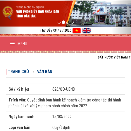
Previous
Nex
Thứ Bảy, 08 / 8 / 2026
MENU
ĐẤT NƯỚC VIỆT NAM TRƯỜNG T
TRANG CHỦ
VĂN BẢN
Số / ký hiệu
626/QÐ-UBND
Trích yếu:
Quyết định ban hành kế hoạch kiểm tra công tác thi hành
pháp luật về xử lý vi phạm hành chính năm 2022
Ngày ban hành
15/03/2022
Loại văn bản
Quyết định