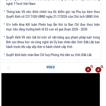
nghệ T-Tech Việt Nam
Thông báo Về việc đính chính tọa độ điểm góc tại Phụ lục kèm theo
Quyết định số 2317/QĐ-UBND ngày 21/7/2026 của Chủ tịch UBND tỉnh
V/v triển khai Kết luận Phiên họp lần thứ tư Ban Chỉ đạo thực hiện
mục tiêu tăng trưởng kinh tế 02 con số giai đoạn 2026 - 2030
Quyết định Về việc bãi bỏ một số văn bảng quy phạm pháp luật trong
lĩnh vực khoa học và công nghệ do Ủy ban nhân dân tỉnh Đắk Lắk ban
hành trước khi sắp xếp đơn vị hành chính cấp tỉnh
Quyết định kiện toàn Ban Chỉ huy Phòng thủ dân sự tỉnh Đắk Lắk
Quyết định chấp thuận điều chỉnh chủ trương đầu tư dự án Xây dựng
nhà máy xử lý rác thải tại thành phố Tuy Hòa, tỉnh Phú Yên (nay là
Previous
Next
VIDEO
phường Bình Kiến, tỉnh Đắk Lắk) của Công ty Cổ phần Tập đoàn công
nghệ T-Tech Việt Nam
Thông báo Về việc đính chính tọa độ điểm góc tại Phụ lục kèm theo
Quyết định số 2317/QĐ-UBND ngày 21/7/2026 của Chủ tịch UBND tỉnh
V/v triển khai Kết luận Phiên họp lần thứ tư Ban Chỉ đạo thực hiện
mục tiêu tăng trưởng kinh tế 02 con số giai đoạn 2026 - 2030