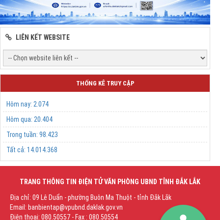
LIÊN KẾT WEBSITE
THỐNG KÊ TRUY CẬP
Hôm nay:
2.074
Hôm qua:
20.404
Trong tuần:
98.423
Tất cả:
14.014.368
TRANG THÔNG TIN ĐIỆN TỬ VĂN PHÒNG UBND TỈNH ĐẮK LẮK
Địa chỉ: 09 Lê Duẩn - phường Buôn Ma Thuột - tỉnh Đắk Lắk
Email: banbientap@vpubnd.daklak.gov.vn
Điện thoại: 080.50557 - Fax : 080.50554