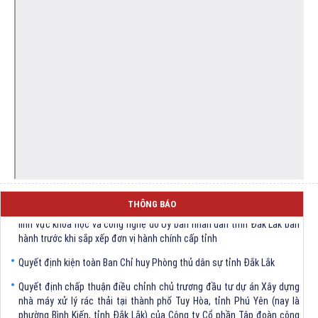
Quyết định Về việc bãi bỏ một số văn bảng quy phạm pháp luật trong
THÔNG BÁO
lĩnh vực khoa học và công nghệ do Ủy ban nhân dân tỉnh Đắk Lắk ban
hành trước khi sắp xếp đơn vị hành chính cấp tỉnh
Quyết định kiện toàn Ban Chỉ huy Phòng thủ dân sự tỉnh Đắk Lắk
Quyết định chấp thuận điều chỉnh chủ trương đầu tư dự án Xây dựng
nhà máy xử lý rác thải tại thành phố Tuy Hòa, tỉnh Phú Yên (nay là
phường Bình Kiến, tỉnh Đắk Lắk) của Công ty Cổ phần Tập đoàn công