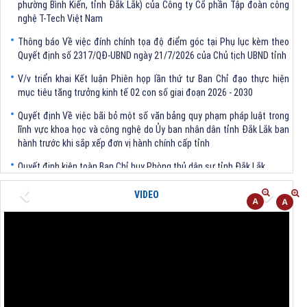
nghệ T-Tech Việt Nam
Thông báo Về việc đính chính tọa độ điểm góc tại Phụ lục kèm theo
Quyết định số 2317/QĐ-UBND ngày 21/7/2026 của Chủ tịch UBND tỉnh
V/v triển khai Kết luận Phiên họp lần thứ tư Ban Chỉ đạo thực hiện
mục tiêu tăng trưởng kinh tế 02 con số giai đoạn 2026 - 2030
Quyết định Về việc bãi bỏ một số văn bảng quy phạm pháp luật trong
lĩnh vực khoa học và công nghệ do Ủy ban nhân dân tỉnh Đắk Lắk ban
hành trước khi sắp xếp đơn vị hành chính cấp tỉnh
Quyết định kiện toàn Ban Chỉ huy Phòng thủ dân sự tỉnh Đắk Lắk
Quyết định chấp thuận điều chỉnh chủ trương đầu tư dự án Xây dựng
Previous
Next
VIDEO
nhà máy xử lý rác thải tại thành phố Tuy Hòa, tỉnh Phú Yên (nay là
phường Bình Kiến, tỉnh Đắk Lắk) của Công ty Cổ phần Tập đoàn công
nghệ T-Tech Việt Nam
Thông báo Về việc đính chính tọa độ điểm góc tại Phụ lục kèm theo
Quyết định số 2317/QĐ-UBND ngày 21/7/2026 của Chủ tịch UBND tỉnh
V/v triển khai Kết luận Phiên họp lần thứ tư Ban Chỉ đạo thực hiện
mục tiêu tăng trưởng kinh tế 02 con số giai đoạn 2026 - 2030