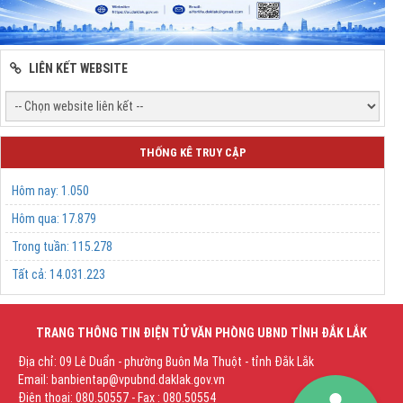
LIÊN KẾT WEBSITE
THỐNG KÊ TRUY CẬP
Hôm nay:
1.050
Hôm qua:
17.879
Trong tuần:
115.278
Tất cả:
14.031.223
TRANG THÔNG TIN ĐIỆN TỬ VĂN PHÒNG UBND TỈNH ĐẮK LẮK
Địa chỉ: 09 Lê Duẩn - phường Buôn Ma Thuột - tỉnh Đắk Lắk
Email: banbientap@vpubnd.daklak.gov.vn
Điện thoại: 080.50557 - Fax : 080.50554