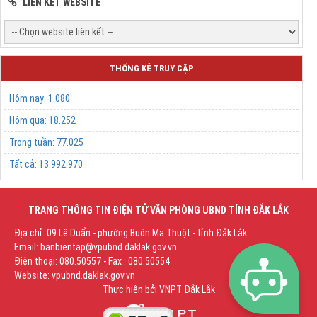
LIÊN KẾT WEBSITE
THỐNG KÊ TRUY CẬP
Hôm nay:
1.080
Hôm qua:
18.252
Trong tuần:
77.025
Tất cả:
13.992.970
TRANG THÔNG TIN ĐIỆN TỬ VĂN PHÒNG UBND TỈNH ĐẮK LẮK
Địa chỉ: 09 Lê Duẩn - phường Buôn Ma Thuột - tỉnh Đắk Lắk
Email: banbientap@vpubnd.daklak.gov.vn
Điện thoại: 080.50557 - Fax : 080.50554
Website: vpubnd.daklak.gov.vn
Thực hiện bởi
VNPT Đắk Lắk