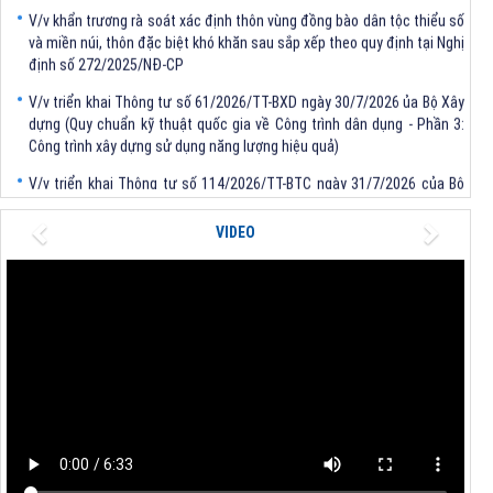
V/v khẩn trương rà soát xác định thôn vùng đồng bào dân tộc thiểu số
và miền núi, thôn đặc biệt khó khăn sau sắp xếp theo quy định tại Nghị
định số 272/2025/NĐ-CP
V/v triển khai Thông tư số 61/2026/TT-BXD ngày 30/7/2026 ủa Bộ Xây
dựng (Quy chuẩn kỹ thuật quốc gia về Công trình dân dụng - Phần 3:
Công trình xây dựng sử dụng năng lượng hiệu quả)
V/v triển khai Thông tư số 114/2026/TT-BTC ngày 31/7/2026 của Bộ
trưởng Bộ Tài chính
Previous
Next
V/v triển khai Thông tư số 62/2026/TT-BXD ngày 30/7/2026 của Bộ
VIDEO
trưởng Bộ Xây dựng
V/v triển khai Quyết định số 1481/QĐ-TTg, số 1483/QĐ-TTg của Thủ
tướng Chính phủ
V/v khẩn trương rà soát xác định thôn vùng đồng bào dân tộc thiểu số
và miền núi, thôn đặc biệt khó khăn sau sắp xếp theo quy định tại Nghị
định số 272/2025/NĐ-CP