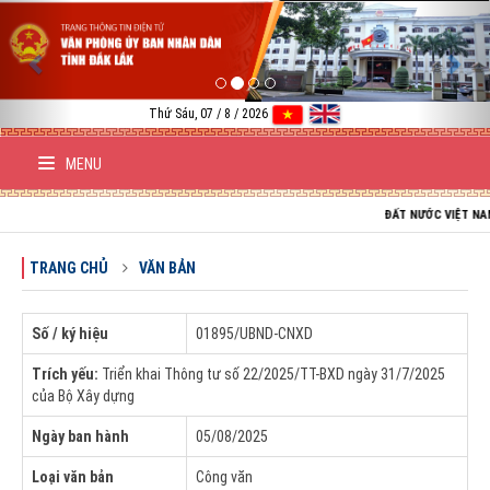
Previous
Nex
Thứ Sáu, 07 / 8 / 2026
MENU
ĐẤT NƯỚC VIỆT NAM TRƯỜNG
TRANG CHỦ
VĂN BẢN
Số / ký hiệu
01895/UBND-CNXD
Trích yếu:
Triển khai Thông tư số 22/2025/TT-BXD ngày 31/7/2025
của Bộ Xây dựng
Ngày ban hành
05/08/2025
Loại văn bản
Công văn