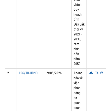
chỉnh
Quy
hoạch
tỉnh
Đắk Lắk
thời kỳ
2021-
2030,
tầm
nhìn
đến
năm
2050
2
196/TB-UBND
19/05/2026
Thông
Tải về
báo về
việc
phân
công
cơ
quan
soạn