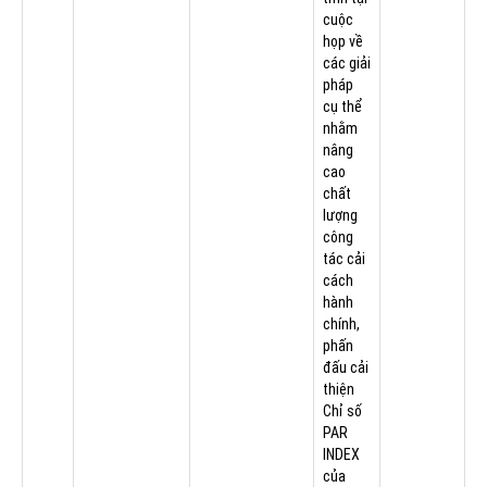
cuộc
họp về
các giải
pháp
cụ thể
nhằm
nâng
cao
chất
lượng
công
tác cải
cách
hành
chính,
phấn
đấu cải
thiện
Chỉ số
PAR
INDEX
của