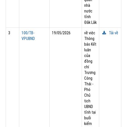
nhà
nước
tỉnh
Đắk Lắk
3
100/TB-
19/05/2026
về việc
Tải về
VPUBND
Thông
báo Kết
luận
của
đồng
chí
Trương
Công
Thái -
Phó
Chủ
tịch
UBND
tỉnh tại
buổi
kiểm