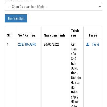
Trích
STT
Số / Ký hiệu
Ngày ban hành
yếu
Tải về
1
202/TB-UBND
20/05/2026
Kết
Tải về
luận
của
Chủ
tịch
UBND
tỉnh -
Đỗ Hữu
Huy tại
Hội
thảo
góp ý
Hồ sơ
điều