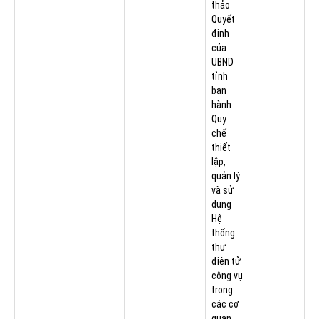
thảo
Quyết
định
của
UBND
tỉnh
ban
hành
Quy
chế
thiết
lập,
quản lý
và sử
dụng
Hệ
thống
thư
điện tử
công vụ
trong
các cơ
quan