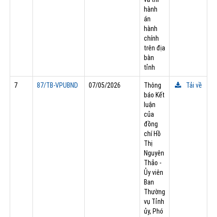
hành
án
hành
chính
trên địa
bàn
tỉnh
7
87/TB-VPUBND
07/05/2026
Thông
Tải về
báo Kết
luận
của
đồng
chí Hồ
Thị
Nguyên
Thảo -
Ủy viên
Ban
Thường
vụ Tỉnh
ủy, Phó