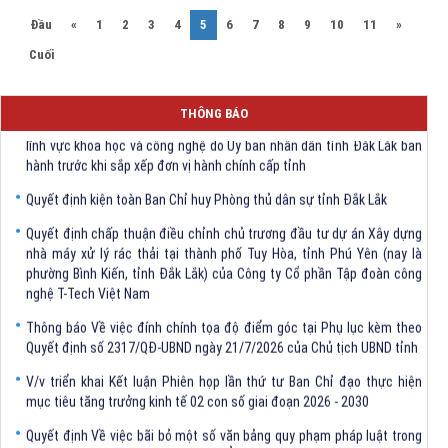
(current)
Đầu
«
1
2
3
4
5
6
7
8
9
10
11
»
Cuối
Quyết định Về việc bãi bỏ một số văn bảng quy phạm pháp luật trong
THÔNG BÁO
lĩnh vực khoa học và công nghệ do Ủy ban nhân dân tỉnh Đắk Lắk ban
hành trước khi sắp xếp đơn vị hành chính cấp tỉnh
Quyết định kiện toàn Ban Chỉ huy Phòng thủ dân sự tỉnh Đắk Lắk
Quyết định chấp thuận điều chỉnh chủ trương đầu tư dự án Xây dựng
nhà máy xử lý rác thải tại thành phố Tuy Hòa, tỉnh Phú Yên (nay là
phường Bình Kiến, tỉnh Đắk Lắk) của Công ty Cổ phần Tập đoàn công
nghệ T-Tech Việt Nam
Thông báo Về việc đính chính tọa độ điểm góc tại Phụ lục kèm theo
Quyết định số 2317/QĐ-UBND ngày 21/7/2026 của Chủ tịch UBND tỉnh
V/v triển khai Kết luận Phiên họp lần thứ tư Ban Chỉ đạo thực hiện
mục tiêu tăng trưởng kinh tế 02 con số giai đoạn 2026 - 2030
Quyết định Về việc bãi bỏ một số văn bảng quy phạm pháp luật trong
lĩnh vực khoa học và công nghệ do Ủy ban nhân dân tỉnh Đắk Lắk ban