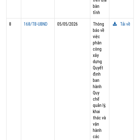
bàn
tỉnh
8
168/TB-UBND
05/05/2026
Thông
Tải về
báo về
việc
phân
công
xây
dựng
Quyết
định
ban
hành
Quy
chế
quản lý,
khai
thác và
vận
hành
các