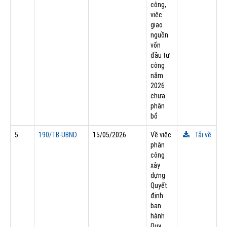
công,
việc
giao
nguồn
vốn
đầu tư
công
năm
2026
chưa
phân
bổ
5
190/TB-UBND
15/05/2026
Về việc
Tải về
phân
công
xây
dựng
Quyết
định
ban
hành
Quy