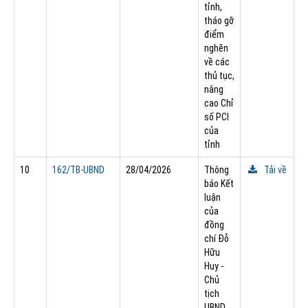
tỉnh,
tháo gỡ
điểm
nghẽn
về các
thủ tục,
nâng
cao Chỉ
số PCI
của
tỉnh
10
162/TB-UBND
28/04/2026
Thông
Tải về
báo Kết
luận
của
đồng
chí Đỗ
Hữu
Huy -
Chủ
tịch
UBND