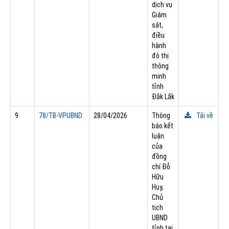
dịch vụ
Giám
sát,
điều
hành
đô thị
thông
minh
tỉnh
Đắk Lắk
9
78/TB-VPUBND
28/04/2026
Thông
Tải về
báo kết
luận
của
đồng
chí Đỗ
Hữu
Huy,
Chủ
tịch
UBND
tỉnh tại