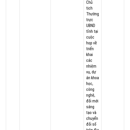
Chủ
tịch
Thường
trực
UBND
tỉnh tại
cuộc
họp về
triển
khai
các
nhiệm
vụ, dự
án khoa
học,
công
nghệ,
đổi mới
sáng
tạo và
chuyển
đổi số
trên địa