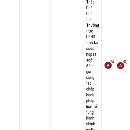
Thảo-
Phó
Chủ
tịch
Thường
trực
UBND
tỉnh tại
cuộc
họp rà
soát,
đánh
giá
công
tác
chấp
hành
pháp
luật tố
tụng
hành
chính
và thi