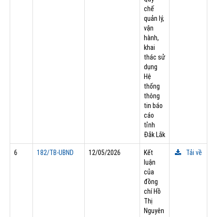
chế
quản lý,
vận
hành,
khai
thác sử
dụng
Hệ
thống
thông
tin báo
cáo
tỉnh
Đắk Lắk
6
182/TB-UBND
12/05/2026
Kết
Tải về
luận
của
đồng
chí Hồ
Thị
Nguyên