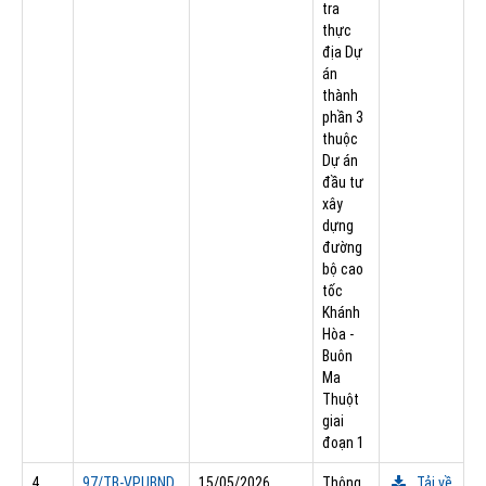
tra
thực
địa Dự
án
thành
phần 3
thuộc
Dự án
đầu tư
xây
dựng
đường
bộ cao
tốc
Khánh
Hòa -
Buôn
Ma
Thuột
giai
đoạn 1
4
97/TB-VPUBND
15/05/2026
Thông
Tải về