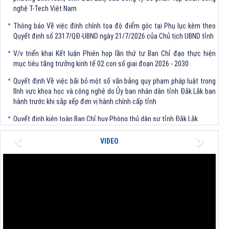
nghệ T-Tech Việt Nam
Thông báo Về việc đính chính tọa độ điểm góc tại Phụ lục kèm theo
Quyết định số 2317/QĐ-UBND ngày 21/7/2026 của Chủ tịch UBND tỉnh
V/v triển khai Kết luận Phiên họp lần thứ tư Ban Chỉ đạo thực hiện
mục tiêu tăng trưởng kinh tế 02 con số giai đoạn 2026 - 2030
Quyết định Về việc bãi bỏ một số văn bảng quy phạm pháp luật trong
lĩnh vực khoa học và công nghệ do Ủy ban nhân dân tỉnh Đắk Lắk ban
hành trước khi sắp xếp đơn vị hành chính cấp tỉnh
Quyết định kiện toàn Ban Chỉ huy Phòng thủ dân sự tỉnh Đắk Lắk
Quyết định chấp thuận điều chỉnh chủ trương đầu tư dự án Xây dựng
Previous
Next
nhà máy xử lý rác thải tại thành phố Tuy Hòa, tỉnh Phú Yên (nay là
VIDEO
phường Bình Kiến, tỉnh Đắk Lắk) của Công ty Cổ phần Tập đoàn công
nghệ T-Tech Việt Nam
Thông báo Về việc đính chính tọa độ điểm góc tại Phụ lục kèm theo
Quyết định số 2317/QĐ-UBND ngày 21/7/2026 của Chủ tịch UBND tỉnh
V/v triển khai Kết luận Phiên họp lần thứ tư Ban Chỉ đạo thực hiện
mục tiêu tăng trưởng kinh tế 02 con số giai đoạn 2026 - 2030