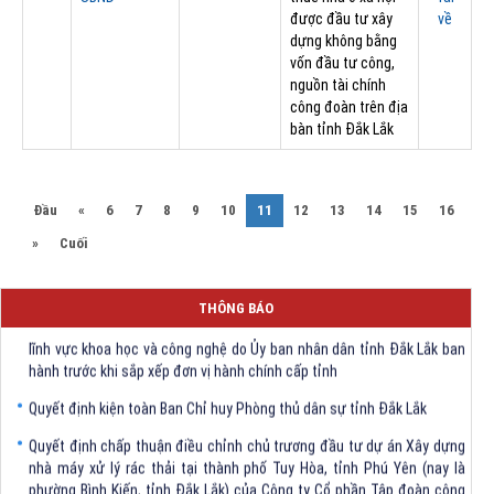
được đầu tư xây
về
dựng không bằng
vốn đầu tư công,
nguồn tài chính
công đoàn trên địa
bàn tỉnh Đắk Lắk
(current)
Đầu
«
6
7
8
9
10
11
12
13
14
15
16
»
Cuối
THÔNG BÁO
Quyết định Về việc bãi bỏ một số văn bảng quy phạm pháp luật trong
lĩnh vực khoa học và công nghệ do Ủy ban nhân dân tỉnh Đắk Lắk ban
hành trước khi sắp xếp đơn vị hành chính cấp tỉnh
Quyết định kiện toàn Ban Chỉ huy Phòng thủ dân sự tỉnh Đắk Lắk
Quyết định chấp thuận điều chỉnh chủ trương đầu tư dự án Xây dựng
nhà máy xử lý rác thải tại thành phố Tuy Hòa, tỉnh Phú Yên (nay là
phường Bình Kiến, tỉnh Đắk Lắk) của Công ty Cổ phần Tập đoàn công