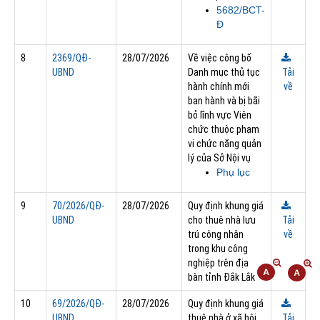
5682/BCT-
Đ
8
2369/QĐ-
28/07/2026
Về việc công bố
UBND
Danh mục thủ tục
Tải
hành chính mới
về
ban hành và bị bãi
bỏ lĩnh vực Viên
chức thuộc phạm
vi chức năng quản
lý của Sở Nội vụ
Phụ lục
9
70/2026/QĐ-
28/07/2026
Quy định khung giá
UBND
cho thuê nhà lưu
Tải
trú công nhân
về
trong khu công
nghiệp trên địa
bàn tỉnh Đắk Lắk
10
69/2026/QĐ-
28/07/2026
Quy định khung giá
UBND
thuê nhà ở xã hội
Tải