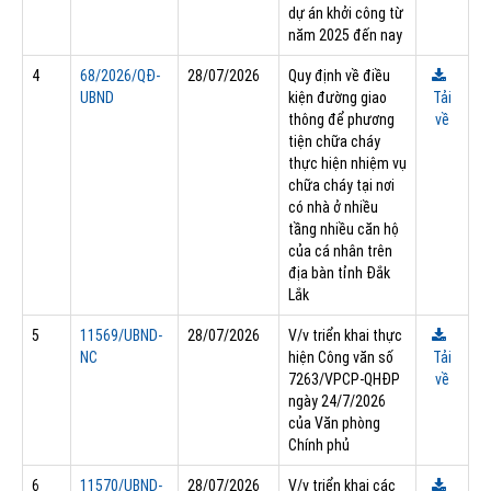
dự án khởi công từ
năm 2025 đến nay
4
68/2026/QĐ-
28/07/2026
Quy định về điều
UBND
kiện đường giao
Tải
thông để phương
về
tiện chữa cháy
thực hiện nhiệm vụ
chữa cháy tại nơi
có nhà ở nhiều
tầng nhiều căn hộ
của cá nhân trên
địa bàn tỉnh Đắk
Lắk
5
11569/UBND-
28/07/2026
V/v triển khai thực
NC
hiện Công văn số
Tải
7263/VPCP-QHĐP
về
ngày 24/7/2026
của Văn phòng
Chính phủ
6
11570/UBND-
28/07/2026
V/v triển khai các