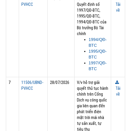
PVHCC
Quyết định số
Tải
1997/QĐ-BTC,
về
1995/QĐ-BTC,
1994/QĐ-BTC của
Bộ trưởng Bộ Tài
chính
1994/QĐ-
BTC
1995/QĐ-
BTC
1997/QĐ-
BTC
7
11506/UBND-
28/07/2026
V/v hỗ trợ giải
PVHCC
quyết thủ tục hành
Tải
chính trên Cổng
về
Dịch vụ công quốc
gia liên quan đến
phát triển điện
mặt trời mái nhà
tự sản xuất, tự
tiêu thụ