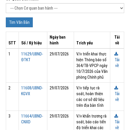
Ngày ban
Tải
STT
Số / Ký hiệu
hành
Trích yếu
về
1
11629/UBND-
29/07/2026
V/v triển khai thực
ĐTKT
hiện Thông báo số
Tải
364/TB-VPCP ngày
về
10/7/2026 của Văn
phòng Chính phủ
2
11608/UBND-
29/07/2026
V/v tiếp tục rà
KGVX
soát, hoàn thiện
Tải
các cơ sở dữ liệu
về
trên địa bàn tỉnh
3
11664/UBND-
29/07/2026
V/v khẩn trương rà
CNXD
soát, báo cáo tiến
Tải
độ triển khai các
về