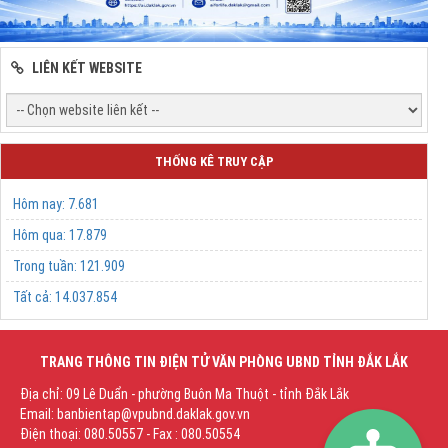
LIÊN KẾT WEBSITE
THỐNG KÊ TRUY CẬP
Hôm nay:
7.681
Hôm qua:
17.879
Trong tuần:
121.909
Tất cả:
14.037.854
TRANG THÔNG TIN ĐIỆN TỬ VĂN PHÒNG UBND TỈNH ĐẮK LẮK
Địa chỉ: 09 Lê Duẩn - phường Buôn Ma Thuột - tỉnh Đắk Lắk
Email: banbientap@vpubnd.daklak.gov.vn
Điện thoại: 080.50557 - Fax : 080.50554