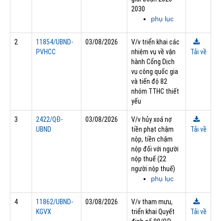
2030
phụ lục
2
11854/UBND-
03/08/2026
V/v triển khai các
PVHCC
nhiệm vụ về vận
Tải về
hành Cổng Dịch
vụ công quốc gia
và tiến độ 82
nhóm TTHC thiết
yếu
3
2422/QĐ-
03/08/2026
V/v hủy xoá nợ
UBND
tiền phạt chậm
Tải về
nộp, tiền chậm
nộp đối với người
nộp thuế (22
người nộp thuế)
phụ lục
4
11862/UBND-
03/08/2026
V/v tham mưu,
KGVX
triển khai Quyết
Tải về