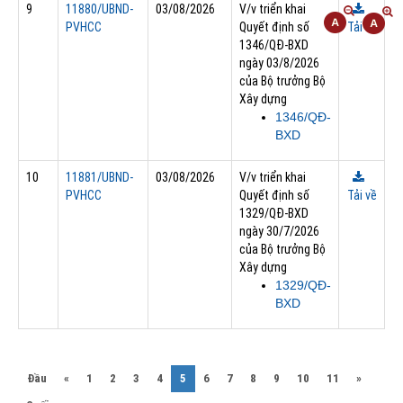
9
11880/UBND-
03/08/2026
V/v triển khai
PVHCC
Quyết định số
Tải về
1346/QĐ-BXD
ngày 03/8/2026
của Bộ trưởng Bộ
Xây dựng
1346/QĐ-
BXD
10
11881/UBND-
03/08/2026
V/v triển khai
PVHCC
Quyết định số
Tải về
1329/QĐ-BXD
ngày 30/7/2026
của Bộ trưởng Bộ
Xây dựng
1329/QĐ-
BXD
(current)
Đầu
«
1
2
3
4
5
6
7
8
9
10
11
»