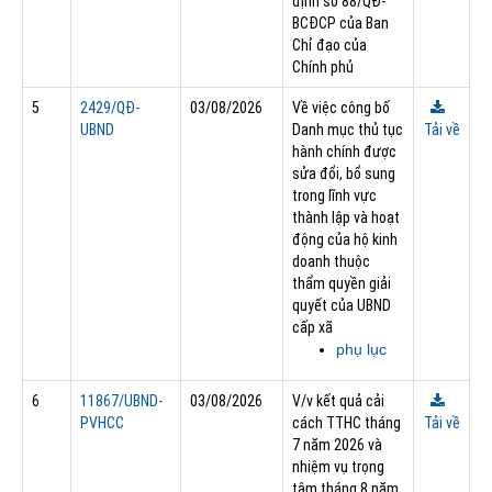
định số 88/QĐ-
BCĐCP của Ban
Chỉ đạo của
Chính phủ
5
2429/QĐ-
03/08/2026
Về việc công bố
UBND
Danh mục thủ tục
Tải về
hành chính được
sửa đổi, bổ sung
trong lĩnh vực
thành lập và hoạt
động của hộ kinh
doanh thuộc
thẩm quyền giải
quyết của UBND
cấp xã
phụ lục
6
11867/UBND-
03/08/2026
V/v kết quả cải
PVHCC
cách TTHC tháng
Tải về
7 năm 2026 và
nhiệm vụ trọng
tâm tháng 8 năm