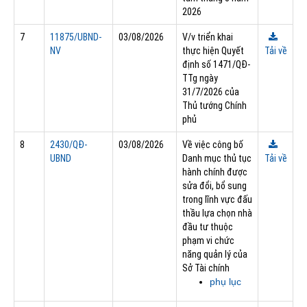
2026
7
11875/UBND-
03/08/2026
V/v triển khai
NV
thực hiện Quyết
Tải về
định số 1471/QĐ-
TTg ngày
31/7/2026 của
Thủ tướng Chính
phủ
8
2430/QĐ-
03/08/2026
Về việc công bố
UBND
Danh mục thủ tục
Tải về
hành chính được
sửa đổi, bổ sung
trong lĩnh vực đấu
thầu lựa chọn nhà
đầu tư thuộc
phạm vi chức
năng quản lý của
Sở Tài chính
phụ lục