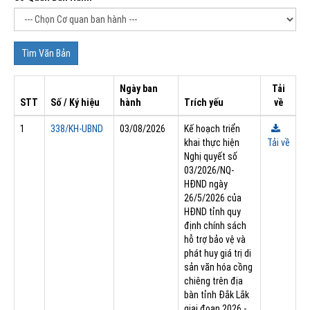
Ngày ban
Tải
STT
Số / Ký hiệu
hành
Trích yếu
về
1
338/KH-UBND
03/08/2026
Kế hoạch triển
khai thực hiện
Tải về
Nghị quyết số
03/2026/NQ-
HĐND ngày
26/5/2026 của
HĐND tỉnh quy
định chính sách
hỗ trợ bảo vệ và
phát huy giá trị di
sản văn hóa cồng
chiêng trên địa
bàn tỉnh Đắk Lắk
giai đoạn 2026 -