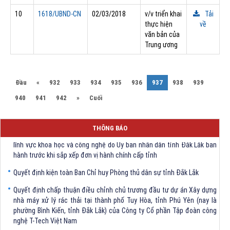
10
1618/UBND-CN
02/03/2018
v/v triển khai
Tải
thực hiện
về
văn bản của
Trung ương
(current)
Đầu
«
932
933
934
935
936
937
938
939
940
941
942
»
Cuối
Quyết định Về việc bãi bỏ một số văn bảng quy phạm pháp luật trong
THÔNG BÁO
lĩnh vực khoa học và công nghệ do Ủy ban nhân dân tỉnh Đắk Lắk ban
hành trước khi sắp xếp đơn vị hành chính cấp tỉnh
Quyết định kiện toàn Ban Chỉ huy Phòng thủ dân sự tỉnh Đắk Lắk
Quyết định chấp thuận điều chỉnh chủ trương đầu tư dự án Xây dựng
nhà máy xử lý rác thải tại thành phố Tuy Hòa, tỉnh Phú Yên (nay là
phường Bình Kiến, tỉnh Đắk Lắk) của Công ty Cổ phần Tập đoàn công
nghệ T-Tech Việt Nam