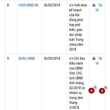
8
1689/UBND-NC
06/03/2018
v/v triển khai
Tải
kế hoạch
về
của Hội
đồng phối
hợp phố
biến, giáo
dục pháp
luật Trung
ương năm
2018
9
38/BC-UBND
05/03/2018
v/v Chỉ đạo
Tải
điều hành
về
của UBND
tỉnh, Chủ
tịch UBND
tỉnh tháng
02/2018 và
nhiệm vụ
trọng tâm
tháng
3/2018