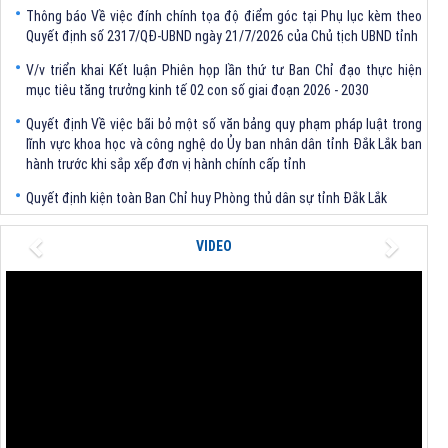
Thông báo Về việc đính chính tọa độ điểm góc tại Phụ lục kèm theo
Quyết định số 2317/QĐ-UBND ngày 21/7/2026 của Chủ tịch UBND tỉnh
V/v triển khai Kết luận Phiên họp lần thứ tư Ban Chỉ đạo thực hiện
mục tiêu tăng trưởng kinh tế 02 con số giai đoạn 2026 - 2030
Quyết định Về việc bãi bỏ một số văn bảng quy phạm pháp luật trong
lĩnh vực khoa học và công nghệ do Ủy ban nhân dân tỉnh Đắk Lắk ban
hành trước khi sắp xếp đơn vị hành chính cấp tỉnh
Quyết định kiện toàn Ban Chỉ huy Phòng thủ dân sự tỉnh Đắk Lắk
Quyết định chấp thuận điều chỉnh chủ trương đầu tư dự án Xây dựng
Previous
Next
nhà máy xử lý rác thải tại thành phố Tuy Hòa, tỉnh Phú Yên (nay là
VIDEO
phường Bình Kiến, tỉnh Đắk Lắk) của Công ty Cổ phần Tập đoàn công
nghệ T-Tech Việt Nam
Thông báo Về việc đính chính tọa độ điểm góc tại Phụ lục kèm theo
Quyết định số 2317/QĐ-UBND ngày 21/7/2026 của Chủ tịch UBND tỉnh
V/v triển khai Kết luận Phiên họp lần thứ tư Ban Chỉ đạo thực hiện
mục tiêu tăng trưởng kinh tế 02 con số giai đoạn 2026 - 2030