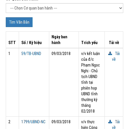
Ngày ban
STT
Số / Ký hiệu
hành
Trích yếu
Tải về
1
59/TB-UBND
09/03/2018
v/v kết luận
Tải
của đ/c
về
Phạm Ngọc
Nghị - Chủ
tịch UBND
tỉnh tại
phiên họp
UBND tỉnh
thường kỳ
tháng
02/2018
2
1799/UBND-NC
09/03/2018
v/v thực
Tải
hiện Công
về