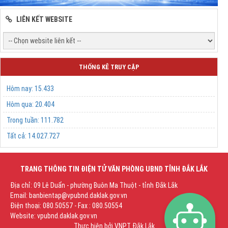
LIÊN KẾT WEBSITE
THỐNG KÊ TRUY CẬP
Hôm nay:
15.433
Hôm qua:
20.404
Trong tuần:
111.782
Tất cả:
14.027.727
TRANG THÔNG TIN ĐIỆN TỬ VĂN PHÒNG UBND TỈNH ĐẮK LẮK
Địa chỉ: 09 Lê Duẩn - phường Buôn Ma Thuột - tỉnh Đắk Lắk
Email: banbientap@vpubnd.daklak.gov.vn
Điện thoại: 080.50557 - Fax : 080.50554
Website: vpubnd.daklak.gov.vn
Thực hiện bởi
VNPT Đắk Lắk