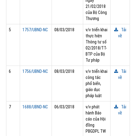
ngày
21/02/2018
của Bộ Công
Thương
5
1757/UBND-NC
08/03/2018
v/v triển khai
Tải
thực hiện
về
Thông tư số
02/2018/TT-
BTP của Bộ
Tư pháp
6
1756/UBND-NC
08/03/2018
v/v triển khai
Tải
công tác
về
phổ biến,
giáo dục
pháp luật
7
1688/UBND-NC
06/03/2018
v/v phát
Tải
hành Báo
về
cáo của Hội
đồng
PBGDPL TW