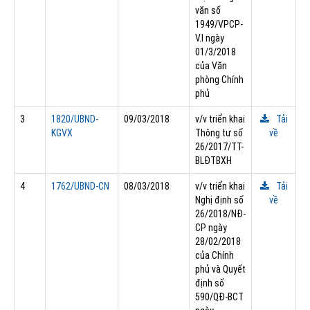
văn số
1949/VPCP-
V.I ngày
01/3/2018
của Văn
phòng Chính
phủ
3
1820/UBND-
09/03/2018
v/v triển khai
Tải
KGVX
Thông tư số
về
26/2017/TT-
BLĐTBXH
4
1762/UBND-CN
08/03/2018
v/v triển khai
Tải
Nghị định số
về
26/2018/NĐ-
CP ngày
28/02/2018
của Chính
phủ và Quyết
định số
590/QĐ-BCT