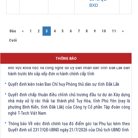
BXD
(current)
Đầu
«
1
2
3
4
5
6
7
8
9
10
11
»
Cuối
Quyết định Về việc bãi bỏ một số văn bảng quy phạm pháp luật trong
THÔNG BÁO
lĩnh vực khoa học và công nghệ do Ủy ban nhân dân tỉnh Đắk Lắk ban
hành trước khi sắp xếp đơn vị hành chính cấp tỉnh
Quyết định kiện toàn Ban Chỉ huy Phòng thủ dân sự tỉnh Đắk Lắk
Quyết định chấp thuận điều chỉnh chủ trương đầu tư dự án Xây dựng
nhà máy xử lý rác thải tại thành phố Tuy Hòa, tỉnh Phú Yên (nay là
phường Bình Kiến, tỉnh Đắk Lắk) của Công ty Cổ phần Tập đoàn công
nghệ T-Tech Việt Nam
Thông báo Về việc đính chính tọa độ điểm góc tại Phụ lục kèm theo
Quyết định số 2317/QĐ-UBND ngày 21/7/2026 của Chủ tịch UBND tỉnh
V/v triển khai Kết luận Phiên họp lần thứ tư Ban Chỉ đạo thực hiện