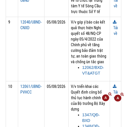
UBND
về tổ chức lại Trung
Tải
tâm Y tế Sông Cầu
về
trực thuộc Sở Y tế
9
12040/UBND-
05/08/2026
V/v góp ý báo cáo kết
CNXD
quả thực hiện Nghị
Tải
quyết số 48/NQ-CP
về
ngày 05/4/2022 của
Chính phủ về tăng
cường bảo đảm trật
tự, an toàn giao thông
và chống ùn tắc giao
12062/BXD-
VT&ATGT
10
12061/UBND-
05/08/2026
V/v triển khai các
PVHCC
Quyết định công bố
Tải
thủ tục hành chính
về
của Bộ trưởng Bộ Xây
dựng
1347/QĐ-
BXD
1348/QĐ-