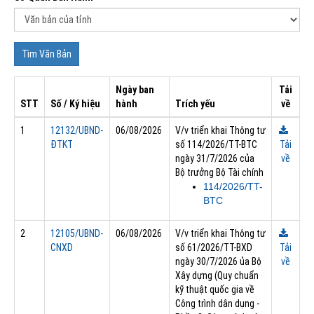
Ngày ban
Tải
STT
Số / Ký hiệu
hành
Trích yếu
về
1
12132/UBND-
06/08/2026
V/v triển khai Thông tư
ĐTKT
số 114/2026/TT-BTC
Tải
ngày 31/7/2026 của
về
Bộ trưởng Bộ Tài chính
114/2026/TT-
BTC
2
12105/UBND-
06/08/2026
V/v triển khai Thông tư
CNXD
số 61/2026/TT-BXD
Tải
ngày 30/7/2026 ủa Bộ
về
Xây dựng (Quy chuẩn
kỹ thuật quốc gia về
Công trình dân dụng -