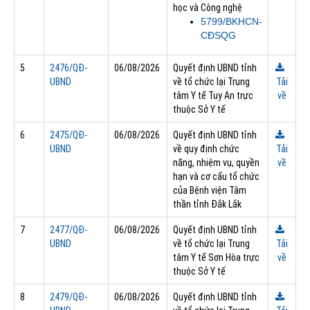
học và Công nghệ
5799/BKHCN-
CĐSQG
5
2476/QĐ-
06/08/2026
Quyết định UBND tỉnh
UBND
về tổ chức lại Trung
Tải
tâm Y tế Tuy An trực
về
thuộc Sở Y tế
6
2475/QĐ-
06/08/2026
Quyết định UBND tỉnh
UBND
về quy định chức
Tải
năng, nhiệm vụ, quyền
về
hạn và cơ cấu tổ chức
của Bệnh viện Tâm
thần tỉnh Đắk Lắk
7
2477/QĐ-
06/08/2026
Quyết định UBND tỉnh
UBND
về tổ chức lại Trung
Tải
tâm Y tế Sơn Hòa trực
về
thuộc Sở Y tế
8
2479/QĐ-
06/08/2026
Quyết định UBND tỉnh