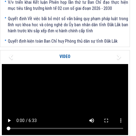
mục tiêu tăng trưởng kinh tế 02 con số giai đoạn 2026 - 2030
Quyết định Về việc bãi bỏ một số văn bảng quy phạm pháp luật trong
lĩnh vực khoa học và công nghệ do Ủy ban nhân dân tỉnh Đắk Lắk ban
hành trước khi sắp xếp đơn vị hành chính cấp tỉnh
Quyết định kiện toàn Ban Chỉ huy Phòng thủ dân sự tỉnh Đắk Lắk
Quyết định chấp thuận điều chỉnh chủ trương đầu tư dự án Xây dựng
nhà máy xử lý rác thải tại thành phố Tuy Hòa, tỉnh Phú Yên (nay là
Previous
Next
VIDEO
phường Bình Kiến, tỉnh Đắk Lắk) của Công ty Cổ phần Tập đoàn công
nghệ T-Tech Việt Nam
Thông báo Về việc đính chính tọa độ điểm góc tại Phụ lục kèm theo
Quyết định số 2317/QĐ-UBND ngày 21/7/2026 của Chủ tịch UBND tỉnh
V/v triển khai Kết luận Phiên họp lần thứ tư Ban Chỉ đạo thực hiện
mục tiêu tăng trưởng kinh tế 02 con số giai đoạn 2026 - 2030