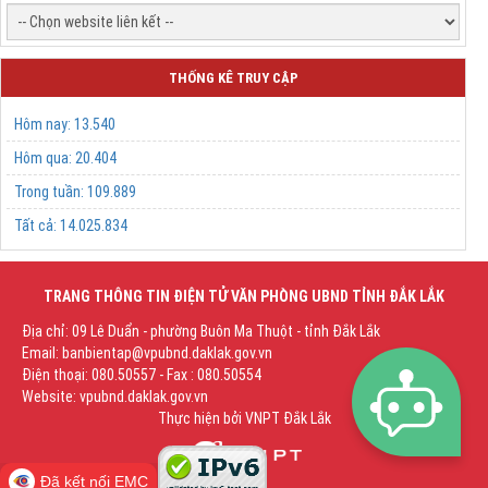
THỐNG KÊ TRUY CẬP
Hôm nay:
13.540
Hôm qua:
20.404
Trong tuần:
109.889
Tất cả:
14.025.834
TRANG THÔNG TIN ĐIỆN TỬ VĂN PHÒNG UBND TỈNH ĐẮK LẮK
Địa chỉ: 09 Lê Duẩn - phường Buôn Ma Thuột - tỉnh Đắk Lắk
Email: banbientap@vpubnd.daklak.gov.vn
Điện thoại: 080.50557 - Fax : 080.50554
Website: vpubnd.daklak.gov.vn
Thực hiện bởi
VNPT Đắk Lắk
Đã kết nối EMC