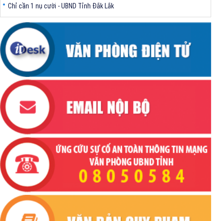
Chỉ cần 1 nụ cười - UBND Tỉnh Đắk Lắk