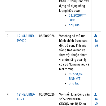
Phần 3: Công trình xây
dựng sử dụng năng
lượng hiệu quả)
61/2026/TT-
BXD
phụ lục
3
12141/UBND-
06/08/2026
V/v công bố thủ tục
PVHCC
hành chính được sửa
Tải
đổi, bổ sung lĩnh vực
về
trồng trọt và bảo vệ
thực vật thuộc phạm
vi chức năng quản lý
của Bộ Nông nghiệp và
Môi trường
3072/QĐ-
BNNMT
phụ lục
4
12142/UBND-
06/08/2026
V/v triển khai Công văn
KGVX
số 5799/BKHCN-
Tải
CĐSQG của Bộ Khoa
về