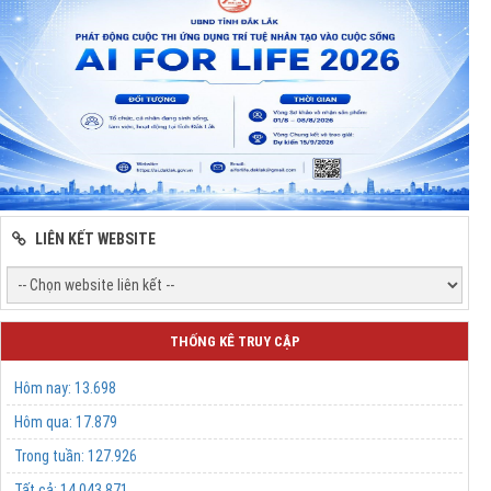
LIÊN KẾT WEBSITE
THỐNG KÊ TRUY CẬP
Hôm nay:
13.698
Hôm qua:
17.879
Trong tuần:
127.926
Tất cả:
14.043.871