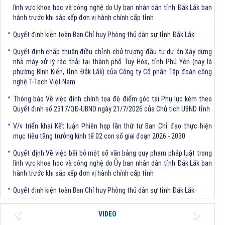
lĩnh vực khoa học và công nghệ do Ủy ban nhân dân tỉnh Đắk Lắk ban
hành trước khi sắp xếp đơn vị hành chính cấp tỉnh
Quyết định kiện toàn Ban Chỉ huy Phòng thủ dân sự tỉnh Đắk Lắk
Quyết định chấp thuận điều chỉnh chủ trương đầu tư dự án Xây dựng
nhà máy xử lý rác thải tại thành phố Tuy Hòa, tỉnh Phú Yên (nay là
phường Bình Kiến, tỉnh Đắk Lắk) của Công ty Cổ phần Tập đoàn công
nghệ T-Tech Việt Nam
Thông báo Về việc đính chính tọa độ điểm góc tại Phụ lục kèm theo
Quyết định số 2317/QĐ-UBND ngày 21/7/2026 của Chủ tịch UBND tỉnh
V/v triển khai Kết luận Phiên họp lần thứ tư Ban Chỉ đạo thực hiện
mục tiêu tăng trưởng kinh tế 02 con số giai đoạn 2026 - 2030
Quyết định Về việc bãi bỏ một số văn bảng quy phạm pháp luật trong
lĩnh vực khoa học và công nghệ do Ủy ban nhân dân tỉnh Đắk Lắk ban
hành trước khi sắp xếp đơn vị hành chính cấp tỉnh
Quyết định kiện toàn Ban Chỉ huy Phòng thủ dân sự tỉnh Đắk Lắk
Quyết định chấp thuận điều chỉnh chủ trương đầu tư dự án Xây dựng
Previous
Next
nhà máy xử lý rác thải tại thành phố Tuy Hòa, tỉnh Phú Yên (nay là
VIDEO
phường Bình Kiến, tỉnh Đắk Lắk) của Công ty Cổ phần Tập đoàn công