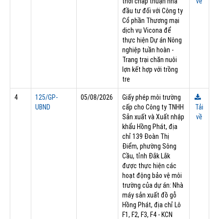
thời chấp thuận nhà
về
đầu tư đối với Công ty
Cổ phần Thương mại
dịch vụ Vicona để
thực hiện Dự án Nông
nghiệp tuần hoàn -
Trang trại chăn nuôi
lợn kết hợp với trồng
tre
4
125/GP-
05/08/2026
Giấy phép môi trường
UBND
cấp cho Công ty TNHH
Tải
Sản xuất và Xuất nhập
về
khẩu Hồng Phát, địa
chỉ 139 Đoàn Thị
Điểm, phường Sông
Cầu, tỉnh Đắk Lắk
được thực hiện các
hoạt động bảo vệ môi
trường của dự án: Nhà
máy sản xuất đồ gỗ
Hồng Phát, địa chỉ Lô
F1, F2, F3, F4 - KCN