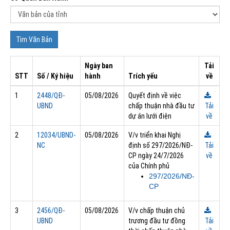
Ngày ban
Tải
STT
Số / Ký hiệu
hành
Trích yếu
về
1
2448/QĐ-
05/08/2026
Quyết định về việc
UBND
chấp thuận nhà đầu tư
Tải
dự án lưới điện
về
2
12034/UBND-
05/08/2026
V/v triển khai Nghị
NC
định số 297/2026/NĐ-
Tải
CP ngày 24/7/2026
về
của Chính phủ
297/2026/NĐ-
CP
3
2456/QĐ-
05/08/2026
V/v chấp thuận chủ
UBND
trương đầu tư đồng
Tải