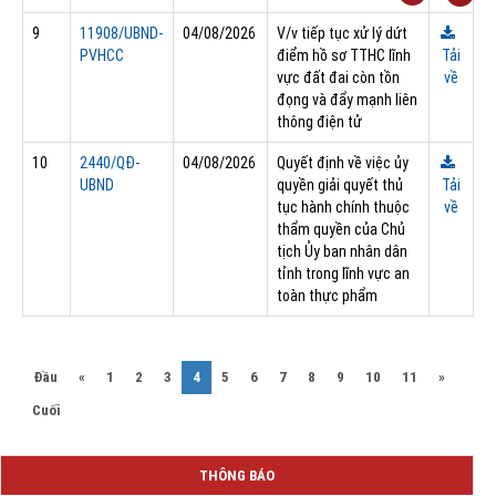
9
11908/UBND-
04/08/2026
V/v tiếp tục xử lý dứt
PVHCC
điểm hồ sơ TTHC lĩnh
Tải
vực đất đai còn tồn
về
đọng và đẩy mạnh liên
thông điện tử
10
2440/QĐ-
04/08/2026
Quyết định về việc ủy
UBND
quyền giải quyết thủ
Tải
tục hành chính thuộc
về
thẩm quyền của Chủ
tịch Ủy ban nhân dân
tỉnh trong lĩnh vực an
toàn thực phẩm
(current)
Đầu
«
1
2
3
4
5
6
7
8
9
10
11
»
Cuối
Quyết định Về việc bãi bỏ một số văn bảng quy phạm pháp luật trong
THÔNG BÁO