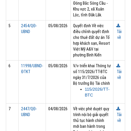
Đông Bắc Sông Cầu -
Khu vực 2, xã Xuân
Lộc, tỉnh Đắk Lắk.
5
2454/QĐ-
05/08/2026
Quyết định Về việc
UBND
điều chỉnh quyết định
Tải
cho thuê đất dự án Tổ
về
hợp khách sạn, Resort
Việt Mỹ A&V tại
phường Bình Kiến
6
11998/UBND-
05/08/2026
V/v triển khai Thông tư
ĐTKT
số 115/2026/TT-BTC
Tải
ngày 31/7/2026 của
về
Bộ trưởng Bộ Tài chính
115/2026/TT-
BTC
7
2447/QĐ-
04/08/2026
Về việc phê duyệt quy
UBND
trình nội bộ giải quyết
Tải
thủ tục hành chính
về
mới ban hành trong