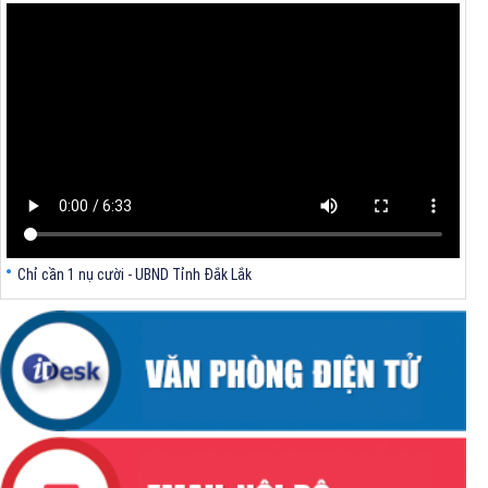
nghệ T-Tech Việt Nam
Thông báo Về việc đính chính tọa độ điểm góc tại Phụ lục kèm theo
Quyết định số 2317/QĐ-UBND ngày 21/7/2026 của Chủ tịch UBND tỉnh
V/v triển khai Kết luận Phiên họp lần thứ tư Ban Chỉ đạo thực hiện
mục tiêu tăng trưởng kinh tế 02 con số giai đoạn 2026 - 2030
Chỉ cần 1 nụ cười - UBND Tỉnh Đắk Lắk