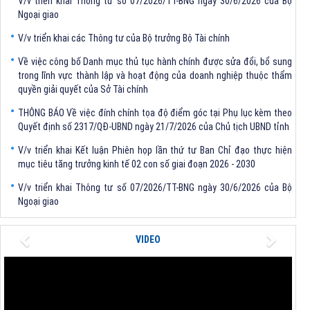
Ngoại giao
V/v triển khai các Thông tư của Bộ trưởng Bộ Tài chính
Về việc công bố Danh mục thủ tục hành chính được sửa đổi, bổ sung
trong lĩnh vực thành lập và hoạt động của doanh nghiệp thuộc thẩm
quyền giải quyết của Sở Tài chính
THÔNG BÁO Về việc đính chính tọa độ điểm góc tại Phụ lục kèm theo
Quyết định số 2317/QĐ-UBND ngày 21/7/2026 của Chủ tịch UBND tỉnh
V/v triển khai Kết luận Phiên họp lần thứ tư Ban Chỉ đạo thực hiện
mục tiêu tăng trưởng kinh tế 02 con số giai đoạn 2026 - 2030
V/v triển khai Thông tư số 07/2026/TT-BNG ngày 30/6/2026 của Bộ
Ngoại giao
V/v triển khai các Thông tư của Bộ trưởng Bộ Tài chính
Previous
Next
Về việc công bố Danh mục thủ tục hành chính được sửa đổi, bổ sung
VIDEO
trong lĩnh vực thành lập và hoạt động của doanh nghiệp thuộc thẩm
quyền giải quyết của Sở Tài chính