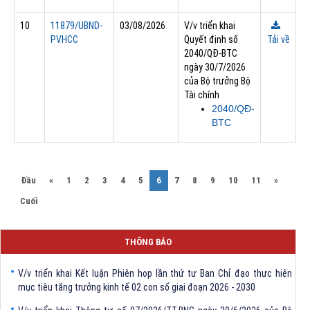
10
11879/UBND-
03/08/2026
V/v triển khai
PVHCC
Quyết định số
Tải về
2040/QĐ-BTC
ngày 30/7/2026
của Bộ trưởng Bộ
Tài chính
2040/QĐ-
BTC
(current)
Đầu
«
1
2
3
4
5
6
7
8
9
10
11
»
Cuối
THÔNG BÁO Về việc đính chính tọa độ điểm góc tại Phụ lục kèm theo
Quyết định số 2317/QĐ-UBND ngày 21/7/2026 của Chủ tịch UBND tỉnh
THÔNG BÁO
V/v triển khai Kết luận Phiên họp lần thứ tư Ban Chỉ đạo thực hiện
mục tiêu tăng trưởng kinh tế 02 con số giai đoạn 2026 - 2030
V/v triển khai Thông tư số 07/2026/TT-BNG ngày 30/6/2026 của Bộ