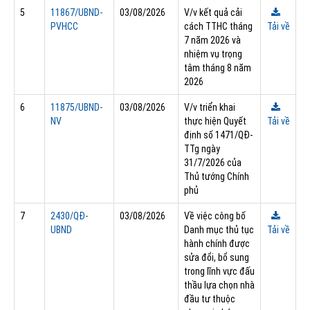
5
11867/UBND-
03/08/2026
V/v kết quả cải
PVHCC
cách TTHC tháng
Tải về
7 năm 2026 và
nhiệm vụ trọng
tâm tháng 8 năm
2026
6
11875/UBND-
03/08/2026
V/v triển khai
NV
thực hiện Quyết
Tải về
định số 1471/QĐ-
TTg ngày
31/7/2026 của
Thủ tướng Chính
phủ
7
2430/QĐ-
03/08/2026
Về việc công bố
UBND
Danh mục thủ tục
Tải về
hành chính được
sửa đổi, bổ sung
trong lĩnh vực đấu
thầu lựa chọn nhà
đầu tư thuộc