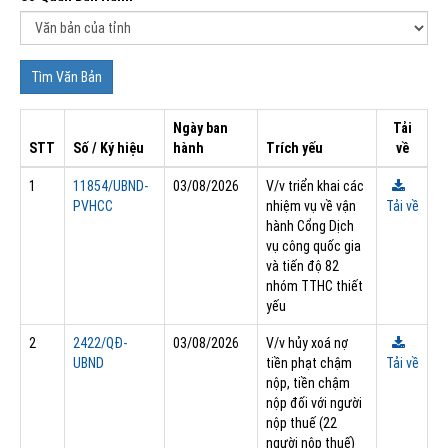
Ngày ban
Tải
STT
Số / Ký hiệu
hành
Trích yếu
về
1
11854/UBND-
03/08/2026
V/v triển khai các
PVHCC
nhiệm vụ về vận
Tải về
hành Cổng Dịch
vụ công quốc gia
và tiến độ 82
nhóm TTHC thiết
yếu
2
2422/QĐ-
03/08/2026
V/v hủy xoá nợ
UBND
tiền phạt chậm
Tải về
nộp, tiền chậm
nộp đối với người
nộp thuế (22
người nộp thuế)