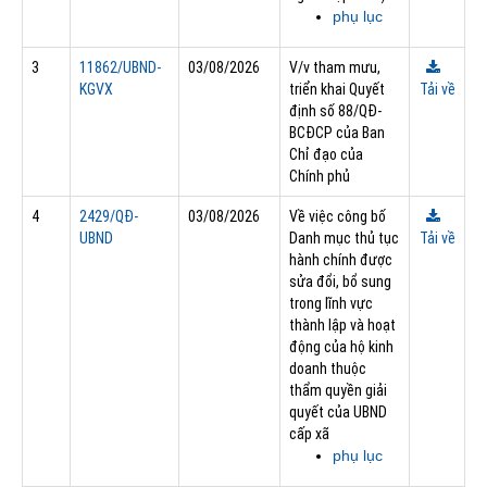
phụ lục
3
11862/UBND-
03/08/2026
V/v tham mưu,
KGVX
triển khai Quyết
Tải về
định số 88/QĐ-
BCĐCP của Ban
Chỉ đạo của
Chính phủ
4
2429/QĐ-
03/08/2026
Về việc công bố
UBND
Danh mục thủ tục
Tải về
hành chính được
sửa đổi, bổ sung
trong lĩnh vực
thành lập và hoạt
động của hộ kinh
doanh thuộc
thẩm quyền giải
quyết của UBND
cấp xã
phụ lục