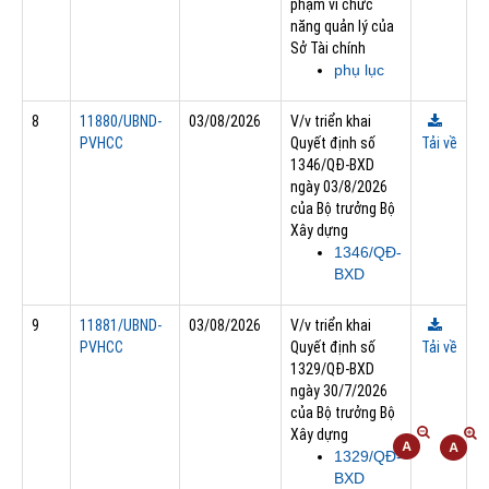
phạm vi chức
năng quản lý của
Sở Tài chính
phụ lục
8
11880/UBND-
03/08/2026
V/v triển khai
PVHCC
Quyết định số
Tải về
1346/QĐ-BXD
ngày 03/8/2026
của Bộ trưởng Bộ
Xây dựng
1346/QĐ-
BXD
9
11881/UBND-
03/08/2026
V/v triển khai
PVHCC
Quyết định số
Tải về
1329/QĐ-BXD
ngày 30/7/2026
của Bộ trưởng Bộ
Xây dựng
1329/QĐ-
BXD