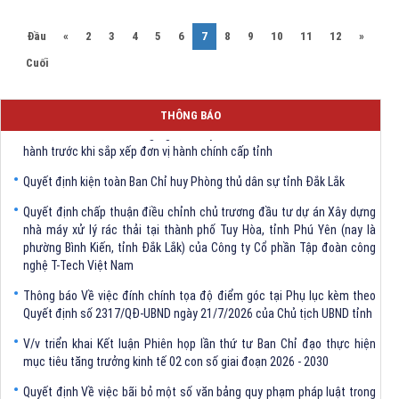
(current)
Đầu
«
2
3
4
5
6
7
8
9
10
11
12
»
Cuối
Quyết định Về việc bãi bỏ một số văn bảng quy phạm pháp luật trong
THÔNG BÁO
lĩnh vực khoa học và công nghệ do Ủy ban nhân dân tỉnh Đắk Lắk ban
hành trước khi sắp xếp đơn vị hành chính cấp tỉnh
Quyết định kiện toàn Ban Chỉ huy Phòng thủ dân sự tỉnh Đắk Lắk
Quyết định chấp thuận điều chỉnh chủ trương đầu tư dự án Xây dựng
nhà máy xử lý rác thải tại thành phố Tuy Hòa, tỉnh Phú Yên (nay là
phường Bình Kiến, tỉnh Đắk Lắk) của Công ty Cổ phần Tập đoàn công
nghệ T-Tech Việt Nam
Thông báo Về việc đính chính tọa độ điểm góc tại Phụ lục kèm theo
Quyết định số 2317/QĐ-UBND ngày 21/7/2026 của Chủ tịch UBND tỉnh
V/v triển khai Kết luận Phiên họp lần thứ tư Ban Chỉ đạo thực hiện
mục tiêu tăng trưởng kinh tế 02 con số giai đoạn 2026 - 2030
Quyết định Về việc bãi bỏ một số văn bảng quy phạm pháp luật trong
lĩnh vực khoa học và công nghệ do Ủy ban nhân dân tỉnh Đắk Lắk ban