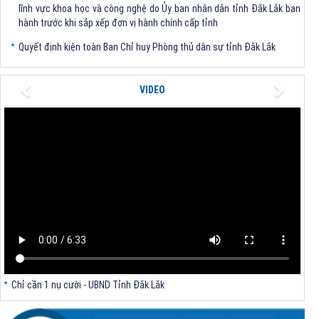
hành trước khi sắp xếp đơn vị hành chính cấp tỉnh
Quyết định kiện toàn Ban Chỉ huy Phòng thủ dân sự tỉnh Đắk Lắk
Quyết định chấp thuận điều chỉnh chủ trương đầu tư dự án Xây dựng
nhà máy xử lý rác thải tại thành phố Tuy Hòa, tỉnh Phú Yên (nay là
Previous
Next
VIDEO
phường Bình Kiến, tỉnh Đắk Lắk) của Công ty Cổ phần Tập đoàn công
nghệ T-Tech Việt Nam
Thông báo Về việc đính chính tọa độ điểm góc tại Phụ lục kèm theo
Quyết định số 2317/QĐ-UBND ngày 21/7/2026 của Chủ tịch UBND tỉnh
V/v triển khai Kết luận Phiên họp lần thứ tư Ban Chỉ đạo thực hiện
mục tiêu tăng trưởng kinh tế 02 con số giai đoạn 2026 - 2030
Chỉ cần 1 nụ cười - UBND Tỉnh Đắk Lắk