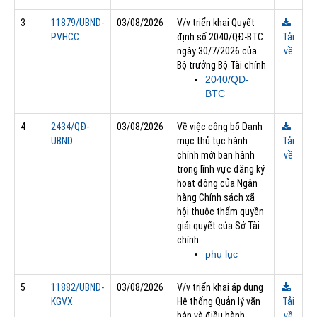
3
11879/UBND-
03/08/2026
V/v triển khai Quyết
PVHCC
định số 2040/QĐ-BTC
Tải
ngày 30/7/2026 của
về
Bộ trưởng Bộ Tài chính
2040/QĐ-
BTC
4
2434/QĐ-
03/08/2026
Về việc công bố Danh
UBND
mục thủ tục hành
Tải
chính mới ban hành
về
trong lĩnh vực đăng ký
hoạt động của Ngân
hàng Chính sách xã
hội thuộc thẩm quyền
giải quyết của Sở Tài
chính
phụ lục
5
11882/UBND-
03/08/2026
V/v triển khai áp dụng
KGVX
Hệ thống Quản lý văn
Tải
bản và điều hành
về