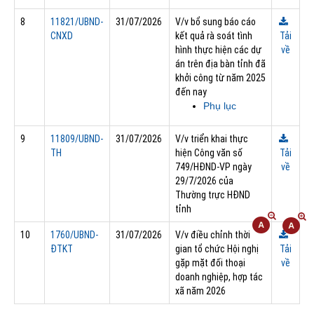
8
11821/UBND-
31/07/2026
V/v bổ sung báo cáo
CNXD
kết quả rà soát tình
Tải
hình thực hiện các dự
về
án trên địa bàn tỉnh đã
khởi công từ năm 2025
đến nay
Phụ lục
9
11809/UBND-
31/07/2026
V/v triển khai thực
TH
hiện Công văn số
Tải
749/HĐND-VP ngày
về
29/7/2026 của
Thường trực HĐND
tỉnh
10
1760/UBND-
31/07/2026
V/v điều chỉnh thời
ĐTKT
gian tổ chức Hội nghị
Tải
gặp mặt đối thoại
về
doanh nghiệp, hợp tác
xã năm 2026