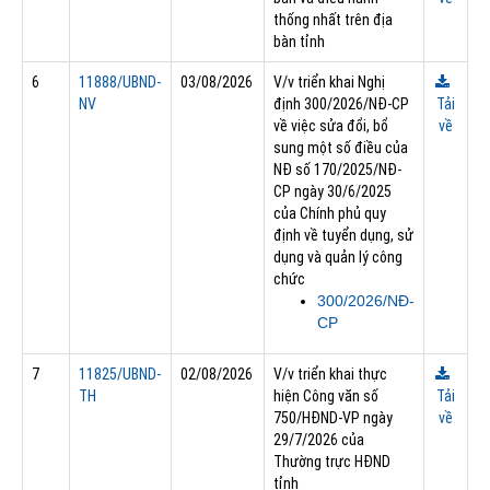
thống nhất trên địa
bàn tỉnh
6
11888/UBND-
03/08/2026
V/v triển khai Nghị
NV
định 300/2026/NĐ-CP
Tải
về việc sửa đổi, bổ
về
sung một số điều của
NĐ số 170/2025/NĐ-
CP ngày 30/6/2025
của Chính phủ quy
định về tuyển dụng, sử
dụng và quản lý công
chức
300/2026/NĐ-
CP
7
11825/UBND-
02/08/2026
V/v triển khai thực
TH
hiện Công văn số
Tải
750/HĐND-VP ngày
về
29/7/2026 của
Thường trực HĐND
tỉnh