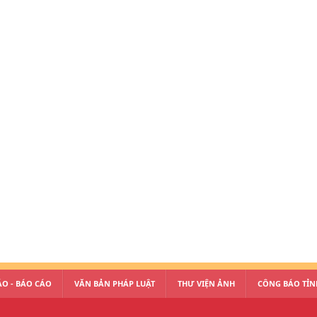
O - BÁO CÁO
VĂN BẢN PHÁP LUẬT
THƯ VIỆN ẢNH
CÔNG BÁO TỈN