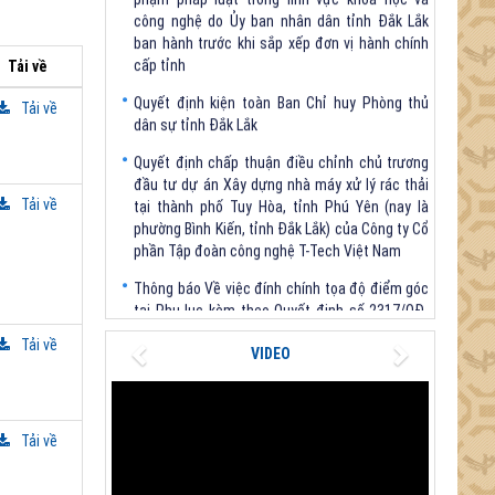
ban hành trước khi sắp xếp đơn vị hành chính
cấp tỉnh
Tải về
Quyết định kiện toàn Ban Chỉ huy Phòng thủ
dân sự tỉnh Đắk Lắk
Tải về
Quyết định chấp thuận điều chỉnh chủ trương
đầu tư dự án Xây dựng nhà máy xử lý rác thải
tại thành phố Tuy Hòa, tỉnh Phú Yên (nay là
Tải về
phường Bình Kiến, tỉnh Đắk Lắk) của Công ty Cổ
phần Tập đoàn công nghệ T-Tech Việt Nam
Thông báo Về việc đính chính tọa độ điểm góc
tại Phụ lục kèm theo Quyết định số 2317/QĐ-
UBND ngày 21/7/2026 của Chủ tịch UBND tỉnh
Previous
Next
Tải về
V/v triển khai Kết luận Phiên họp lần thứ tư Ban
VIDEO
Chỉ đạo thực hiện mục tiêu tăng trưởng kinh tế
02 con số giai đoạn 2026 - 2030
Tải về