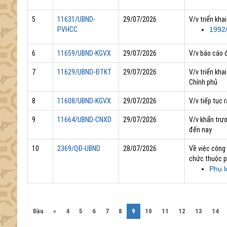
5
11631/UBND-
29/07/2026
V/v triển kh
PVHCC
1992
6
11659/UBND-KGVX
29/07/2026
V/v báo cáo 
7
11629/UBND-ĐTKT
29/07/2026
V/v triển kh
Chính phủ
8
11608/UBND-KGVX
29/07/2026
V/v tiếp tục 
9
11664/UBND-CNXD
29/07/2026
V/v khẩn trươ
đến nay
10
2369/QĐ-UBND
28/07/2026
Về việc công 
chức thuộc p
Phụ l
(current)
Đầu
«
4
5
6
7
8
9
10
11
12
13
14