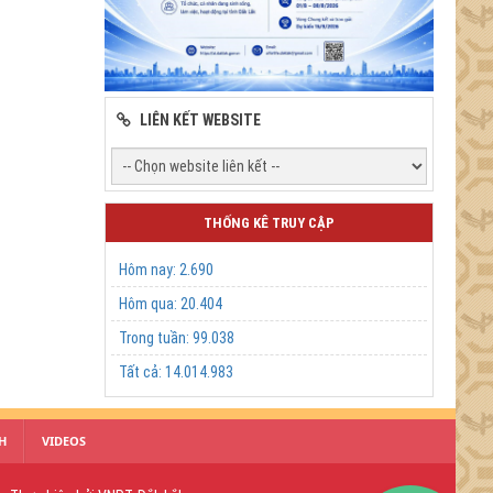
LIÊN KẾT WEBSITE
THỐNG KÊ TRUY CẬP
Hôm nay:
2.690
Hôm qua:
20.404
Trong tuần:
99.038
Tất cả:
14.014.983
H
VIDEOS