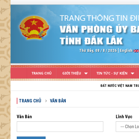
Previous
Thứ Bảy, 08 / 8 / 2026
English
TRANG CHỦ
GIỚI THIỆU
TIN TỨC - SỰ KIỆN
ĐẤT NƯỚC VIỆT NAM TRƯỜNG TỒN; T
TRANG CHỦ
VĂN BẢN
Văn Bản
Lĩnh Vực