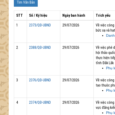
STT
Số / Ký hiệu
Ngày ban hành
Trích yếu
1
2373/QĐ-UBND
29/07/2026
Về việc công
bức xạ và hạ
Danh
2
2388/QĐ-UBND
29/07/2026
Về việc phê d
hội thảo quố
thực hiện tiế
tỉnh Đắk Lắk
Phụ l
3
2376/QĐ-UBND
29/07/2026
Về việc công
tạo thuộc ph
Phụ l
4
2374/QĐ-UBND
29/07/2026
Về việc công 
vực đăng kiể
Phụ l