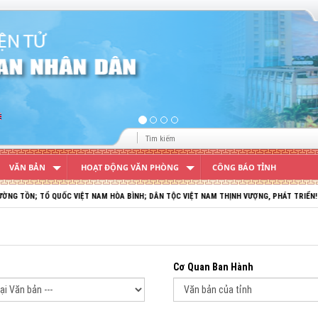
VĂN BẢN
HOẠT ĐỘNG VĂN PHÒNG
CÔNG BÁO TỈNH
Ổ QUỐC VIỆT NAM HÒA BÌNH; DÂN TỘC VIỆT NAM THỊNH VƯỢNG, PHÁT TRIỂN!
Cơ Quan Ban Hành