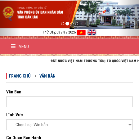
Previous
Nex
Thứ Bảy, 08 / 8 / 2026
MENU
ĐẤT NƯỚC VIỆT NAM TRƯỜNG TỒN; TỔ QUỐC VIỆT NAM HÒA BÌNH;
TRANG CHỦ
VĂN BẢN
Văn Bản
Lĩnh Vực
Cơ Quan Ban Hành