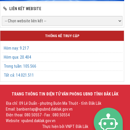
LIÊN KẾT WEBSITE
THỐNG KÊ TRUY CẬP
Hôm nay:
9.217
Hôm qua:
20.404
Trong tuần:
105.566
Tất cả:
14.021.511
TRANG THÔNG TIN ĐIỆN TỬ VĂN PHÒNG UBND TỈNH ĐẮK LẮK
Địa chỉ: 09 Lê Duẩn - phường Buôn Ma Thuột - tỉnh Đắk Lắk
Email: banbientap@vpubnd.daklak.gov.vn
Điện thoại: 080.50557 - Fax : 080.50554
Website: vpubnd.daklak.gov.vn
Thực hiện bởi
VNPT Đắk Lắk