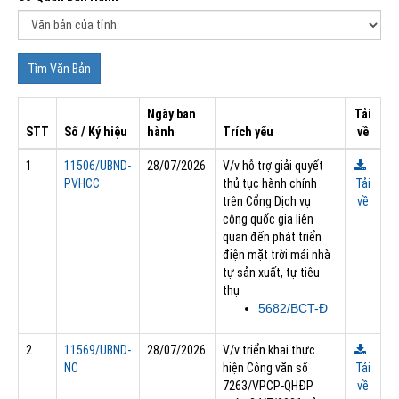
Ngày ban
Tải
STT
Số / Ký hiệu
hành
Trích yếu
về
1
11506/UBND-
28/07/2026
V/v hỗ trợ giải quyết
PVHCC
thủ tục hành chính
Tải
trên Cổng Dịch vụ
về
công quốc gia liên
quan đến phát triển
điện mặt trời mái nhà
tự sản xuất, tự tiêu
thụ
5682/BCT-Đ
2
11569/UBND-
28/07/2026
V/v triển khai thực
NC
hiện Công văn số
Tải
7263/VPCP-QHĐP
về