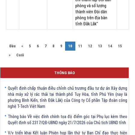
phòng và số lượng
thành viên Đội dân
phòng trên địa bàn
tỉnh Đắk Lắk"
(current)
Đầu
«
5
6
7
8
9
10
11
12
13
14
15
Quyết định Về việc bãi bỏ một số văn bảng quy phạm pháp luật trong
»
Cuối
lĩnh vực khoa học và công nghệ do Ủy ban nhân dân tỉnh Đắk Lắk ban
hành trước khi sắp xếp đơn vị hành chính cấp tỉnh
THÔNG BÁO
Quyết định kiện toàn Ban Chỉ huy Phòng thủ dân sự tỉnh Đắk Lắk
Quyết định chấp thuận điều chỉnh chủ trương đầu tư dự án Xây dựng
nhà máy xử lý rác thải tại thành phố Tuy Hòa, tỉnh Phú Yên (nay là
phường Bình Kiến, tỉnh Đắk Lắk) của Công ty Cổ phần Tập đoàn công
nghệ T-Tech Việt Nam
Thông báo Về việc đính chính tọa độ điểm góc tại Phụ lục kèm theo
Quyết định số 2317/QĐ-UBND ngày 21/7/2026 của Chủ tịch UBND tỉnh
V/v triển khai Kết luận Phiên họp lần thứ tư Ban Chỉ đạo thực hiện
mục tiêu tăng trưởng kinh tế 02 con số giai đoạn 2026 - 2030