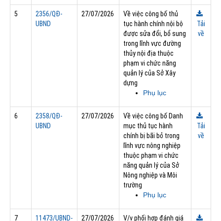
5
2356/QĐ-
27/07/2026
Về việc công bố thủ
UBND
tục hành chính nội bộ
Tải
được sửa đổi, bổ sung
về
trong lĩnh vực đường
thủy nội địa thuộc
phạm vi chức năng
quản lý của Sở Xây
dựng
Phụ lục
6
2358/QĐ-
27/07/2026
Về việc công bố Danh
UBND
mục thủ tục hành
Tải
chính bị bãi bỏ trong
về
lĩnh vực nông nghiệp
thuộc phạm vi chức
năng quản lý của Sở
Nông nghiệp và Môi
trường
Phụ lục
7
11473/UBND-
27/07/2026
V/v phối hợp đánh giá