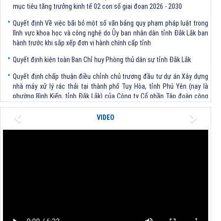
Quyết định Về việc bãi bỏ một số văn bảng quy phạm pháp luật trong
lĩnh vực khoa học và công nghệ do Ủy ban nhân dân tỉnh Đắk Lắk ban
hành trước khi sắp xếp đơn vị hành chính cấp tỉnh
Quyết định kiện toàn Ban Chỉ huy Phòng thủ dân sự tỉnh Đắk Lắk
Quyết định chấp thuận điều chỉnh chủ trương đầu tư dự án Xây dựng
nhà máy xử lý rác thải tại thành phố Tuy Hòa, tỉnh Phú Yên (nay là
phường Bình Kiến, tỉnh Đắk Lắk) của Công ty Cổ phần Tập đoàn công
nghệ T-Tech Việt Nam
Previous
Next
Thông báo Về việc đính chính tọa độ điểm góc tại Phụ lục kèm theo
VIDEO
Quyết định số 2317/QĐ-UBND ngày 21/7/2026 của Chủ tịch UBND tỉnh
V/v triển khai Kết luận Phiên họp lần thứ tư Ban Chỉ đạo thực hiện
mục tiêu tăng trưởng kinh tế 02 con số giai đoạn 2026 - 2030