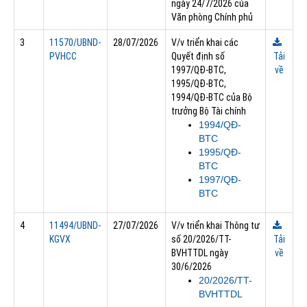
ngày 24/7/2026 của
Văn phòng Chính phủ
3
11570/UBND-
28/07/2026
V/v triển khai các
PVHCC
Quyết định số
Tải
1997/QĐ-BTC,
về
1995/QĐ-BTC,
1994/QĐ-BTC của Bộ
trưởng Bộ Tài chính
1994/QĐ-
BTC
1995/QĐ-
BTC
1997/QĐ-
BTC
4
11494/UBND-
27/07/2026
V/v triển khai Thông tư
KGVX
số 20/2026/TT-
Tải
BVHTTDL ngày
về
30/6/2026
20/2026/TT-
BVHTTDL