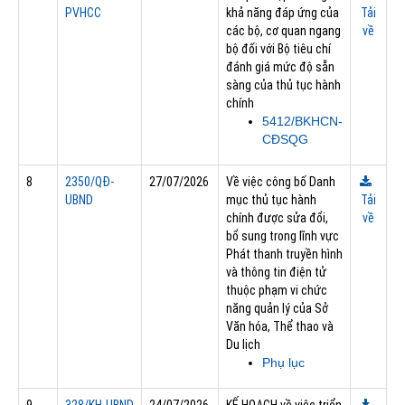
PVHCC
khả năng đáp ứng của
Tải
các bộ, cơ quan ngang
về
bộ đối với Bộ tiêu chí
đánh giá mức độ sẵn
sàng của thủ tục hành
chính
5412/BKHCN-
CĐSQG
8
2350/QĐ-
27/07/2026
Về việc công bố Danh
UBND
mục thủ tục hành
Tải
chính được sửa đổi,
về
bổ sung trong lĩnh vực
Phát thanh truyền hình
và thông tin điện tử
thuộc phạm vi chức
năng quản lý của Sở
Văn hóa, Thể thao và
Du lịch
Phụ lục
9
328/KH-UBND
24/07/2026
KẾ HOẠCH về việc triển