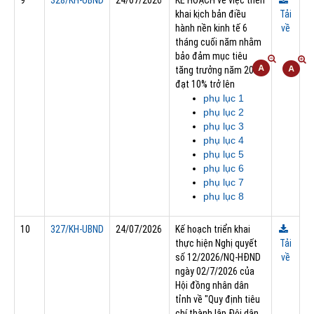
khai kịch bản điều
Tải
hành nền kinh tế 6
về
tháng cuối năm nhằm
bảo đảm mục tiêu
tăng trưởng năm 2026
đạt 10% trở lên
phụ lục 1
phụ lục 2
phụ lục 3
phụ lục 4
phụ lục 5
phụ lục 6
phụ lục 7
phụ lục 8
10
327/KH-UBND
24/07/2026
Kế hoạch triển khai
thực hiện Nghị quyết
Tải
số 12/2026/NQ-HĐND
về
ngày 02/7/2026 của
Hội đồng nhân dân
tỉnh về "Quy định tiêu
chí thành lập Đội dân