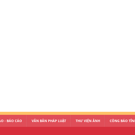
O - BÁO CÁO
VĂN BẢN PHÁP LUẬT
THƯ VIỆN ẢNH
CÔNG BÁO TỈN