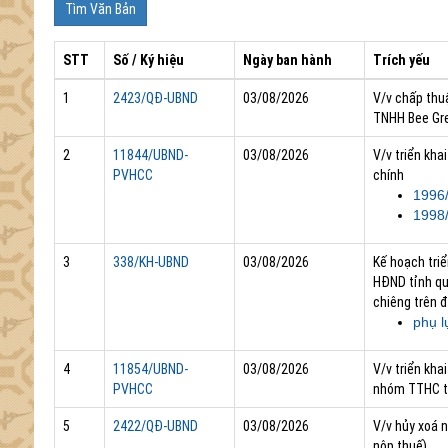
STT
Số / Ký hiệu
Ngày ban hành
Trích yếu
1
2423/QĐ-UBND
03/08/2026
V/v chấp thu
TNHH Bee Gre
2
11844/UBND-
03/08/2026
V/v triển kh
PVHCC
chính
1996
1998
3
338/KH-UBND
03/08/2026
Kế hoạch tri
HĐND tỉnh quy
chiêng trên đ
phụ l
4
11854/UBND-
03/08/2026
V/v triển kha
PVHCC
nhóm TTHC t
5
2422/QĐ-UBND
03/08/2026
V/v hủy xoá n
nộp thuế)