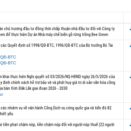
ận chủ trương đầu tư đồng thời chấp thuận nhà đầu tư đối với Công ty
en để thực hiện Dự án Nhà máy chế biến gỗ rừng trồng Bee Green
ai các Quyết định số 1998/QĐ-BTC, 1996/QĐ-BTC của Bộ trưởng Bộ Tài
/QĐ-BTC
/QĐ-BTC
ển khai thực hiện Nghị quyết số 03/2026/NQ-HĐND ngày 26/5/2026 của
 định chính sách hỗ trợ bảo vệ và phát huy giá trị di sản văn hóa cồng
ịa bàn tỉnh Đắk Lắk giai đoạn 2026 - 2030
ục
i các nhiệm vụ về vận hành Cổng Dịch vụ công quốc gia và tiến độ 82
hiết yếu
ợ tiền phạt chậm nộp, tiền chậm nộp đối với người nộp thuế (22 người