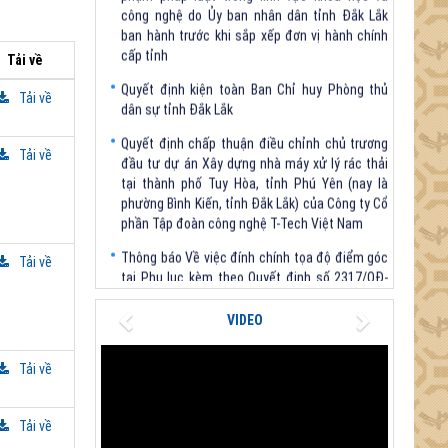
ban hành trước khi sắp xếp đơn vị hành chính
cấp tỉnh
Tải về
Quyết định kiện toàn Ban Chỉ huy Phòng thủ
dân sự tỉnh Đắk Lắk
Tải về
Quyết định chấp thuận điều chỉnh chủ trương
đầu tư dự án Xây dựng nhà máy xử lý rác thải
Tải về
tại thành phố Tuy Hòa, tỉnh Phú Yên (nay là
phường Bình Kiến, tỉnh Đắk Lắk) của Công ty Cổ
phần Tập đoàn công nghệ T-Tech Việt Nam
Thông báo Về việc đính chính tọa độ điểm góc
tại Phụ lục kèm theo Quyết định số 2317/QĐ-
Tải về
UBND ngày 21/7/2026 của Chủ tịch UBND tỉnh
V/v triển khai Kết luận Phiên họp lần thứ tư Ban
Previous
Next
VIDEO
Chỉ đạo thực hiện mục tiêu tăng trưởng kinh tế
02 con số giai đoạn 2026 - 2030
Tải về
Tải về