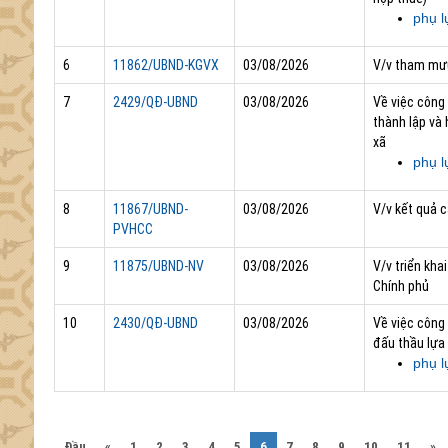
phụ l
6
11862/UBND-KGVX
03/08/2026
V/v tham mưu
7
2429/QĐ-UBND
03/08/2026
Về việc công
thành lập và
xã
phụ l
8
11867/UBND-
03/08/2026
V/v kết quả 
PVHCC
9
11875/UBND-NV
03/08/2026
V/v triển kh
Chính phủ
10
2430/QĐ-UBND
03/08/2026
Về việc công
đấu thầu lựa
phụ l
(current)
Đầu
«
1
2
3
4
5
6
7
8
9
10
11
»