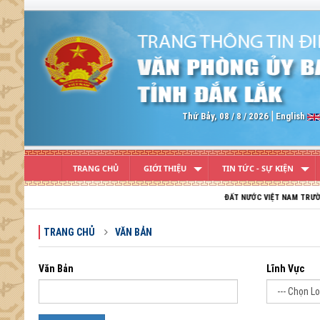
Previous
Thứ Bảy, 08 / 8 / 2026
English
TRANG CHỦ
GIỚI THIỆU
TIN TỨC - SỰ KIỆN
ĐẤT NƯỚC VIỆT NAM TRƯỜNG TỒN; TỔ 
TRANG CHỦ
VĂN BẢN
Văn Bản
Lĩnh Vực