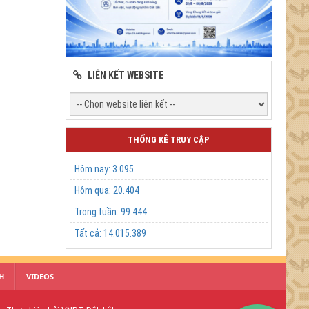
LIÊN KẾT WEBSITE
THỐNG KÊ TRUY CẬP
Hôm nay:
3.095
Hôm qua:
20.404
Trong tuần:
99.444
Tất cả:
14.015.389
H
VIDEOS