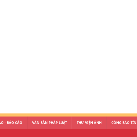
O - BÁO CÁO
VĂN BẢN PHÁP LUẬT
THƯ VIỆN ẢNH
CÔNG BÁO TỈN