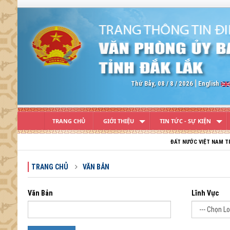
Previous
Thứ Bảy, 08 / 8 / 2026
English
TRANG CHỦ
GIỚI THIỆU
TIN TỨC - SỰ KIỆN
ĐẤT NƯỚC VIỆT NAM TRƯỜNG TỒN; 
TRANG CHỦ
VĂN BẢN
Văn Bản
Lĩnh Vực