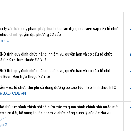
xử lý văn bản quy phạm pháp luật chịu tác động của việc sắp xếp tổ chức
 chức chính quyền địa phương 02 cấp
 mục
BND tỉnh quy định chức năng, nhiệm vụ, quyền hạn và cơ cấu tổ chức
ế Cư Kuin trực thuộc Sở Y tế
BND tỉnh quy định chức năng, nhiệm vụ, quyền hạn và cơ cấu tổ chức
tế Buôn Đôn trực thuộc Sở Y tế
uyền việc tổ chức thu phí sử dụng đường bộ cao tốc theo hình thức ETC
3/BXD-CĐBVN
 bố thủ tục hành chính nội bộ giữa các cơ quan hành chính nhà nước mới
ợc sửa đổi, bổ sung thuộc phạm vi chức năng quản lý của Sở Nội vụ
ục 1
ục 2