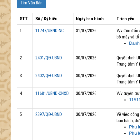
STT
Số / Ký hiệu
Ngày ban hành
Trích yếu
1
11747/UBND-NC
31/07/2026
V/v đôn đốc 
bộ máy và tổ
Danh
2
2401/QĐ-UBND
30/07/2026
Quyết định U
Trung tâm Y t
3
2402/QĐ-UBND
30/07/2026
Quyết định U
Trung tâm Y 
4
11681/UBND-CNXD
30/07/2026
V/v tuyên tr
1151
5
2397/QĐ-UBND
30/07/2026
Về việc công
ban hành, đư
Phụ l
Phụ l