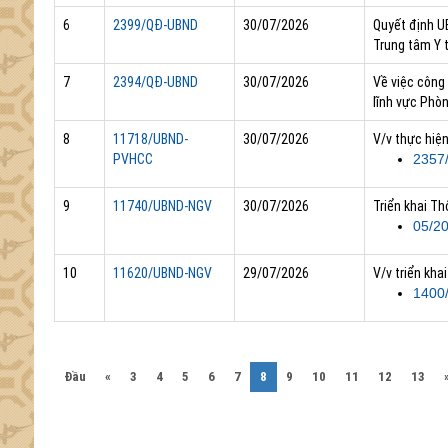
6
2399/QĐ-UBND
30/07/2026
Quyết định U
Trung tâm Y 
7
2394/QĐ-UBND
30/07/2026
Về việc công 
lĩnh vực Phò
8
11718/UBND-
30/07/2026
V/v thực hiệ
PVHCC
2357
9
11740/UBND-NGV
30/07/2026
Triển khai T
05/2
10
11620/UBND-NGV
29/07/2026
V/v triển kh
1400
(current)
Đầu
«
3
4
5
6
7
8
9
10
11
12
13