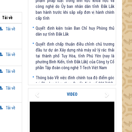
ban hành trước khi sắp xếp đơn vị hành chính
cấp tỉnh
Tải về
Quyết định kiện toàn Ban Chỉ huy Phòng thủ
dân sự tỉnh Đắk Lắk
Tải về
Quyết định chấp thuận điều chỉnh chủ trương
đầu tư dự án Xây dựng nhà máy xử lý rác thải
tại thành phố Tuy Hòa, tỉnh Phú Yên (nay là
Tải về
phường Bình Kiến, tỉnh Đắk Lắk) của Công ty Cổ
phần Tập đoàn công nghệ T-Tech Việt Nam
Thông báo Về việc đính chính tọa độ điểm góc
Tải về
tại Phụ lục kèm theo Quyết định số 2317/QĐ-
UBND ngày 21/7/2026 của Chủ tịch UBND tỉnh
Tải về
Previous
Next
V/v triển khai Kết luận Phiên họp lần thứ tư Ban
VIDEO
Chỉ đạo thực hiện mục tiêu tăng trưởng kinh tế
02 con số giai đoạn 2026 - 2030
Tải về