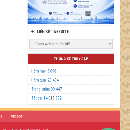
LIÊN KẾT WEBSITE
THỐNG KÊ TRUY CẬP
Hôm nay:
3.098
Hôm qua:
20.404
Trong tuần:
99.447
Tất cả:
14.015.392
H
VIDEOS