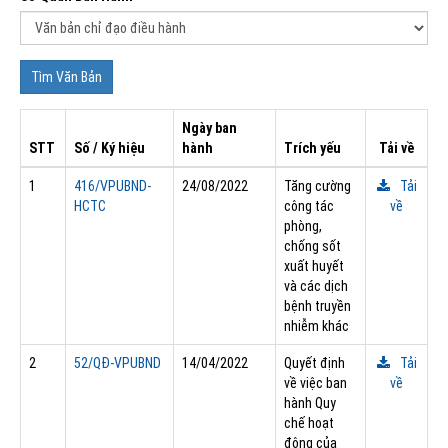
Ngày ban
STT
Số / Ký hiệu
hành
Trích yếu
Tải về
1
416/VPUBND-
24/08/2022
Tăng cường
Tải
HCTC
công tác
về
phòng,
chống sốt
xuất huyết
và các dịch
bệnh truyền
nhiễm khác
2
52/QÐ-VPUBND
14/04/2022
Quyết định
Tải
về việc ban
về
hành Quy
chế hoạt
động của