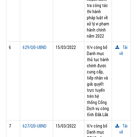
tra công tác
thi hành
pháp luật về
xử lý vi phạm
hành chính
năm 2022
6
629/QÐ-UBND
15/03/2022
V/v công bố
Tải
Danh mục
về
thủ tục hành
chính được
cung cấp,
tiếp nhận và
giải quyết
trực tuyến
trên hệ
thống Cổng
Dịch vụ công
tỉnh Đắk Lắk
7
627/QÐ-UBND
15/03/2022
V/v công bố
Tải
Danh mục
về