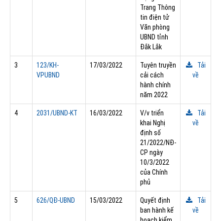
Trang Thông
tin điện tử
Văn phòng
UBND tỉnh
Đắk Lắk
3
123/KH-
17/03/2022
Tuyên truyền
Tải
VPUBND
cải cách
về
hành chính
năm 2022
4
2031/UBND-KT
16/03/2022
V/v triển
Tải
khai Nghị
về
định số
21/2022/NĐ-
CP ngày
10/3/2022
của Chính
phủ
5
626/QÐ-UBND
15/03/2022
Quyết định
Tải
ban hành kế
về
hoạch kiểm