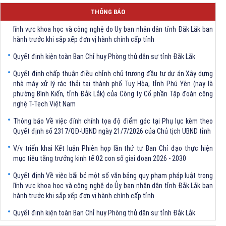
Quyết định Về việc bãi bỏ một số văn bảng quy phạm pháp luật trong
THÔNG BÁO
lĩnh vực khoa học và công nghệ do Ủy ban nhân dân tỉnh Đắk Lắk ban
hành trước khi sắp xếp đơn vị hành chính cấp tỉnh
Quyết định kiện toàn Ban Chỉ huy Phòng thủ dân sự tỉnh Đắk Lắk
Quyết định chấp thuận điều chỉnh chủ trương đầu tư dự án Xây dựng
nhà máy xử lý rác thải tại thành phố Tuy Hòa, tỉnh Phú Yên (nay là
phường Bình Kiến, tỉnh Đắk Lắk) của Công ty Cổ phần Tập đoàn công
nghệ T-Tech Việt Nam
Thông báo Về việc đính chính tọa độ điểm góc tại Phụ lục kèm theo
Quyết định số 2317/QĐ-UBND ngày 21/7/2026 của Chủ tịch UBND tỉnh
V/v triển khai Kết luận Phiên họp lần thứ tư Ban Chỉ đạo thực hiện
mục tiêu tăng trưởng kinh tế 02 con số giai đoạn 2026 - 2030
Quyết định Về việc bãi bỏ một số văn bảng quy phạm pháp luật trong
lĩnh vực khoa học và công nghệ do Ủy ban nhân dân tỉnh Đắk Lắk ban
hành trước khi sắp xếp đơn vị hành chính cấp tỉnh
Quyết định kiện toàn Ban Chỉ huy Phòng thủ dân sự tỉnh Đắk Lắk
Quyết định chấp thuận điều chỉnh chủ trương đầu tư dự án Xây dựng