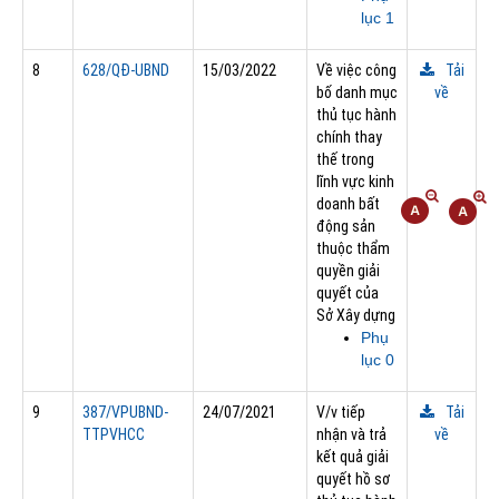
lục 1
8
628/QÐ-UBND
15/03/2022
Về việc công
Tải
bố danh mục
về
thủ tục hành
chính thay
thế trong
lĩnh vực kinh
doanh bất
động sản
thuộc thẩm
quyền giải
quyết của
Sở Xây dựng
Phụ
lục 0
9
387/VPUBND-
24/07/2021
V/v tiếp
Tải
TTPVHCC
nhận và trả
về
kết quả giải
quyết hồ sơ