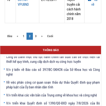
VPUBND
truyền cải
về
cách hành
chính năm
2018
(current)
Đầu
«
1
2
3
»
Cuối
V/v triển khai Quyết định số 1390/QĐ-BXD ngày 7/8/2026 của Bộ
trưởng Bộ Xây dựng
THÔNG BÁO
Công bố Danh mục thủ tục hành chính tần suất cao để thực hiện tái
thiết kế quy trình, cung cấp dịch dịch vụ công trực tuyến
V/v ý kiến về Báo cáo số 397/BC-SKHCN của Sở Khoa học và Công
nghệ
Về việc phân công cơ quan soạn thảo dự thảo Quyết định quy phạm
pháp luật của Ủy ban nhân dân tỉnh
V/v triển khai các văn bản của Trung ương về khoa học và công nghệ
V/v triển khai Quyết định số 1390/QĐ-BXD ngày 7/8/2026 của Bộ
trưởng Bộ Xây dựng