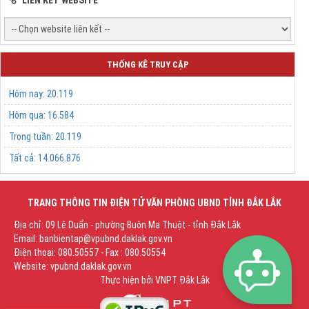
LIÊN KẾT WEBSITE
THỐNG KÊ TRUY CẬP
Hôm nay:
20.119
Hôm qua:
16.584
Trong tuần:
20.119
Tất cả:
14.066.876
TRANG THÔNG TIN ĐIỆN TỬ VĂN PHÒNG UBND TỈNH ĐẮK LẮK
Địa chỉ: 09 Lê Duẩn - phường Buôn Ma Thuột - tỉnh Đắk Lắk
Email: banbientap@vpubnd.daklak.gov.vn
Điện thoại: 080.50557 - Fax : 080.50554
Website: vpubnd.daklak.gov.vn
Thực hiện bởi
VNPT Đắk Lắk