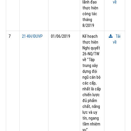
lãnh đạo
về
thực hiện
công tác
tháng
8/2019
7
21-KH/ÐUVP
01/06/2019
Kế hoạch
Tải
thực hiện
về
Nghị quyết
26-NQ/TW
về "Tập
trung xây
dựng đội
ngũ cán bộ
các cấp,
nhất là cấp
chiến lược
đủ phẩm
chất, năng
lực và uy
tín, ngang
tầm nhiệm
vụ”