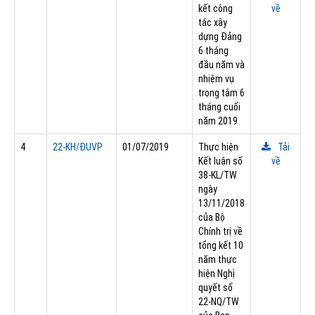
kết công
về
tác xây
dựng Đảng
6 tháng
đầu năm và
nhiệm vụ
trọng tâm 6
tháng cuối
năm 2019
4
22-KH/ÐUVP
01/07/2019
Thực hiện
Tải
Kết luận số
về
38-KL/TW
ngày
13/11/2018
của Bộ
Chính trị về
tổng kết 10
năm thực
hiện Nghị
quyết số
22-NQ/TW