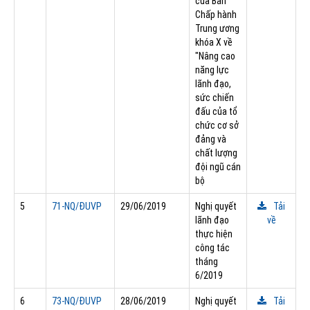
của Ban
Chấp hành
Trung ương
khóa X về
"Nâng cao
năng lực
lãnh đạo,
sức chiến
đấu của tổ
chức cơ sở
đảng và
chất lượng
đội ngũ cán
bộ
5
71-NQ/ÐUVP
29/06/2019
Nghị quyết
Tải
lãnh đạo
về
thực hiện
công tác
tháng
6/2019
6
73-NQ/ÐUVP
28/06/2019
Nghị quyết
Tải