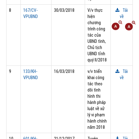
8
167/CV-
30/03/2018
V/v thực
Tải
VPUBND
hiện
về
chương
trình công
tác của
UBND tình,
Chủ tịch
UBND tỉnh
quý II/2018
9
133/KH-
16/03/2018
v/v triển
Tải
VPUBND
khai công
về
tác theo
dõi tình
hình thi
hành pháp
luật về xử
lý vi phạm
hành chính
năm 2018
10
601/KH-
21/12/2017
Tuyên
Tải