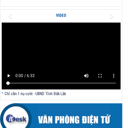
V/v triển khai Thông tư số 114/2026/TT-BTC ngày 31/7/2026 của Bộ
trưởng Bộ Tài chính
Previous
Next
VIDEO
V/v triển khai Thông tư số 62/2026/TT-BXD ngày 30/7/2026 của Bộ
trưởng Bộ Xây dựng
V/v triển khai Quyết định số 1481/QĐ-TTg, số 1483/QĐ-TTg của Thủ
tướng Chính phủ
V/v khẩn trương rà soát xác định thôn vùng đồng bào dân tộc thiểu số
và miền núi, thôn đặc biệt khó khăn sau sắp xếp theo quy định tại Nghị
định số 272/2025/NĐ-CP
Chỉ cần 1 nụ cười - UBND Tỉnh Đắk Lắk