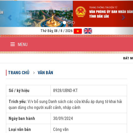
Previous
Nex
Thứ Bảy, 08 / 8 / 2026
MENU
ĐẤT NƯỚC VI
TRANG CHỦ
VĂN BẢN
Số / ký hiệu
8928/UBND-KT
Trích yếu:
V/v bổ sung Danh sách các cửa khẩu áp dụng tờ khai hải
quan dùng cho người xuất cảnh, nhập cảnh
Ngày ban hành
30/09/2024
Loại văn bản
Công văn