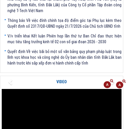
phường Bình Kiến, tỉnh Đắk Lắk) của Công ty Cổ phần Tập đoàn công
nghệ T-Tech Việt Nam
Thông báo Về việc đính chính tọa độ điểm góc tại Phụ lục kèm theo
Quyết định số 2317/QĐ-UBND ngày 21/7/2026 của Chủ tịch UBND tỉnh
V/v triển khai Kết luận Phiên họp lần thứ tư Ban Chỉ đạo thực hiện
mục tiêu tăng trưởng kinh tế 02 con số giai đoạn 2026 - 2030
Quyết định Về việc bãi bỏ một số văn bảng quy phạm pháp luật trong
lĩnh vực khoa học và công nghệ do Ủy ban nhân dân tỉnh Đắk Lắk ban
hành trước khi sắp xếp đơn vị hành chính cấp tỉnh
Quyết định kiện toàn Ban Chỉ huy Phòng thủ dân sự tỉnh Đắk Lắk
Previous
Next
Quyết định chấp thuận điều chỉnh chủ trương đầu tư dự án Xây dựng
VIDEO
nhà máy xử lý rác thải tại thành phố Tuy Hòa, tỉnh Phú Yên (nay là
phường Bình Kiến, tỉnh Đắk Lắk) của Công ty Cổ phần Tập đoàn công
nghệ T-Tech Việt Nam
Thông báo Về việc đính chính tọa độ điểm góc tại Phụ lục kèm theo
Quyết định số 2317/QĐ-UBND ngày 21/7/2026 của Chủ tịch UBND tỉnh
V/v triển khai Kết luận Phiên họp lần thứ tư Ban Chỉ đạo thực hiện
mục tiêu tăng trưởng kinh tế 02 con số giai đoạn 2026 - 2030