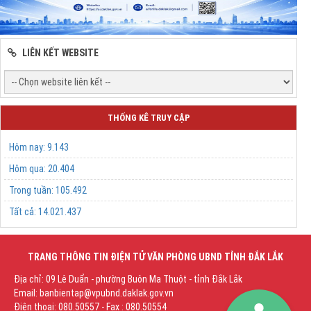
LIÊN KẾT WEBSITE
THỐNG KÊ TRUY CẬP
Hôm nay:
9.143
Hôm qua:
20.404
Trong tuần:
105.492
Tất cả:
14.021.437
TRANG THÔNG TIN ĐIỆN TỬ VĂN PHÒNG UBND TỈNH ĐẮK LẮK
Địa chỉ: 09 Lê Duẩn - phường Buôn Ma Thuột - tỉnh Đắk Lắk
Email: banbientap@vpubnd.daklak.gov.vn
Điện thoại: 080.50557 - Fax : 080.50554