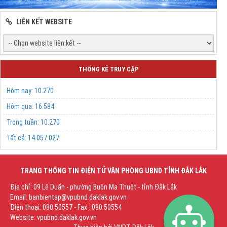
LIÊN KẾT WEBSITE
THỐNG KÊ TRUY CẬP
Hôm nay:
10.270
Hôm qua:
16.584
Trong tuần:
10.270
Tất cả:
14.057.027
TRANG THÔNG TIN ĐIỆN TỬ VĂN PHÒNG UBND TỈNH ĐẮK LẮK
Địa chỉ: 09 Lê Duẩn - phường Buôn Ma Thuột - tỉnh Đắk Lắk
Email: banbientap@vpubnd.daklak.gov.vn
Điện thoại: 080.50557 - Fax : 080.50554
Website: vpubnd.daklak.gov.vn