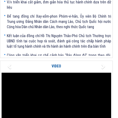
liệu
Để tang đồng chí Xay-xổm-phon Phôm-vi-hản, Ủy viên Bộ Chính trị
Trung ương Đảng Nhân dân Cách mạng Lào, Chủ tịch Quốc hội nước
Cộng hòa Dân chủ Nhân dân Lào, theo nghi thức Quốc tang
Kết luận của đồng chí Hồ Thị Nguyên Thảo-Phó Chủ tịch Thường trực
UBND tỉnh tại cuộc họp rà soát, đánh giá công tác chấp hành pháp
luật tố tụng hành chính và thi hành án hành chính trên địa bàn tỉnh
Công văn triển khai cơ chế cảnh báo "Báo động đỏ" trong theo dõi,
điều hành giải ngân vốn đầu tư công năm 2026
Previous
Next
Quyết định UBND tỉnh về tổ chức lại Trung tâm Y tế Ea Hleo trực thuộc
VIDEO
Sở Y tế
V/v triển khai cắt giảm, đơn giản hóa thủ tục hành chính dựa trên dữ
liệu
Để tang đồng chí Xay-xổm-phon Phôm-vi-hản, Ủy viên Bộ Chính trị
Trung ương Đảng Nhân dân Cách mạng Lào, Chủ tịch Quốc hội nước
Cộng hòa Dân chủ Nhân dân Lào, theo nghi thức Quốc tang