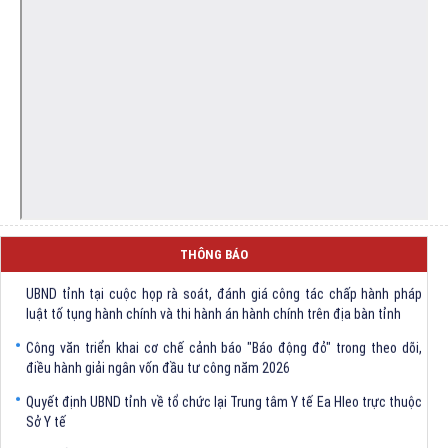
THÔNG BÁO
Kết luận của đồng chí Hồ Thị Nguyên Thảo-Phó Chủ tịch Thường trực
UBND tỉnh tại cuộc họp rà soát, đánh giá công tác chấp hành pháp
luật tố tụng hành chính và thi hành án hành chính trên địa bàn tỉnh
Công văn triển khai cơ chế cảnh báo "Báo động đỏ" trong theo dõi,
điều hành giải ngân vốn đầu tư công năm 2026
Quyết định UBND tỉnh về tổ chức lại Trung tâm Y tế Ea Hleo trực thuộc
Sở Y tế
V/v triển khai cắt giảm, đơn giản hóa thủ tục hành chính dựa trên dữ