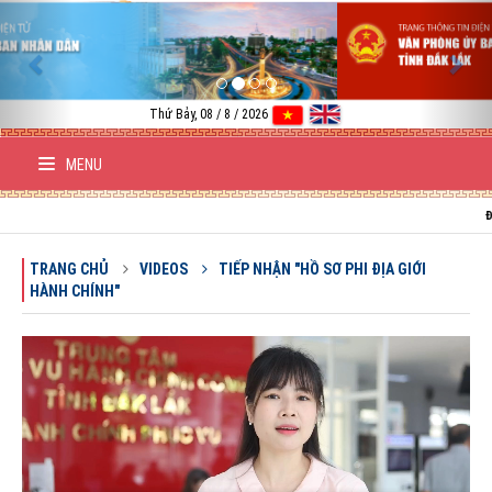
Previous
Nex
Thứ Bảy, 08 / 8 / 2026
MENU
ĐẤT NƯỚ
TRANG CHỦ
VIDEOS
TIẾP NHẬN "HỒ SƠ PHI ĐỊA GIỚI
HÀNH CHÍNH"