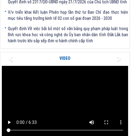
V/v triển khai Kết luận Phiên họp lần thứ tư Ban Chỉ đạo thực hiện
mục tiêu tăng trưởng kinh tế 02 con số giai đoạn 2026 - 2030
Quyết định Về việc bãi bỏ một số văn bảng quy phạm pháp luật trong
lĩnh vực khoa học và công nghệ do Ủy ban nhân dân tỉnh Đắk Lắk ban
hành trước khi sắp xếp đơn vị hành chính cấp tỉnh
Quyết định kiện toàn Ban Chỉ huy Phòng thủ dân sự tỉnh Đắk Lắk
Previous
Next
Quyết định chấp thuận điều chỉnh chủ trương đầu tư dự án Xây dựng
VIDEO
nhà máy xử lý rác thải tại thành phố Tuy Hòa, tỉnh Phú Yên (nay là
phường Bình Kiến, tỉnh Đắk Lắk) của Công ty Cổ phần Tập đoàn công
nghệ T-Tech Việt Nam
Thông báo Về việc đính chính tọa độ điểm góc tại Phụ lục kèm theo
Quyết định số 2317/QĐ-UBND ngày 21/7/2026 của Chủ tịch UBND tỉnh
V/v triển khai Kết luận Phiên họp lần thứ tư Ban Chỉ đạo thực hiện
mục tiêu tăng trưởng kinh tế 02 con số giai đoạn 2026 - 2030