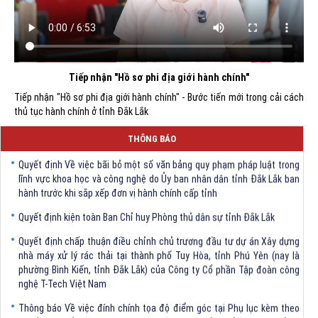
Tiếp nhận "Hồ sơ phi địa giới hành chính"
Tiếp nhận "Hồ sơ phi địa giới hành chính" - Bước tiến mới trong cải cách
thủ tục hành chính ở tỉnh Đắk Lắk
THÔNG BÁO
Quyết định Về việc bãi bỏ một số văn bảng quy phạm pháp luật trong
lĩnh vực khoa học và công nghệ do Ủy ban nhân dân tỉnh Đắk Lắk ban
hành trước khi sắp xếp đơn vị hành chính cấp tỉnh
Quyết định kiện toàn Ban Chỉ huy Phòng thủ dân sự tỉnh Đắk Lắk
Quyết định chấp thuận điều chỉnh chủ trương đầu tư dự án Xây dựng
nhà máy xử lý rác thải tại thành phố Tuy Hòa, tỉnh Phú Yên (nay là
phường Bình Kiến, tỉnh Đắk Lắk) của Công ty Cổ phần Tập đoàn công
nghệ T-Tech Việt Nam
Thông báo Về việc đính chính tọa độ điểm góc tại Phụ lục kèm theo
Quyết định số 2317/QĐ-UBND ngày 21/7/2026 của Chủ tịch UBND tỉnh