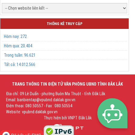
THỐNG KÊ TRUY CẬP
Hôm nay:
272
Hôm qua:
20.404
Trong tuần:
96.621
Tất cả:
14.012.566
TRANG THÔNG TIN ĐIỆN TỬ VĂN PHÒNG UBND TỈNH ĐẮK LẮK
Địa chỉ: 09 Lê Duẩn - phường Buôn Ma Thuột - tỉnh Đắk Lắk
Email: banbientap@vpubnd.daklak.gov.vn
Điện thoại: 080.50557 - Fax : 080.50554
Website: vpubnd.daklak.gov.vn
Thực hiện bởi
VNPT Đắk Lắk