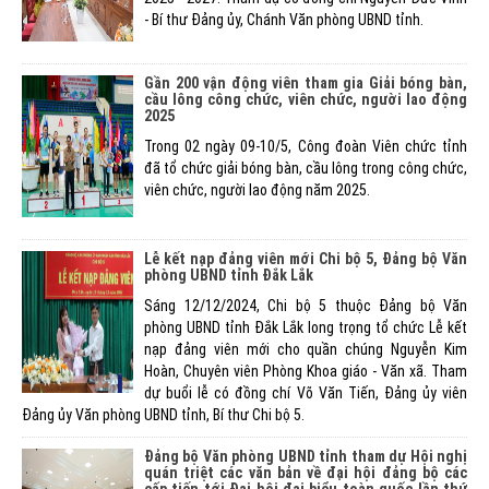
- Bí thư Đảng ủy, Chánh Văn phòng UBND tỉnh.
Gần 200 vận động viên tham gia Giải bóng bàn,
cầu lông công chức, viên chức, người lao động
2025
Trong 02 ngày 09-10/5, Công đoàn Viên chức tỉnh
đã tổ chức giải bóng bàn, cầu lông trong công chức,
viên chức, người lao động năm 2025.
Lễ kết nạp đảng viên mới Chi bộ 5, Đảng bộ Văn
phòng UBND tỉnh Đắk Lắk
Sáng 12/12/2024, Chi bộ 5 thuộc Đảng bộ Văn
phòng UBND tỉnh Đắk Lắk long trọng tổ chức Lễ kết
nạp đảng viên mới cho quần chúng Nguyễn Kim
Hoàn, Chuyên viên Phòng Khoa giáo - Văn xã. Tham
dự buổi lễ có đồng chí Võ Văn Tiến, Đảng ủy viên
Đảng ủy Văn phòng UBND tỉnh, Bí thư Chi bộ 5.
Đảng bộ Văn phòng UBND tỉnh tham dự Hội nghị
quán triệt các văn bản về đại hội đảng bộ các
cấp tiến tới Đại hội đại biểu toàn quốc lần thứ