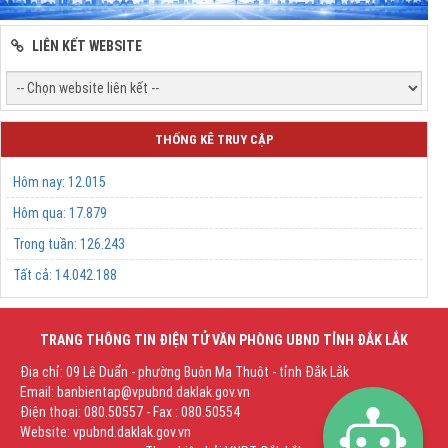
LIÊN KẾT WEBSITE
THỐNG KÊ TRUY CẬP
Hôm nay:
12.015
Hôm qua:
17.879
Trong tuần:
126.243
Tất cả:
14.042.188
TRANG THÔNG TIN ĐIỆN TỬ VĂN PHÒNG UBND TỈNH ĐẮK LẮK
Địa chỉ: 09 Lê Duẩn - phường Buôn Ma Thuột - tỉnh Đắk Lắk
Email: banbientap@vpubnd.daklak.gov.vn
Điện thoại: 080.50557 - Fax : 080.50554
Website: vpubnd.daklak.gov.vn