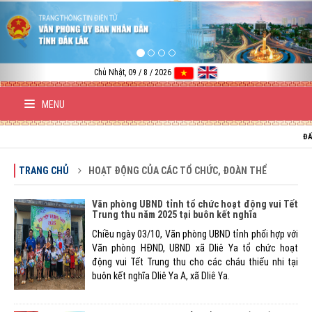
Previous
Nex
Chủ Nhật, 09 / 8 / 2026
MENU
ĐẤT NƯỚC V
TRANG CHỦ
HOẠT ĐỘNG CỦA CÁC TỔ CHỨC, ĐOÀN THỂ
Văn phòng UBND tỉnh tổ chức hoạt động vui Tết
Trung thu năm 2025 tại buôn kết nghĩa
Chiều ngày 03/10, Văn phòng UBND tỉnh phối hợp với
Văn phòng HĐND, UBND xã Dliê Ya tổ chức hoạt
động vui Tết Trung thu cho các cháu thiếu nhi tại
buôn kết nghĩa Dliê Ya A, xã Dliê Ya.