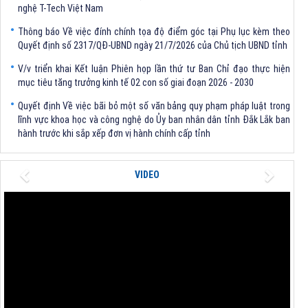
Thông báo Về việc đính chính tọa độ điểm góc tại Phụ lục kèm theo
Quyết định số 2317/QĐ-UBND ngày 21/7/2026 của Chủ tịch UBND tỉnh
V/v triển khai Kết luận Phiên họp lần thứ tư Ban Chỉ đạo thực hiện
mục tiêu tăng trưởng kinh tế 02 con số giai đoạn 2026 - 2030
Quyết định Về việc bãi bỏ một số văn bảng quy phạm pháp luật trong
lĩnh vực khoa học và công nghệ do Ủy ban nhân dân tỉnh Đắk Lắk ban
hành trước khi sắp xếp đơn vị hành chính cấp tỉnh
Quyết định kiện toàn Ban Chỉ huy Phòng thủ dân sự tỉnh Đắk Lắk
Previous
Next
Quyết định chấp thuận điều chỉnh chủ trương đầu tư dự án Xây dựng
VIDEO
nhà máy xử lý rác thải tại thành phố Tuy Hòa, tỉnh Phú Yên (nay là
phường Bình Kiến, tỉnh Đắk Lắk) của Công ty Cổ phần Tập đoàn công
nghệ T-Tech Việt Nam
Thông báo Về việc đính chính tọa độ điểm góc tại Phụ lục kèm theo
Quyết định số 2317/QĐ-UBND ngày 21/7/2026 của Chủ tịch UBND tỉnh
V/v triển khai Kết luận Phiên họp lần thứ tư Ban Chỉ đạo thực hiện
mục tiêu tăng trưởng kinh tế 02 con số giai đoạn 2026 - 2030