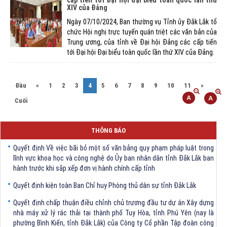
XIV của Đảng
Ngày 07/10/2024, Ban thường vụ Tỉnh ủy Đắk Lắk tổ
chức Hội nghị trực tuyến quán triệt các văn bản của
Trung ương, của tỉnh về Đại hội Đảng các cấp tiến
tới Đại hội Đại biểu toàn quốc lần thứ XIV của Đảng.
(current)
Đầu
«
1
2
3
4
5
6
7
8
9
10
11
»
Cuối
THÔNG BÁO
Quyết định Về việc bãi bỏ một số văn bảng quy phạm pháp luật trong
lĩnh vực khoa học và công nghệ do Ủy ban nhân dân tỉnh Đắk Lắk ban
hành trước khi sắp xếp đơn vị hành chính cấp tỉnh
Quyết định kiện toàn Ban Chỉ huy Phòng thủ dân sự tỉnh Đắk Lắk
Quyết định chấp thuận điều chỉnh chủ trương đầu tư dự án Xây dựng
nhà máy xử lý rác thải tại thành phố Tuy Hòa, tỉnh Phú Yên (nay là
phường Bình Kiến, tỉnh Đắk Lắk) của Công ty Cổ phần Tập đoàn công
nghệ T-Tech Việt Nam