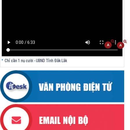
Chỉ cần 1 nụ cười - UBND Tỉnh Đắk Lắk