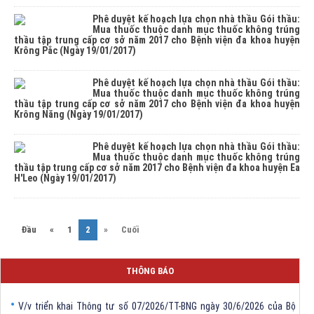
Phê duyệt kế hoạch lựa chọn nhà thầu Gói thầu:
Mua thuốc thuộc danh mục thuốc không trúng
thầu tập trung cấp cơ sở năm 2017 cho Bệnh viện đa khoa huyện
Krông Pắc (Ngày 19/01/2017)
Phê duyệt kế hoạch lựa chọn nhà thầu Gói thầu:
Mua thuốc thuộc danh mục thuốc không trúng
thầu tập trung cấp cơ sở năm 2017 cho Bệnh viện đa khoa huyện
Krông Năng (Ngày 19/01/2017)
Phê duyệt kế hoạch lựa chọn nhà thầu Gói thầu:
Mua thuốc thuộc danh mục thuốc không trúng
thầu tập trung cấp cơ sở năm 2017 cho Bệnh viện đa khoa huyện Ea
H'Leo (Ngày 19/01/2017)
THÔNG BÁO Về việc đính chính tọa độ điểm góc tại Phụ lục kèm theo
(current)
Đầu
«
1
2
»
Cuối
Quyết định số 2317/QĐ-UBND ngày 21/7/2026 của Chủ tịch UBND tỉnh
V/v triển khai Kết luận Phiên họp lần thứ tư Ban Chỉ đạo thực hiện
THÔNG BÁO
mục tiêu tăng trưởng kinh tế 02 con số giai đoạn 2026 - 2030
V/v triển khai Thông tư số 07/2026/TT-BNG ngày 30/6/2026 của Bộ
Ngoại giao