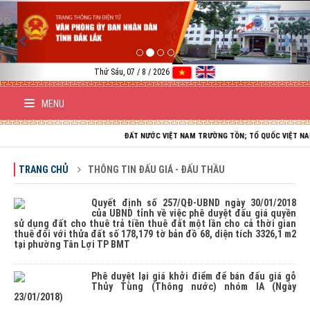
Previous
Nex
Thứ Sáu, 07 / 8 / 2026
MENU
ĐẤT NƯỚC VIỆT NAM TRƯỜNG TỒN; TỔ QUỐC VIỆT NAM HÒA 
TRANG CHỦ
THÔNG TIN ĐẤU GIÁ - ĐẤU THẦU
Quyết định số 257/QĐ-UBND ngày 30/01/2018
của UBND tỉnh về việc phê duyệt đấu giá quyền
sử dụng đất cho thuê trả tiền thuê đất một lần cho cả thời gian
thuê đối với thửa đất số 178,179 tờ bản đồ 68, diện tích 3326,1 m2
tại phường Tân Lợi TP BMT
Phê duyệt lại giá khởi điểm để bán đấu giá gỗ
Thủy Tùng (Thông nước) nhóm IA (Ngày
23/01/2018)