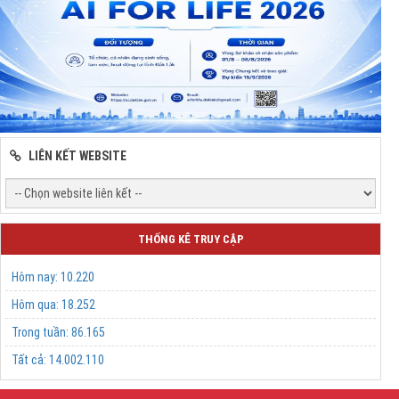
LIÊN KẾT WEBSITE
THỐNG KÊ TRUY CẬP
Hôm nay:
10.220
Hôm qua:
18.252
Trong tuần:
86.165
Tất cả:
14.002.110