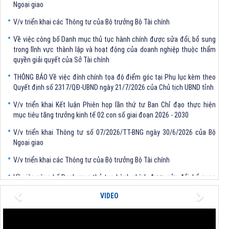
V/v triển khai các Thông tư của Bộ trưởng Bộ Tài chính
Về việc công bố Danh mục thủ tục hành chính được sửa đổi, bổ sung
trong lĩnh vực thành lập và hoạt động của doanh nghiệp thuộc thẩm
quyền giải quyết của Sở Tài chính
THÔNG BÁO Về việc đính chính tọa độ điểm góc tại Phụ lục kèm theo
Quyết định số 2317/QĐ-UBND ngày 21/7/2026 của Chủ tịch UBND tỉnh
V/v triển khai Kết luận Phiên họp lần thứ tư Ban Chỉ đạo thực hiện
mục tiêu tăng trưởng kinh tế 02 con số giai đoạn 2026 - 2030
V/v triển khai Thông tư số 07/2026/TT-BNG ngày 30/6/2026 của Bộ
Ngoại giao
V/v triển khai các Thông tư của Bộ trưởng Bộ Tài chính
Về việc công bố Danh mục thủ tục hành chính được sửa đổi, bổ sung
trong lĩnh vực thành lập và hoạt động của doanh nghiệp thuộc thẩm
Previous
Next
quyền giải quyết của Sở Tài chính
VIDEO