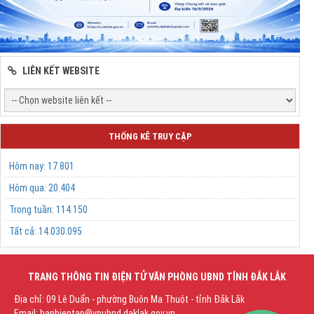
LIÊN KẾT WEBSITE
THỐNG KÊ TRUY CẬP
Hôm nay:
17.801
Hôm qua:
20.404
Trong tuần:
114.150
Tất cả:
14.030.095
TRANG THÔNG TIN ĐIỆN TỬ VĂN PHÒNG UBND TỈNH ĐẮK LẮK
Địa chỉ: 09 Lê Duẩn - phường Buôn Ma Thuột - tỉnh Đắk Lắk
Email: banbientap@vpubnd.daklak.gov.vn