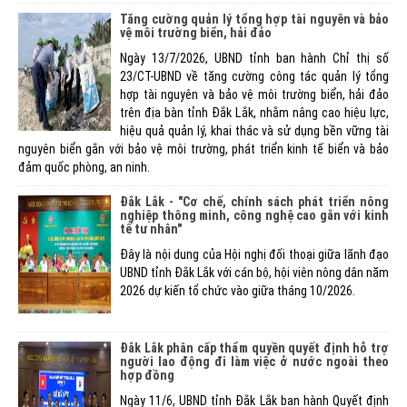
Tăng cường quản lý tổng hợp tài nguyên và bảo
vệ môi trường biển, hải đảo
Ngày 13/7/2026, UBND tỉnh ban hành Chỉ thị số
23/CT-UBND về tăng cường công tác quản lý tổng
hợp tài nguyên và bảo vệ môi trường biển, hải đảo
trên địa bàn tỉnh Đắk Lắk, nhằm nâng cao hiệu lực,
hiệu quả quản lý, khai thác và sử dụng bền vững tài
nguyên biển gắn với bảo vệ môi trường, phát triển kinh tế biển và bảo
đảm quốc phòng, an ninh.
Đắk Lắk - "Cơ chế, chính sách phát triển nông
nghiệp thông minh, công nghệ cao gắn với kinh
tế tư nhân"
Đây là nội dung của Hội nghị đối thoại giữa lãnh đạo
UBND tỉnh Đắk Lắk với cán bộ, hội viên nông dân năm
2026 dự kiến tổ chức vào giữa tháng 10/2026.
Đắk Lắk phân cấp thẩm quyền quyết định hỗ trợ
người lao động đi làm việc ở nước ngoài theo
hợp đồng
Ngày 11/6, UBND tỉnh Đắk Lắk ban hành Quyết định