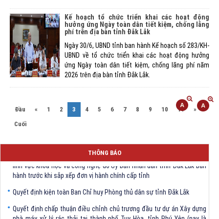
Kế hoạch tổ chức triển khai các hoạt động
hưởng ứng Ngày toàn dân tiết kiệm, chống lãng
phí trên địa bàn tỉnh Đắk Lắk
Ngày 30/6, UBND tỉnh ban hành Kế hoạch số 283/KH-
UBND về tổ chức triển khai các hoạt động hưởng
ứng Ngày toàn dân tiết kiệm, chống lãng phí năm
2026 trên địa bàn tỉnh Đắk Lắk.
(current)
Đầu
«
1
2
3
4
5
6
7
8
9
10
11
»
Cuối
Quyết định Về việc bãi bỏ một số văn bảng quy phạm pháp luật trong
THÔNG BÁO
lĩnh vực khoa học và công nghệ do Ủy ban nhân dân tỉnh Đắk Lắk ban
hành trước khi sắp xếp đơn vị hành chính cấp tỉnh
Quyết định kiện toàn Ban Chỉ huy Phòng thủ dân sự tỉnh Đắk Lắk
Quyết định chấp thuận điều chỉnh chủ trương đầu tư dự án Xây dựng
nhà máy xử lý rác thải tại thành phố Tuy Hòa, tỉnh Phú Yên (nay là