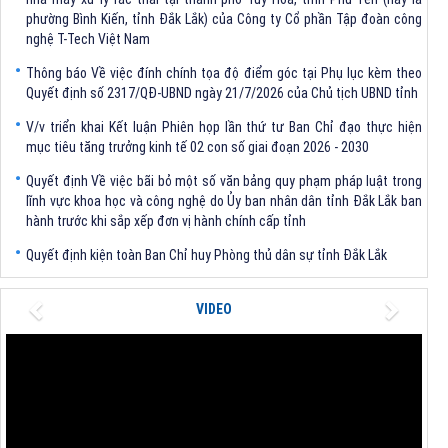
phường Bình Kiến, tỉnh Đắk Lắk) của Công ty Cổ phần Tập đoàn công
nghệ T-Tech Việt Nam
Thông báo Về việc đính chính tọa độ điểm góc tại Phụ lục kèm theo
Quyết định số 2317/QĐ-UBND ngày 21/7/2026 của Chủ tịch UBND tỉnh
V/v triển khai Kết luận Phiên họp lần thứ tư Ban Chỉ đạo thực hiện
mục tiêu tăng trưởng kinh tế 02 con số giai đoạn 2026 - 2030
Quyết định Về việc bãi bỏ một số văn bảng quy phạm pháp luật trong
lĩnh vực khoa học và công nghệ do Ủy ban nhân dân tỉnh Đắk Lắk ban
hành trước khi sắp xếp đơn vị hành chính cấp tỉnh
Quyết định kiện toàn Ban Chỉ huy Phòng thủ dân sự tỉnh Đắk Lắk
Quyết định chấp thuận điều chỉnh chủ trương đầu tư dự án Xây dựng
nhà máy xử lý rác thải tại thành phố Tuy Hòa, tỉnh Phú Yên (nay là
Previous
Next
VIDEO
phường Bình Kiến, tỉnh Đắk Lắk) của Công ty Cổ phần Tập đoàn công
nghệ T-Tech Việt Nam
Thông báo Về việc đính chính tọa độ điểm góc tại Phụ lục kèm theo
Quyết định số 2317/QĐ-UBND ngày 21/7/2026 của Chủ tịch UBND tỉnh
V/v triển khai Kết luận Phiên họp lần thứ tư Ban Chỉ đạo thực hiện
mục tiêu tăng trưởng kinh tế 02 con số giai đoạn 2026 - 2030