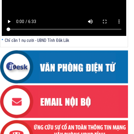
Chỉ cần 1 nụ cười - UBND Tỉnh Đắk Lắk