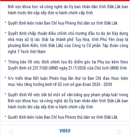
lĩnh vực khoa học và công nghệ do Ủy ban nhân dân tỉnh Đắk Lắk ban
hành trước khi sắp xếp đơn vị hành chính cấp tỉnh
Quyết định kiện toàn Ban Chỉ huy Phòng thủ dân sự tỉnh Đắk Lắk
Quyết định chấp thuận điều chỉnh chủ trương đầu tư dự án Xây dựng
nhà máy xử lý rác thải tại thành phố Tuy Hòa, tỉnh Phú Yên (nay là
phường Bình Kiến, tỉnh Đắk Lắk) của Công ty Cổ phần Tập đoàn công
nghệ T-Tech Việt Nam
Thông báo Về việc đính chính tọa độ điểm góc tại Phụ lục kèm theo
Quyết định số 2317/QĐ-UBND ngày 21/7/2026 của Chủ tịch UBND tỉnh
V/v triển khai Kết luận Phiên họp lần thứ tư Ban Chỉ đạo thực hiện
mục tiêu tăng trưởng kinh tế 02 con số giai đoạn 2026 - 2030
Quyết định Về việc bãi bỏ một số văn bảng quy phạm pháp luật trong
lĩnh vực khoa học và công nghệ do Ủy ban nhân dân tỉnh Đắk Lắk ban
hành trước khi sắp xếp đơn vị hành chính cấp tỉnh
Quyết định kiện toàn Ban Chỉ huy Phòng thủ dân sự tỉnh Đắk Lắk
Quyết định chấp thuận điều chỉnh chủ trương đầu tư dự án Xây dựng
Previous
Next
nhà máy xử lý rác thải tại thành phố Tuy Hòa, tỉnh Phú Yên (nay là
VIDEO
phường Bình Kiến, tỉnh Đắk Lắk) của Công ty Cổ phần Tập đoàn công