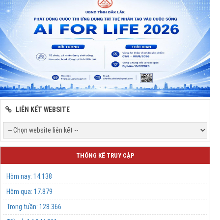
LIÊN KẾT WEBSITE
THỐNG KÊ TRUY CẬP
Hôm nay:
14.138
Hôm qua:
17.879
Trong tuần:
128.366