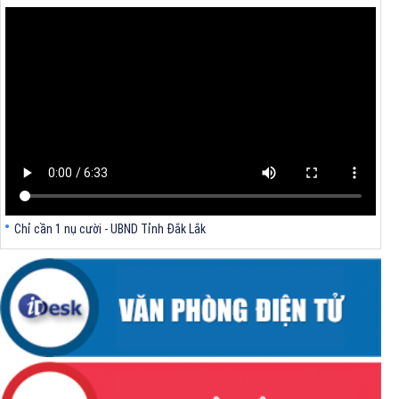
nghệ T-Tech Việt Nam
Thông báo Về việc đính chính tọa độ điểm góc tại Phụ lục kèm theo
Quyết định số 2317/QĐ-UBND ngày 21/7/2026 của Chủ tịch UBND tỉnh
V/v triển khai Kết luận Phiên họp lần thứ tư Ban Chỉ đạo thực hiện
mục tiêu tăng trưởng kinh tế 02 con số giai đoạn 2026 - 2030
Chỉ cần 1 nụ cười - UBND Tỉnh Đắk Lắk