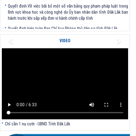
Quyết định Về việc bãi bỏ một số văn bảng quy phạm pháp luật trong
lĩnh vực khoa học và công nghệ do Ủy ban nhân dân tỉnh Đắk Lắk ban
hành trước khi sắp xếp đơn vị hành chính cấp tỉnh
Quyết định kiện toàn Ban Chỉ huy Phòng thủ dân sự tỉnh Đắk Lắk
Quyết định chấp thuận điều chỉnh chủ trương đầu tư dự án Xây dựng
Previous
Next
VIDEO
nhà máy xử lý rác thải tại thành phố Tuy Hòa, tỉnh Phú Yên (nay là
phường Bình Kiến, tỉnh Đắk Lắk) của Công ty Cổ phần Tập đoàn công
nghệ T-Tech Việt Nam
Thông báo Về việc đính chính tọa độ điểm góc tại Phụ lục kèm theo
Quyết định số 2317/QĐ-UBND ngày 21/7/2026 của Chủ tịch UBND tỉnh
V/v triển khai Kết luận Phiên họp lần thứ tư Ban Chỉ đạo thực hiện
mục tiêu tăng trưởng kinh tế 02 con số giai đoạn 2026 - 2030
Chỉ cần 1 nụ cười - UBND Tỉnh Đắk Lắk