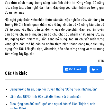
đạo đức cách mạng trong sáng, bản lĩnh chính trị vững vàng, đủ năng
lực, sáng tạo, dám nghĩ, dám làm, đáp ứng yêu cầu nhiệm vụ trong giai
đoạn hiện nay.
Hội nghị giúp đoàn viên nhận thức sâu sắc việc nghiên cứu, vận dụng tư
tưởng Hồ Chí Minh, quan điểm của Đảng về cán bộ và công tác cán bộ
để áp dụng vào thực tiễn tại đơn vị, qua đó góp phần đào tạo, rèn luyện
cán bộ và chuẩn bị nguồn cán bộ chủ chốt đủ phẩm chất, năng lực, uy
tín, ngang tầm nhiệm vụ, sẵn sàng bổ sung, tạo sự chuyển biến vững
vàng giữa các thế hệ cán bộ nhằm thực hiện thành công mục tiêu xây
dựng tỉnh Đắk Lắk giàu đẹp, văn minh, bản sắc, xứng đáng với vị trí trung
tâm vùng Tây Nguyên.
ĐTN
Gửi Email
In
Các tin khác
Dâng hương tri ân, tiếp nối truyền thống "Uống nước nhớ nguồn"
Lãnh đạo UBND tỉnh Đắk Lắk đối thoại với thanh niên
Trao tặng hơn 300 suất quà cho người dân xã Hòa Thịnh bị ảnh
hưởng lũ lụt