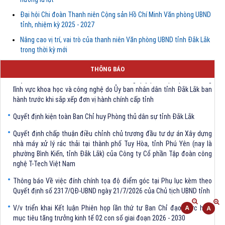
Đại hội Chi đoàn Thanh niên Cộng sản Hồ Chí Minh Văn phòng UBND
tỉnh, nhiệm kỳ 2025 - 2027
Nâng cao vị trí, vai trò của thanh niên Văn phòng UBND tỉnh Đắk Lắk
trong thời kỳ mới
THÔNG BÁO
Quyết định Về việc bãi bỏ một số văn bảng quy phạm pháp luật trong
lĩnh vực khoa học và công nghệ do Ủy ban nhân dân tỉnh Đắk Lắk ban
hành trước khi sắp xếp đơn vị hành chính cấp tỉnh
Quyết định kiện toàn Ban Chỉ huy Phòng thủ dân sự tỉnh Đắk Lắk
Quyết định chấp thuận điều chỉnh chủ trương đầu tư dự án Xây dựng
nhà máy xử lý rác thải tại thành phố Tuy Hòa, tỉnh Phú Yên (nay là
phường Bình Kiến, tỉnh Đắk Lắk) của Công ty Cổ phần Tập đoàn công
nghệ T-Tech Việt Nam
Thông báo Về việc đính chính tọa độ điểm góc tại Phụ lục kèm theo
Quyết định số 2317/QĐ-UBND ngày 21/7/2026 của Chủ tịch UBND tỉnh
V/v triển khai Kết luận Phiên họp lần thứ tư Ban Chỉ đạo thực hiện
mục tiêu tăng trưởng kinh tế 02 con số giai đoạn 2026 - 2030