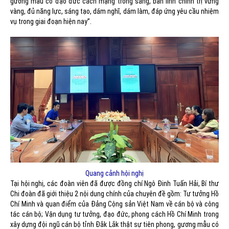
gương mẫu có đạo đức cách mạng trong sáng, bản lĩnh chính trị vững
vàng, đủ năng lực, sáng tạo, dám nghĩ, dám làm, đáp ứng yêu cầu nhiệm
vụ trong giai đoạn hiện nay”.
Quang cảnh hội nghị
Tại hội nghị, các đoàn viên đã được đồng chí Ngô Đinh Tuấn Hải, Bí thư
Chi đoàn đã giới thiệu 2 nội dung chính của chuyên đề gồm: Tư tưởng Hồ
Chí Minh và quan điểm của Đảng Cộng sản Việt Nam về cán bộ và công
tác cán bộ; Vận dụng tư tưởng, đạo đức, phong cách Hồ Chí Minh trong
xây dựng đội ngũ cán bộ tỉnh Đắk Lắk thật sự tiên phong, gương mẫu có