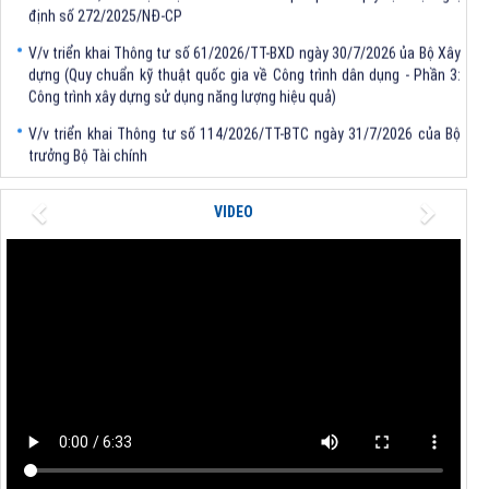
V/v triển khai Thông tư số 61/2026/TT-BXD ngày 30/7/2026 ủa Bộ Xây
dựng (Quy chuẩn kỹ thuật quốc gia về Công trình dân dụng - Phần 3:
Công trình xây dựng sử dụng năng lượng hiệu quả)
V/v triển khai Thông tư số 114/2026/TT-BTC ngày 31/7/2026 của Bộ
trưởng Bộ Tài chính
V/v triển khai Thông tư số 62/2026/TT-BXD ngày 30/7/2026 của Bộ
trưởng Bộ Xây dựng
Previous
Next
VIDEO
V/v triển khai Quyết định số 1481/QĐ-TTg, số 1483/QĐ-TTg của Thủ
tướng Chính phủ
V/v khẩn trương rà soát xác định thôn vùng đồng bào dân tộc thiểu số
và miền núi, thôn đặc biệt khó khăn sau sắp xếp theo quy định tại Nghị
định số 272/2025/NĐ-CP