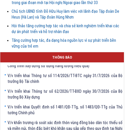
trong giai đoạn mới tại Hội nghị Ngoại giao lần thứ 33
Chủ tịch UBND tỉnh Đỗ Hữu Huy làm việc với lãnh đạo Tập đoàn De
Heus (Hà Lan) và Tập đoàn Hùng Nhơn
Hội thảo tăng cường hợp tác và chia sẻ kinh nghiệm triển khai các
dự án phát triển và hỗ trợ nhân đạo
Tăng cường hợp tác, đa dạng hóa nguồn lực vì sự phát triển bền
vững của trẻ em
V/v triển khai Thông tư số 61/2026/TT-BXD ngày 30/7/2026 ủa Bộ Xây
dựng (Quy chuẩn kỹ thuật quốc gia về Công trình dân dụng - Phần 3:
THÔNG BÁO
Công trình xây dựng sử dụng năng lượng hiệu quả)
V/v triển khai Thông tư số 114/2026/TT-BTC ngày 31/7/2026 của Bộ
trưởng Bộ Tài chính
V/v triển khai Thông tư số 62/2026/TT-BXD ngày 30/7/2026 của Bộ
trưởng Bộ Xây dựng
V/v triển khai Quyết định số 1481/QĐ-TTg, số 1483/QĐ-TTg của Thủ
tướng Chính phủ
V/v khẩn trương rà soát xác định thôn vùng đồng bào dân tộc thiểu số
và miền núi, thôn đặc biệt khó khăn sau sắp xếp theo quy định tại Nghị
định số 272/2025/NĐ-CP