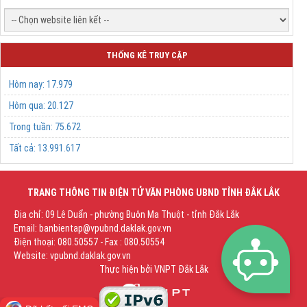
THỐNG KÊ TRUY CẬP
Hôm nay:
17.979
Hôm qua:
20.127
Trong tuần:
75.672
Tất cả:
13.991.617
TRANG THÔNG TIN ĐIỆN TỬ VĂN PHÒNG UBND TỈNH ĐẮK LẮK
Địa chỉ: 09 Lê Duẩn - phường Buôn Ma Thuột - tỉnh Đắk Lắk
Email: banbientap@vpubnd.daklak.gov.vn
Điện thoại: 080.50557 - Fax : 080.50554
Website: vpubnd.daklak.gov.vn
Thực hiện bởi
VNPT Đắk Lắk