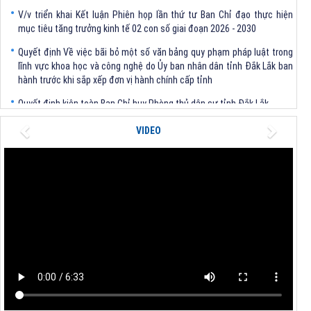
V/v triển khai Kết luận Phiên họp lần thứ tư Ban Chỉ đạo thực hiện
mục tiêu tăng trưởng kinh tế 02 con số giai đoạn 2026 - 2030
Quyết định Về việc bãi bỏ một số văn bảng quy phạm pháp luật trong
lĩnh vực khoa học và công nghệ do Ủy ban nhân dân tỉnh Đắk Lắk ban
hành trước khi sắp xếp đơn vị hành chính cấp tỉnh
Quyết định kiện toàn Ban Chỉ huy Phòng thủ dân sự tỉnh Đắk Lắk
Quyết định chấp thuận điều chỉnh chủ trương đầu tư dự án Xây dựng
Previous
Next
VIDEO
nhà máy xử lý rác thải tại thành phố Tuy Hòa, tỉnh Phú Yên (nay là
phường Bình Kiến, tỉnh Đắk Lắk) của Công ty Cổ phần Tập đoàn công
nghệ T-Tech Việt Nam
Thông báo Về việc đính chính tọa độ điểm góc tại Phụ lục kèm theo
Quyết định số 2317/QĐ-UBND ngày 21/7/2026 của Chủ tịch UBND tỉnh
V/v triển khai Kết luận Phiên họp lần thứ tư Ban Chỉ đạo thực hiện
mục tiêu tăng trưởng kinh tế 02 con số giai đoạn 2026 - 2030