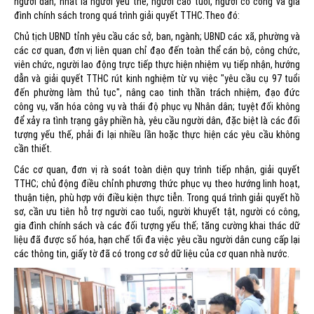
người dân, nhất là người yếu thế, người cao tuổi, người có công và gia
đình chính sách trong quá trình giải quyết TTHC.Theo đó:
Chủ tịch UBND tỉnh yêu cầu các sở, ban, ngành; UBND các xã, phường và
các cơ quan, đơn vị liên quan chỉ đạo đến toàn thể cán bộ, công chức,
viên chức, người lao động trực tiếp thực hiện nhiệm vụ tiếp nhận, hướng
dẫn và giải quyết TTHC rút kinh nghiệm từ vụ việc "yêu cầu cụ 97 tuổi
đến phường làm thủ tục", nâng cao tinh thần trách nhiệm, đạo đức
công vụ, văn hóa công vụ và thái độ phục vụ Nhân dân; tuyệt đối không
để xảy ra tình trạng gây phiền hà, yêu cầu người dân, đặc biệt là các đối
tượng yếu thế, phải đi lại nhiều lần hoặc thực hiện các yêu cầu không
cần thiết.
Các cơ quan, đơn vị rà soát toàn diện quy trình tiếp nhận, giải quyết
TTHC; chủ động điều chỉnh phương thức phục vụ theo hướng linh hoạt,
thuận tiện, phù hợp với điều kiện thực tiễn. Trong quá trình giải quyết hồ
sơ, cần ưu tiên hỗ trợ người cao tuổi, người khuyết tật, người có công,
gia đình chính sách và các đối tượng yếu thế; tăng cường khai thác dữ
liệu đã được số hóa, hạn chế tối đa việc yêu cầu người dân cung cấp lại
các thông tin, giấy tờ đã có trong cơ sở dữ liệu của cơ quan nhà nước.