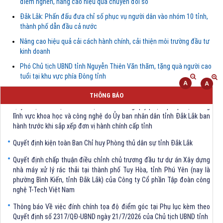
điểm nghẽn, nâng cao hiệu quả chuyển đổi số
Đắk Lắk: Phấn đấu đưa chỉ số phục vụ người dân vào nhóm 10 tỉnh,
thành phố dẫn đầu cả nước
Nâng cao hiệu quả cải cách hành chính, cải thiện môi trường đầu tư
kinh doanh
Phó Chủ tịch UBND tỉnh Nguyễn Thiên Văn thăm, tặng quà người cao
tuổi tại khu vực phía Đông tỉnh
THÔNG BÁO
Quyết định Về việc bãi bỏ một số văn bảng quy phạm pháp luật trong
lĩnh vực khoa học và công nghệ do Ủy ban nhân dân tỉnh Đắk Lắk ban
hành trước khi sắp xếp đơn vị hành chính cấp tỉnh
Quyết định kiện toàn Ban Chỉ huy Phòng thủ dân sự tỉnh Đắk Lắk
Quyết định chấp thuận điều chỉnh chủ trương đầu tư dự án Xây dựng
nhà máy xử lý rác thải tại thành phố Tuy Hòa, tỉnh Phú Yên (nay là
phường Bình Kiến, tỉnh Đắk Lắk) của Công ty Cổ phần Tập đoàn công
nghệ T-Tech Việt Nam
Thông báo Về việc đính chính tọa độ điểm góc tại Phụ lục kèm theo
Quyết định số 2317/QĐ-UBND ngày 21/7/2026 của Chủ tịch UBND tỉnh