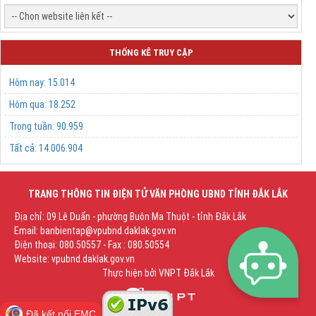
THỐNG KÊ TRUY CẬP
Hôm nay:
15.014
Hôm qua:
18.252
Trong tuần:
90.959
Tất cả:
14.006.904
TRANG THÔNG TIN ĐIỆN TỬ VĂN PHÒNG UBND TỈNH ĐẮK LẮK
Địa chỉ: 09 Lê Duẩn - phường Buôn Ma Thuột - tỉnh Đắk Lắk
Email: banbientap@vpubnd.daklak.gov.vn
Điện thoại: 080.50557 - Fax : 080.50554
Website: vpubnd.daklak.gov.vn
Thực hiện bởi
VNPT Đắk Lắk
Đã kết nối EMC