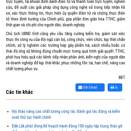
trực tuyến, tài khoản định danh điện tử và thanh toán trực tuyến; nghiên
cứu, đề xuất các giải pháp ứng dụng công nghệ số trong tiếp nhận hồ
sơ, xác thực thông tin, thực hiện ủy quyền điện tử và chứng thực điện
tử theo định hướng của Chính phủ, góp phần đơn giản hóa TTHC, giảm
thời gian và chi phí cho người dân, doanh nghiệp.
Chủ tịch UBND tỉnh cũng yêu cầu tăng cường kiểm tra, giám sát việc
thực thi công vụ của đội ngũ cán bộ, công chức, viên chức; kịp thời chấn
chỉnh, xử lý nghiêm các trường hợp gây phiền hà, sách nhiễu hoặc có
thái độ ứng xử không đúng chuẩn mực trong quá trình giải quyết TTHC;
phát huy hiệu quả các kênh tiếp nhận phản ánh, kiến nghị của người dân
và doanh nghiệp để kịp thời khắc phục những tồn tại, hạn chế, nâng cao
chất lượng phục vụ.
BBT
Gửi Email
In
Các tin khác
Hội thảo nâng cao chất lượng công tác đánh giá tác động và kiểm
soát thủ tục hành chính
Đắk Lắk phát động Kế hoạch hành động 100 ngày tập trung tháo gỡ