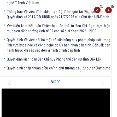
Thông báo Về việc đính chính tọa độ điểm góc tại Phụ lục kèm theo
Quyết định số 2317/QĐ-UBND ngày 21/7/2026 của Chủ tịch UBND tỉnh
V/v triển khai Kết luận Phiên họp lần thứ tư Ban Chỉ đạo thực hiện
mục tiêu tăng trưởng kinh tế 02 con số giai đoạn 2026 - 2030
Quyết định Về việc bãi bỏ một số văn bảng quy phạm pháp luật trong
lĩnh vực khoa học và công nghệ do Ủy ban nhân dân tỉnh Đắk Lắk ban
hành trước khi sắp xếp đơn vị hành chính cấp tỉnh
Quyết định kiện toàn Ban Chỉ huy Phòng thủ dân sự tỉnh Đắk Lắk
Quyết định chấp thuận điều chỉnh chủ trương đầu tư dự án Xây dựng
nhà máy xử lý rác thải tại thành phố Tuy Hòa, tỉnh Phú Yên (nay là
phường Bình Kiến, tỉnh Đắk Lắk) của Công ty Cổ phần Tập đoàn công
Previous
Next
nghệ T-Tech Việt Nam
VIDEO
Thông báo Về việc đính chính tọa độ điểm góc tại Phụ lục kèm theo
Quyết định số 2317/QĐ-UBND ngày 21/7/2026 của Chủ tịch UBND tỉnh
V/v triển khai Kết luận Phiên họp lần thứ tư Ban Chỉ đạo thực hiện
mục tiêu tăng trưởng kinh tế 02 con số giai đoạn 2026 - 2030