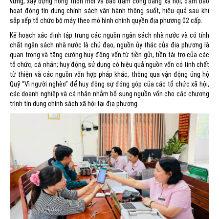
vững, xây dựng nông thôn mới và bảo đảm công bằng xã hội; đảm bảo
hoạt động tín dụng chính sách vận hành thông suốt, hiệu quả sau khi
sắp xếp tổ chức bộ máy theo mô hình chính quyền địa phương 02 cấp.
Kế hoạch xác định tập trung các nguồn ngân sách nhà nước và có tính
chất ngân sách nhà nước là chủ đạo, nguồn ủy thác của địa phương là
quan trọng và tăng cường huy động vốn từ tiền gửi, tiền tài trợ của các
tổ chức, cá nhân; huy động, sử dụng có hiệu quả nguồn vốn có tính chất
từ thiện và các nguồn vốn hợp pháp khác, thông qua vận động ủng hộ
Quỹ “Vì người nghèo” để huy động sự đóng góp của các tổ chức xã hội,
các doanh nghiệp và cá nhân nhằm bổ sung nguồn vốn cho các chương
trình tín dụng chính sách xã hội tại địa phương.