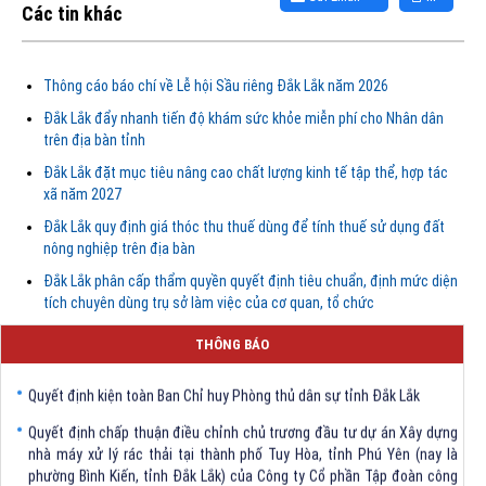
Các tin khác
Thông cáo báo chí về Lễ hội Sầu riêng Đắk Lắk năm 2026
Đắk Lắk đẩy nhanh tiến độ khám sức khỏe miễn phí cho Nhân dân
trên địa bàn tỉnh
Đắk Lắk đặt mục tiêu nâng cao chất lượng kinh tế tập thể, hợp tác
xã năm 2027
Đắk Lắk quy định giá thóc thu thuế dùng để tính thuế sử dụng đất
nông nghiệp trên địa bàn
Đắk Lắk phân cấp thẩm quyền quyết định tiêu chuẩn, định mức diện
Quyết định Về việc bãi bỏ một số văn bảng quy phạm pháp luật trong
tích chuyên dùng trụ sở làm việc của cơ quan, tổ chức
lĩnh vực khoa học và công nghệ do Ủy ban nhân dân tỉnh Đắk Lắk ban
hành trước khi sắp xếp đơn vị hành chính cấp tỉnh
THÔNG BÁO
Quyết định kiện toàn Ban Chỉ huy Phòng thủ dân sự tỉnh Đắk Lắk
Quyết định chấp thuận điều chỉnh chủ trương đầu tư dự án Xây dựng
nhà máy xử lý rác thải tại thành phố Tuy Hòa, tỉnh Phú Yên (nay là
phường Bình Kiến, tỉnh Đắk Lắk) của Công ty Cổ phần Tập đoàn công
nghệ T-Tech Việt Nam