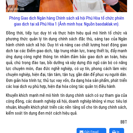
Phòng Giao dịch Ngân hàng Chính sách xã hội Phú Hòa tổ chức phiên
giao dịch tại xã Phú Hòa 1 (Ảnh minh họa: Nguồn baodaklak.vn).
Đồng thời, tiếp tục duy trì và thực hiện hiệu quả mô hình tổ chức và
phương thức quản lý tín dụng chính sách đặc thù, sáng tạo của Ngân
hành chính sách xã hội. Duy trì và nâng cao chất lượng hoạt động giao
dịch tại các Điểm giao dịch, tập trung nhân lực, trang thiết bị, đẩy mạnh
ứng dụng công nghệ thông tin nhằm đảm bảo giao dịch an toàn, hiệu
quả; chú trọng đào tạo, bồi dưỡng và xây dựng đội ngũ cán bộ có năng
lực chuyên môn, đạo đức nghề nghiệp, có uy tín, phong cách làm việc
chuyên nghiệp, hiện đại, tận tâm, tận tụy, gần dân để phục vụ người dân.
Đơn giản hóa trình tự, thủ tục vay vốn, đa dạng hóa sản phẩm, phát triển
các loại dịch vụ phù hợp, hiện đại hóa công tác quản trị điều hành.
Khuyến khích mạnh mẽ mô hình tín dụng chính sách có sự tham gia của
cộng đồng, các doanh nghiệp xã hội, doanh nghiệp không vì mục tiêu lợi
nhuận; khuyến khích phát triển các nền tảng số cho tín dụng chính sách,
kiểm soát tín dụng đen một cách hiệu quả.
BBT
Gửi Email
In