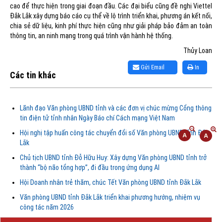
cao để thực hiện trong giai đoạn đầu. Các đại biểu cũng đề nghị Viettel
Đắk Lắk xây dựng báo cáo cụ thể về lộ trình triển khai, phương án kết nối,
chia sẻ dữ liệu, kinh phí thực hiện cũng như giải pháp bảo đảm an toàn
thông tin, an ninh mạng trong quá trình vận hành hệ thống.
Thủy Loan
Gửi Email
In
Các tin khác
Lãnh đạo Văn phòng UBND tỉnh và các đơn vị chúc mừng Cổng thông
tin điện tử tỉnh nhân Ngày Báo chí Cách mạng Việt Nam
Hội nghị tập huấn công tác chuyển đổi số Văn phòng UBND tỉnh Đắk
Lắk
Chủ tịch UBND tỉnh Đỗ Hữu Huy: Xây dựng Văn phòng UBND tỉnh trở
thành “bộ não tổng hợp”, đi đầu trong ứng dụng AI
Hội Doanh nhân trẻ thăm, chúc Tết Văn phòng UBND tỉnh Đắk Lắk
Văn phòng UBND tỉnh Đắk Lắk triển khai phương hướng, nhiệm vụ
công tác năm 2026
THÔNG BÁO Về việc đính chính tọa độ điểm góc tại Phụ lục kèm theo