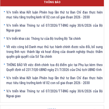
Quyết định số 2317/QĐ-UBND ngày 21/7/2026 của Chủ tịch UBND tỉnh
THÔNG BÁO
V/v triển khai Kết luận Phiên họp lần thứ tư Ban Chỉ đạo thực hiện
mục tiêu tăng trưởng kinh tế 02 con số giai đoạn 2026 - 2030
V/v triển khai Thông tư số 07/2026/TT-BNG ngày 30/6/2026 của Bộ
Ngoại giao
V/v triển khai các Thông tư của Bộ trưởng Bộ Tài chính
Về việc công bố Danh mục thủ tục hành chính được sửa đổi, bổ sung
trong lĩnh vực thành lập và hoạt động của doanh nghiệp thuộc thẩm
quyền giải quyết của Sở Tài chính
THÔNG BÁO Về việc đính chính tọa độ điểm góc tại Phụ lục kèm theo
Quyết định số 2317/QĐ-UBND ngày 21/7/2026 của Chủ tịch UBND tỉnh
V/v triển khai Kết luận Phiên họp lần thứ tư Ban Chỉ đạo thực hiện
mục tiêu tăng trưởng kinh tế 02 con số giai đoạn 2026 - 2030
V/v triển khai Thông tư số 07/2026/TT-BNG ngày 30/6/2026 của Bộ
Ngoại giao
V/v triển khai các Thông tư của Bộ trưởng Bộ Tài chính
Previous
Next
Về việc công bố Danh mục thủ tục hành chính được sửa đổi, bổ sung