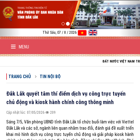
Previous
Nex
Thứ Sáu, 07 / 8 / 2026
MENU
ĐẤT NƯỚC VIỆT NAM TRƯỜNG TỒN; 
TRANG CHỦ
TIN NỘI BỘ
Đắk Lắk quyết tâm thí điểm dịch vụ công trực tuyến
chủ động và kiosk hành chính công thông minh
Cập nhật lúc: 07/05/2026
209
Sáng 7/5, Văn phòng UBND tỉnh Đắk Lắk tổ chức buổi làm việc với Viettel
Đắk Lắk và các sở, ngành liên quan nhằm trao đổi, đánh giá đề xuất triển
khai mô hình dịch vụ công trực tuyến chủ động và giải pháp kiosk hành