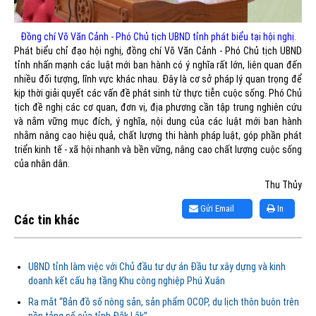
Đồng chí Võ Văn Cảnh - Phó Chủ tịch UBND tỉnh phát biểu tại hội nghị.
Phát biểu chỉ đạo hội nghị, đồng chí Võ Văn Cảnh - Phó Chủ tịch UBND
tỉnh nhấn mạnh các luật mới ban hành có ý nghĩa rất lớn, liên quan đến
nhiều đối tượng, lĩnh vực khác nhau. Đây là cơ sở pháp lý quan trọng để
kịp thời giải quyết các vấn đề phát sinh từ thực tiễn cuộc sống. Phó Chủ
tịch đề nghị các cơ quan, đơn vị, địa phương cần tập trung nghiên cứu
và nắm vững mục đích, ý nghĩa, nội dung của các luật mới ban hành
nhằm nâng cao hiệu quả, chất lượng thi hành pháp luật, góp phần phát
triển kinh tế - xã hội nhanh và bền vững, nâng cao chất lượng cuộc sống
của nhân dân.
Thu Thủy
Gửi Email
In
Các tin khác
UBND tỉnh làm việc với Chủ đầu tư dự án Đầu tư xây dựng và kinh
doanh kết cấu hạ tầng Khu công nghiệp Phú Xuân
Ra mắt “Bản đồ số nông sản, sản phẩm OCOP, du lịch thôn buôn trên
nền tảng số của tỉnh Đắk Lắk”