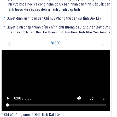
hành trước khi sắp xếp đơn vị hành chính cấp tỉnh
Quyết định kiện toàn Ban Chỉ huy Phòng thủ dân sự tỉnh Đắk Lắk
Quyết định chấp thuận điều chỉnh chủ trương đầu tư dự án Xây dựng
nhà máy xử lý rác thải tại thành phố Tuy Hòa, tỉnh Phú Yên (nay là
phường Bình Kiến, tỉnh Đắk Lắk) của Công ty Cổ phần Tập đoàn công
nghệ T-Tech Việt Nam
Previous
Next
VIDEO
Thông báo Về việc đính chính tọa độ điểm góc tại Phụ lục kèm theo
Quyết định số 2317/QĐ-UBND ngày 21/7/2026 của Chủ tịch UBND tỉnh
V/v triển khai Kết luận Phiên họp lần thứ tư Ban Chỉ đạo thực hiện
mục tiêu tăng trưởng kinh tế 02 con số giai đoạn 2026 - 2030
Chỉ cần 1 nụ cười - UBND Tỉnh Đắk Lắk