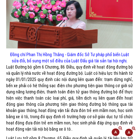
Đồng chí Phan Thị Hồng Thắng - Giám đốc Sở Tư pháp phổ biến Luật
sửa đổi, bổ sung một số điều của Luật Đấu giá tài sản tại hội nghị.
Luật Đường bộ gồm 6 Chương, 86 Điều, quy định về hoạt động đường bộ
và quản lý nhà nước về hoạt động đường bộ. Luật có hiệu lực thi hành từ
ngày 01/01/2025 quy định các nội dung liên quan đến: trạm dừng nghỉ,
bến xe phải có hệ thống sạc điện cho phương tiện giao thông cơ giới sử
dụng năng lượng điện; thanh toán điện tử giao thông đường bộ để thực
hiện việc thanh toán các loại phí, giá, tiền dịch vụ liên quan đến hoạt
động giao thông của phương tiện giao thông đường bộ thông qua tài
khoản giao thông; hoạt động vận tải đưa đón trẻ em mầm non, học sinh
bằng xe ô tô, trong đó quy định rõ trường hợp cơ sở giáo dục tự tổ chức
hoạt động đưa đón trẻ em mầm non, học sinh phải đáp ứng quy định về
hoạt động vận tải nội bộ bằng xe ô tô..
Luật Lưu trữ gồm 8 Chương, 65 Điều quy định về quản lý tài liệu lưu trữ