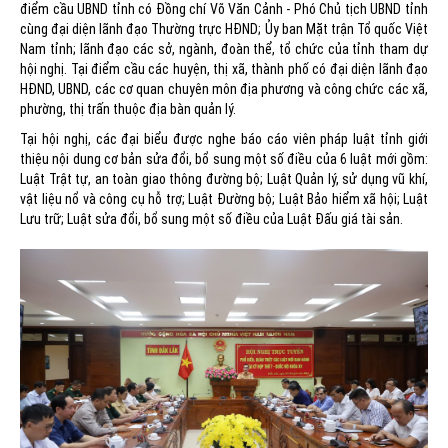
điểm cầu UBND tỉnh có Đồng chí Võ Văn Cảnh - Phó Chủ tịch UBND tỉnh
cùng đại diện lãnh đạo Thường trực HĐND; Ủy ban Mặt trận Tổ quốc Việt
Nam tỉnh; lãnh đạo các sở, ngành, đoàn thể, tổ chức của tỉnh tham dự
hội nghị. Tại điểm cầu các huyện, thị xã, thành phố có đại diện lãnh đạo
HĐND, UBND, các cơ quan chuyên môn địa phương và công chức các xã,
phường, thị trấn thuộc địa bàn quản lý.
Tại hội nghị, các đại biểu được nghe báo cáo viên pháp luật tỉnh giới
thiệu nội dung cơ bản sửa đổi, bổ sung một số điều của 6 luật mới gồm:
Luật Trật tự, an toàn giao thông đường bộ; Luật Quản lý, sử dụng vũ khí,
vật liệu nổ và công cụ hỗ trợ; Luật Đường bộ; Luật Bảo hiểm xã hội; Luật
Lưu trữ; Luật sửa đổi, bổ sung một số điều của Luật Đấu giá tài sản.