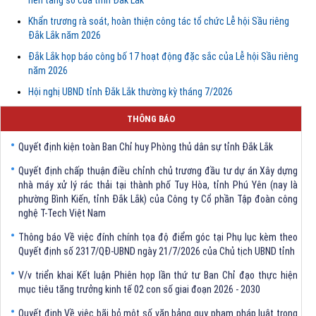
Khẩn trương rà soát, hoàn thiện công tác tổ chức Lễ hội Sầu riêng
Đắk Lắk năm 2026
Đắk Lắk họp báo công bố 17 hoạt động đặc sắc của Lễ hội Sầu riêng
năm 2026
Quyết định Về việc bãi bỏ một số văn bảng quy phạm pháp luật trong
lĩnh vực khoa học và công nghệ do Ủy ban nhân dân tỉnh Đắk Lắk ban
Hội nghị UBND tỉnh Đắk Lắk thường kỳ tháng 7/2026
hành trước khi sắp xếp đơn vị hành chính cấp tỉnh
THÔNG BÁO
Quyết định kiện toàn Ban Chỉ huy Phòng thủ dân sự tỉnh Đắk Lắk
Quyết định chấp thuận điều chỉnh chủ trương đầu tư dự án Xây dựng
nhà máy xử lý rác thải tại thành phố Tuy Hòa, tỉnh Phú Yên (nay là
phường Bình Kiến, tỉnh Đắk Lắk) của Công ty Cổ phần Tập đoàn công
nghệ T-Tech Việt Nam
Thông báo Về việc đính chính tọa độ điểm góc tại Phụ lục kèm theo
Quyết định số 2317/QĐ-UBND ngày 21/7/2026 của Chủ tịch UBND tỉnh
V/v triển khai Kết luận Phiên họp lần thứ tư Ban Chỉ đạo thực hiện
mục tiêu tăng trưởng kinh tế 02 con số giai đoạn 2026 - 2030
Quyết định Về việc bãi bỏ một số văn bảng quy phạm pháp luật trong
lĩnh vực khoa học và công nghệ do Ủy ban nhân dân tỉnh Đắk Lắk ban