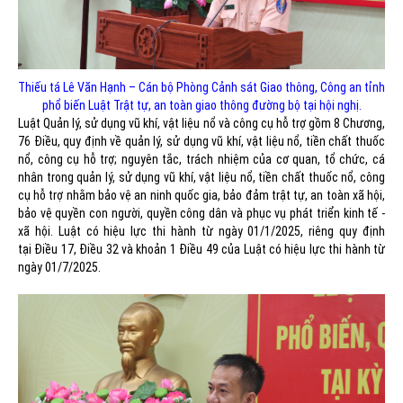
Thiếu tá Lê Văn Hạnh – Cán bộ Phòng Cảnh sát Giao thông, Công an tỉnh
phổ biến Luật Trật tự, an toàn giao thông đường bộ tại hội nghị.
Luật Quản lý, sử dụng vũ khí, vật liệu nổ và công cụ hỗ trợ gồm 8 Chương,
76 Điều, quy định về quản lý, sử dụng vũ khí, vật liệu nổ, tiền chất thuốc
nổ, công cụ hỗ trợ; nguyên tắc, trách nhiệm của cơ quan, tổ chức, cá
nhân trong quản lý, sử dụng vũ khí, vật liệu nổ, tiền chất thuốc nổ, công
cụ hỗ trợ nhằm bảo vệ an ninh quốc gia, bảo đảm trật tự, an toàn xã hội,
bảo vệ quyền con người, quyền công dân và phục vụ phát triển kinh tế -
xã hội. Luật có hiệu lực thi hành từ ngày 01/1/2025, riêng quy định
tại Điều 17, Điều 32 và khoản 1 Điều 49 của Luật có hiệu lực thi hành từ
ngày 01/7/2025.