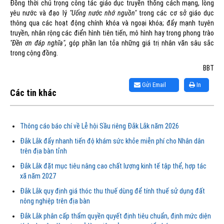
Đồng thời chú trọng công tác giáo dục truyền thống cách mạng, lòng
yêu nước và đạo lý
"Uống nước nhớ nguồn"
trong các cơ sở giáo dục
thông qua các hoạt động chính khóa và ngoại khóa; đẩy mạnh tuyên
truyền, nhân rộng các điển hình tiên tiến, mô hình hay trong phong trào
"Đền ơn đáp nghĩa",
góp phần lan tỏa những giá trị nhân văn sâu sắc
trong cộng đồng.
BBT
Gửi Email
In
Các tin khác
Thông cáo báo chí về Lễ hội Sầu riêng Đắk Lắk năm 2026
Đắk Lắk đẩy nhanh tiến độ khám sức khỏe miễn phí cho Nhân dân
trên địa bàn tỉnh
Đắk Lắk đặt mục tiêu nâng cao chất lượng kinh tế tập thể, hợp tác
xã năm 2027
Đắk Lắk quy định giá thóc thu thuế dùng để tính thuế sử dụng đất
nông nghiệp trên địa bàn
Đắk Lắk phân cấp thẩm quyền quyết định tiêu chuẩn, định mức diện