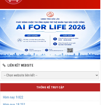
LIÊN KẾT WEBSITE
THỐNG KÊ TRUY CẬP
Hôm nay:
9.822
Hôm qua:
18.252