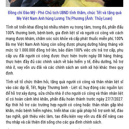
Đồng chí Đào Mỹ - Phó Chủ tịch UBND tỉnh thăm, chúc Tết và tặng quà
Mẹ Việt Nam Anh hùng Lương Thị Phương (Ảnh: Thủy Loan)
Tỉnh sẽ triển khai đồng bộ nhiều nhiệm vụ trọng tâm, trong đó, phấn đấu
100% thương binh, bệnh binh, gia đình liệt sĩ và người có công với cách
mạng được khám, chăm sóc sức khỏe và cấp phát thuốc miễn phí; 100%
Bà mẹ Việt Nam Anh hùng còn sống được phụng dưỡng hằng tháng với
mức từ 1.000.000 đồng trở lên; bảo đảm 100% việc chi trả trợ cấp, phụ
cấp ưu đãi người có công được thực hiện trước ngày 08 hàng tháng;
thực hiện đầy đủ các chính sách về bảo hiểm y tế, điều dưỡng, hỗ trợ
nhà ở, vay vốn ưu đãi và các chính sách an sinh xã hội khác theo quy
định.
Tỉnh sẽ tổ chức thăm hỏi, tặng quà người có công và thân nhân liệt sĩ
vào các dịp lễ, Tết, Ngày Thương binh - Liệt sĩ; huy động các nguồn lực
để hỗ trợ xây dựng, sửa chữa nhà ở cho người có công và thân nhân liệt
sĩ có hoàn cảnh khó khăn, phấn đấu hoàn thành trước ngày 27/7/2027.
Kịp thời hỗ trợ các trường hợp người có công hoặc thân nhân gặp khó
khăn, mắc bệnh hiểm nghèo; triển khai các giải pháp hỗ trợ sinh kế, đào
tạo nghề, giới thiệu việc làm, tạo điều kiện vay vốn ưu đãi để nâng cao
thu nhập và cải thiện đời sống cho các gia đình chính sách.