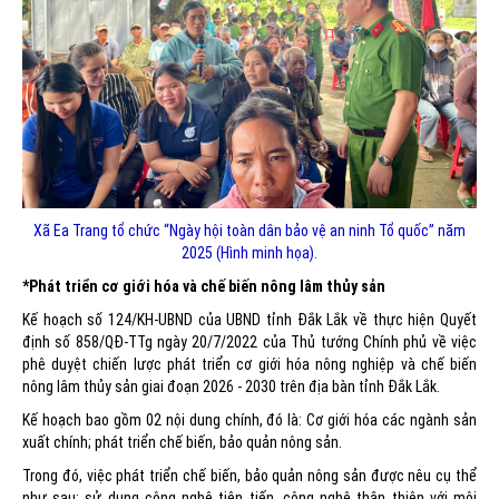
Xã Ea Trang tổ chức “Ngày hội toàn dân bảo vệ an ninh Tổ quốc” năm
2025 (Hình minh họa).
*Phát triển cơ giới hóa và chế biến nông lâm thủy sản
Kế hoạch số 124/KH-UBND của UBND tỉnh Đắk Lắk về thực hiện Quyết
định số 858/QĐ-TTg ngày 20/7/2022 của Thủ tướng Chính phủ về việc
phê duyệt chiến lược phát triển cơ giới hóa nông nghiệp và chế biến
nông lâm thủy sản giai đoạn 2026 - 2030 trên địa bàn tỉnh Đắk Lắk.
Kế hoạch bao gồm 02 nội dung chính, đó là: Cơ giới hóa các ngành sản
xuất chính; phát triển chế biến, bảo quản nông sản.
Trong đó, việc phát triển chế biến, bảo quản nông sản được nêu cụ thể
như sau: sử dụng công nghệ tiên tiến, công nghệ thân thiện với môi