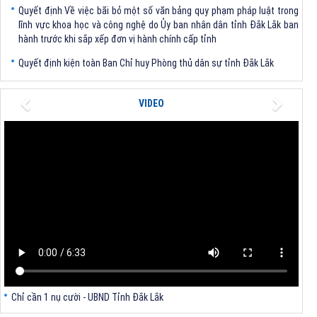
lĩnh vực khoa học và công nghệ do Ủy ban nhân dân tỉnh Đắk Lắk ban
hành trước khi sắp xếp đơn vị hành chính cấp tỉnh
Quyết định kiện toàn Ban Chỉ huy Phòng thủ dân sự tỉnh Đắk Lắk
Quyết định chấp thuận điều chỉnh chủ trương đầu tư dự án Xây dựng
nhà máy xử lý rác thải tại thành phố Tuy Hòa, tỉnh Phú Yên (nay là
Previous
Next
phường Bình Kiến, tỉnh Đắk Lắk) của Công ty Cổ phần Tập đoàn công
VIDEO
nghệ T-Tech Việt Nam
Thông báo Về việc đính chính tọa độ điểm góc tại Phụ lục kèm theo
Quyết định số 2317/QĐ-UBND ngày 21/7/2026 của Chủ tịch UBND tỉnh
V/v triển khai Kết luận Phiên họp lần thứ tư Ban Chỉ đạo thực hiện
mục tiêu tăng trưởng kinh tế 02 con số giai đoạn 2026 - 2030
Chỉ cần 1 nụ cười - UBND Tỉnh Đắk Lắk