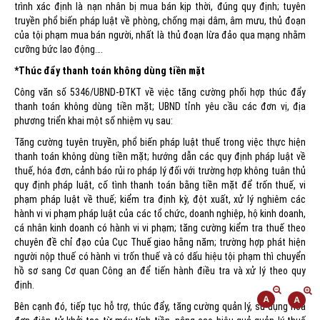
trình xác định là nạn nhân bị mua bán kịp thời, đúng quy định; tuyên
truyền phổ biến pháp luật về phòng, chống mại dâm, âm mưu, thủ đoạn
của tội phạm mua bán người, nhất là thủ đoạn lừa đảo qua mạng nhằm
cưỡng bức lao động….
*Thúc đẩy thanh toán không dùng tiền mặt
Công văn số 5346/UBND-ĐTKT về việc tăng cường phối hợp thúc đẩy
thanh toán không dùng tiền mặt; UBND tỉnh yêu cầu các đơn vị, địa
phương triển khai một số nhiệm vụ sau:
Tăng cường tuyên truyền, phổ biến pháp luật thuế trong việc thực hiện
thanh toán không dùng tiền mặt; hướng dẫn các quy định pháp luật về
thuế, hóa đơn, cảnh báo rủi ro pháp lý đối với trường hợp không tuân thủ
quy định pháp luật, cố tình thanh toán bằng tiền mặt để trốn thuế, vi
phạm pháp luật về thuế; kiểm tra định kỳ, đột xuất, xử lý nghiêm các
hành vi vi phạm pháp luật của các tổ chức, doanh nghiệp, hộ kinh doanh,
cá nhân kinh doanh có hành vi vi phạm; tăng cường kiểm tra thuế theo
chuyên đề chỉ đạo của Cục Thuế giao hằng năm; trường hợp phát hiện
người nộp thuế có hành vi trốn thuế và có dấu hiệu tội phạm thì chuyển
hồ sơ sang Cơ quan Công an để tiến hành điều tra và xử lý theo quy
định.
Bên cạnh đó, tiếp tục hỗ trợ, thúc đẩy, tăng cường quản lý, sử dụng hóa