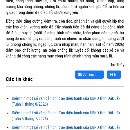
điều, công trình thủy lợi, sửa chữa những hư hỏng, xuống cấp, tăng
cường khả năng phòng, chống lũ, bão; bố trí nguồn kinh phí để ưu tiên xử
lý các trọng điểm đê điều, hồ chứa xung yếu.
Đồng thời, tăng cường kiểm tra, đôn đốc, phát hiện và giải quyết kịp thời
các khó khăn, vướng mắc để đẩy nhanh tiến độ thi công các công trình
đê điều, thủy lợi (nhất là công trình sửa chữa, khắc phục các sự cố, hư
hỏng do mưa lũ gây ra; công trình có nhiệm vụ chặn dòng, thi công vượt
lũ, phòng chống lũ, ngập lụt, xâm nhập mặn, hạn hán, sạt lở năm 2026)
đảm bảo chất lượng, an toàn chống lũ; tuyệt đối không cắt xẻ đê và
không thi công các hạng mục công trình chính trong mùa mưa, lũ.
Thu Thủy
Gửi Email
In
Các tin khác
Điểm tin một số văn bản chỉ đạo điều hành của UBND tỉnh Đắk Lắk
(Tuần 1 tháng 8/2026)
Điểm tin một số văn bản chỉ đạo điều hành của UBND tỉnh Đắk Lắk
(Tuần 5 tháng 7/2026)
Điểm tin một số văn bản chỉ đạo điều hành của UBND tỉnh Đắk Lắk