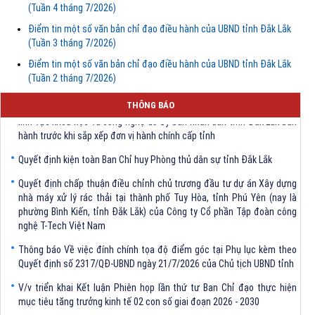
(Tuần 4 tháng 7/2026)
Điểm tin một số văn bản chỉ đạo điều hành của UBND tỉnh Đắk Lắk
(Tuần 3 tháng 7/2026)
Điểm tin một số văn bản chỉ đạo điều hành của UBND tỉnh Đắk Lắk
(Tuần 2 tháng 7/2026)
Quyết định Về việc bãi bỏ một số văn bảng quy phạm pháp luật trong
THÔNG BÁO
lĩnh vực khoa học và công nghệ do Ủy ban nhân dân tỉnh Đắk Lắk ban
hành trước khi sắp xếp đơn vị hành chính cấp tỉnh
Quyết định kiện toàn Ban Chỉ huy Phòng thủ dân sự tỉnh Đắk Lắk
Quyết định chấp thuận điều chỉnh chủ trương đầu tư dự án Xây dựng
nhà máy xử lý rác thải tại thành phố Tuy Hòa, tỉnh Phú Yên (nay là
phường Bình Kiến, tỉnh Đắk Lắk) của Công ty Cổ phần Tập đoàn công
nghệ T-Tech Việt Nam
Thông báo Về việc đính chính tọa độ điểm góc tại Phụ lục kèm theo
Quyết định số 2317/QĐ-UBND ngày 21/7/2026 của Chủ tịch UBND tỉnh
V/v triển khai Kết luận Phiên họp lần thứ tư Ban Chỉ đạo thực hiện
mục tiêu tăng trưởng kinh tế 02 con số giai đoạn 2026 - 2030
Quyết định Về việc bãi bỏ một số văn bảng quy phạm pháp luật trong