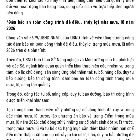
đơn điện tử khởi tạo từ máy tính tiền, nâng cao hiệu quả quản lý thuế
đối với hoạt động bán hàng hóa, cung cấp dịch vụ trực tiếp đến người
tiêu dùng…
*Đảm bảo an toàn công trình đê điều, thủy lợi mùa mưa, lũ năm
2026
Công văn số 5679/UBND-NNMT của UBND tỉnh về việc tăng cường công
tác đảm bảo an toàn công trình đê điều, thủy lợi trong mùa mưa, lũ năm
2026 trên địa bàn tỉnh;
Theo đó, UBND tỉnh Giao Sở Nông nghiệp và Môi trường chủ trì, phối hợp
với các Sở, ngành liên quan quan triển khai thực hiện các nhiệm vụ trọng
tâm, đó là: chủ động, sẵn sàng ứng phó thiên tai; tu bổ, nâng cấp, duy tu
bảo dưỡng, bảo trì công trình; đảm bảo an toàn công trình trong mùa
mưa, lũ; công tác quản lý.
Trong đó, công tác tu bổ, nâng cấp, duy tu bảo dưỡng, bảo trì công trình
được triển khai như sau:
Tập trung hoàn thành việc xử lý những sự cố công trình đã xảy ra trong
các mùa mưa, lũ trước; lập phương án bảo vệ trọng điểm trong mùa
mưa, lũ năm 2026; chủ động xử lý những sự cố phát sinh đột xuất trước,
trong mùa mưa, lũ và tu bổ các hạng mục cần thiết khác nhằm hạn chế
đến mức thấp nhất các sự cố xảy ra khi có lũ, bão; duy tu bảo dưỡng đê