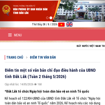
Previous
Nex
Thứ Bảy, 08 / 8 / 2026
MENU
ĐẤT NƯỚC VIỆT NAM TRƯỜNG TỒN; 
TRANG CHỦ
ĐIỂM TIN VĂN BẢN
Điểm tin một số văn bản chỉ đạo điều hành của UBND
tỉnh Đắk Lắk (Tuần 2 tháng 5/2026)
Cập nhật lúc: 14/05/2026
168
*Đắk Lắk tổ chức Ngày hội toàn dân bảo vệ an ninh Tổ quốc
Kế hoạch số 122/KH-UBND của UBND tỉnh Đắk Lắk về Tổ chức "Ngày hội
toàn dân bảo vệ an ninh Tổ quốc" năm 2026; Kế hoạch nêu các nội dung