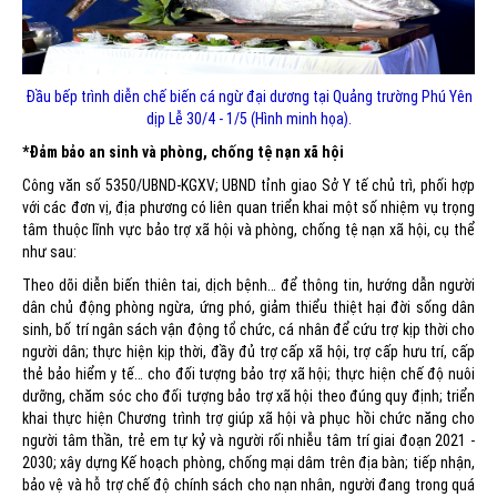
Đầu bếp trình diễn chế biến cá ngừ đại dương tại Quảng trường Phú Yên
dịp Lễ 30/4 - 1/5 (Hình minh họa).
*Đảm bảo an sinh và phòng, chống tệ nạn xã hội
Công văn số 5350/UBND-KGXV; UBND tỉnh giao Sở Y tế chủ trì, phối hợp
với các đơn vị, địa phương có liên quan triển khai một số nhiệm vụ trọng
tâm thuộc lĩnh vực bảo trợ xã hội và phòng, chống tệ nạn xã hội, cụ thể
như sau:
Theo dõi diễn biến thiên tai, dịch bệnh… để thông tin, hướng dẫn người
dân chủ động phòng ngừa, ứng phó, giảm thiểu thiệt hại đời sống dân
sinh, bố trí ngân sách vận động tổ chức, cá nhân để cứu trợ kịp thời cho
người dân; thực hiện kịp thời, đầy đủ trợ cấp xã hội, trợ cấp hưu trí, cấp
thẻ bảo hiểm y tế… cho đối tượng bảo trợ xã hội; thực hiện chế độ nuôi
dưỡng, chăm sóc cho đối tượng bảo trợ xã hội theo đúng quy định; triển
khai thực hiện Chương trình trợ giúp xã hội và phục hồi chức năng cho
người tâm thần, trẻ em tự kỷ và người rối nhiễu tâm trí giai đoạn 2021 -
2030; xây dựng Kế hoạch phòng, chống mại dâm trên địa bàn; tiếp nhận,
bảo vệ và hỗ trợ chế độ chính sách cho nạn nhân, người đang trong quá