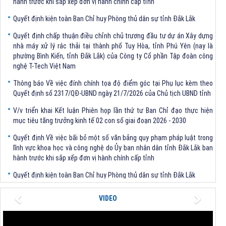
Quyết định kiện toàn Ban Chỉ huy Phòng thủ dân sự tỉnh Đắk Lắk
Quyết định chấp thuận điều chỉnh chủ trương đầu tư dự án Xây dựng
nhà máy xử lý rác thải tại thành phố Tuy Hòa, tỉnh Phú Yên (nay là
phường Bình Kiến, tỉnh Đắk Lắk) của Công ty Cổ phần Tập đoàn công
nghệ T-Tech Việt Nam
Thông báo Về việc đính chính tọa độ điểm góc tại Phụ lục kèm theo
Quyết định số 2317/QĐ-UBND ngày 21/7/2026 của Chủ tịch UBND tỉnh
V/v triển khai Kết luận Phiên họp lần thứ tư Ban Chỉ đạo thực hiện
mục tiêu tăng trưởng kinh tế 02 con số giai đoạn 2026 - 2030
Quyết định Về việc bãi bỏ một số văn bảng quy phạm pháp luật trong
lĩnh vực khoa học và công nghệ do Ủy ban nhân dân tỉnh Đắk Lắk ban
hành trước khi sắp xếp đơn vị hành chính cấp tỉnh
Quyết định kiện toàn Ban Chỉ huy Phòng thủ dân sự tỉnh Đắk Lắk
Quyết định chấp thuận điều chỉnh chủ trương đầu tư dự án Xây dựng
nhà máy xử lý rác thải tại thành phố Tuy Hòa, tỉnh Phú Yên (nay là
Previous
Next
VIDEO
phường Bình Kiến, tỉnh Đắk Lắk) của Công ty Cổ phần Tập đoàn công
nghệ T-Tech Việt Nam