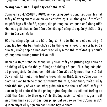
*Nâng cao hiệu quả quản lý chất thải y tế
Công văn số 4772/UBND-KGVX về việc tăng cường công tác quản lý chất
thải y tế trong phạm vi khuôn viên cơ sở y tế; UBND tỉnh giao Sở Y tế chủ
trì, phối hợp với các Sở, ngành, địa phương có liên quan chủ động triển
khai các giải pháp nhằm đảm bảo hiệu quả công tác quản lý chất thải y
tế trên địa bàn, đó là:
Đầu tư, nâng cấp, cải tạo hệ thống xử lý nước thải cho các cơ sở y tế
công lập trên địa bàn tỉnh chưa có hệ thống xử lý nước thải y tế hoặc đã
quá tải, xuống cấp để bảo đảm việc xử lý nước thải y tế đạt Quy chuẩn
kỹ thuật môi trường trước khi xả thải;
Đánh giá thực trạng hệ thống xử lý nước thải y tế (trường hợp chưa có
hệ thống xử lý nước thải y tế hoặc hệ thống đã quá tải, xuống cấp phải
có phương án khắc phục sớm để bảo đảm việc xử lý nước thải y tế đạt
Quy chuẩn kỹ thuật môi trường trước khi xả thải); tăng cường quản lý,
giám sát vận hành hệ thống xử lý nước thải y tế, công trình/thiết bị xử lý
chất thải rắn y tế và quan trắc; giám sát nước thải y tế, chất thải y tế
sau xử lý; tổ chức diễn tập phòng ngừa, ứng phó sự cố môi trường do
chất thải đảm bảo theo quy định; thường xuyên tự kiểm tra, giám sát
việc thực hiện các quy định của pháp luật về bảo vệ môi trường tại đơn
vị, kiên quyết xử lý nghiêm các trường hợp vi phạm…