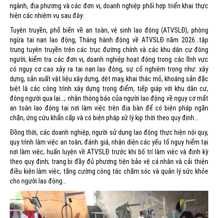
ngành, địa phương và các đơn vị, doanh nghiệp phối hợp triển khai thực
hiện các nhiệm vụ sau đây:
Tuyên truyền, phổ biến về an toàn, vệ sinh lao động (ATVSLĐ), phòng
ngừa tai nạn lao động, Tháng hành động về ATVSLĐ năm 2026…tập
trung tuyên truyền trên các trục đường chính và các khu dân cư đông
người; kiểm tra các đơn vị, doanh nghiệp hoạt động trong các lĩnh vực
có nguy cơ cao xảy ra tai nạn lao động, sự cố nghiêm trọng như: xây
dựng, sản xuất vật liệu xây dựng, dệt may, khai thác mỏ, khoáng sản đặc
biệt là các công trình xây dựng trọng điểm, tiếp giáp với khu dân cư,
đông người qua lại…; nhận thông báo của người lao động về nguy cơ mất
an toàn lao động tại nơi làm việc trên địa bàn để có biện pháp ngăn
chặn, ứng cứu khẩn cấp và có biện pháp xử lý kịp thời theo quy định…
Đồng thời, các doanh nghiệp, người sử dụng lao động thực hiện nội quy,
quy trình làm việc an toàn; đánh giá, nhận diện các yếu tố nguy hiểm tại
nơi làm việc; huấn luyện về ATVSLĐ trước khi bố trí làm việc và định kỳ
theo quy định; trang bị đầy đủ phương tiện bảo vệ cá nhân và cải thiện
điều kiện làm việc, tăng cường công tác chăm sóc và quản lý sức khỏe
cho người lao động…