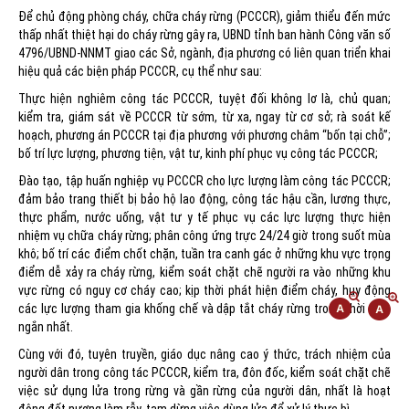
Để chủ động phòng cháy, chữa cháy rừng (PCCCR), giảm thiểu đến mức
thấp nhất thiệt hại do cháy rừng gây ra, UBND tỉnh ban hành Công văn số
4796/UBND-NNMT giao các Sở, ngành, địa phương có liên quan triển khai
hiệu quả các biện pháp PCCCR, cụ thể như sau:
Thực hiện nghiêm công tác PCCCR, tuyệt đối không lơ là, chủ quan;
kiểm tra, giám sát về PCCCR từ sớm, từ xa, ngay từ cơ sở; rà soát kế
hoạch, phương án PCCCR tại địa phương với phương châm “bốn tại chỗ”;
bố trí lực lượng, phương tiện, vật tư, kinh phí phục vụ công tác PCCCR;
Đào tạo, tập huấn nghiệp vụ PCCCR cho lực lượng làm công tác PCCCR;
đảm bảo trang thiết bị bảo hộ lao động, công tác hậu cần, lương thực,
thực phẩm, nước uống, vật tư y tế phục vụ các lực lượng thực hiện
nhiệm vụ chữa cháy rừng; phân công ứng trực 24/24 giờ trong suốt mùa
khô; bố trí các điểm chốt chặn, tuần tra canh gác ở những khu vực trọng
điểm dễ xảy ra cháy rừng, kiểm soát chặt chẽ người ra vào những khu
vực rừng có nguy cơ cháy cao; kịp thời phát hiện điểm cháy, huy động
các lực lượng tham gia khống chế và dập tắt cháy rừng trong thời gian
ngắn nhất.
Cùng với đó, tuyên truyền, giáo dục nâng cao ý thức, trách nhiệm của
người dân trong công tác PCCCR, kiểm tra, đôn đốc, kiểm soát chặt chẽ
việc sử dụng lửa trong rừng và gần rừng của người dân, nhất là hoạt
động đốt nương làm rẫy, tạm dừng việc dùng lửa để xử lý thực bì…