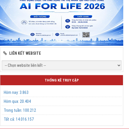
LIÊN KẾT WEBSITE
THỐNG KÊ TRUY CẬP
Hôm nay:
3.863
Hôm qua:
20.404
Trong tuần:
100.212
Tất cả:
14.016.157