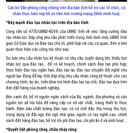
Cán bộ Văn phòng công chứng trên địa bàn tỉnh hỗ trợ các tổ chức, cá
nhân thực hiện nộp hồ sơ trên môi trường mạng (Hình minh họa).
*Đẩy mạnh đào tạo nhân lực trên địa bàn tỉnh
Công văn số 4775/UBND-KGVX của UBND tỉnh về việc tăng cường đào
tạo nhân lực đáp ứng yêu cầu phát triển trong tình hình mới; UBND tỉnh
giao Sở Giáo dục và Đào tạo chủ trì, phối hợp với các cơ quan, đơn vị liên
quan thực hiện các công tác như sau:
Dự báo nhu cầu nhân lực kỹ thuật có nhu cầu tuyển dụng lớn, thiếu hụt
nhân lực qua đào tạo… để có kế hoạch, chính sách đào tạo phù hợp;
thực hiện đào tạo ngắn hạn, đào tạo lại, đào tạo chuyển đổi nghề cho
người lao động để kịp thời đáp ứng nhu cầu nhân công kỹ thuật cho các
chương trình, dự án; triển khai mô hình đào tạo tại chỗ, đào tạo dựa trên
đơn đặt hàng của doanh nghiệp;
Bên cạnh đó, bố trí nguồn ngân sách của Bộ, ngành, địa phương và các
nguồn lực xã hội hóa để nâng cấp cơ sở vật chất, trang thiết bị thực
hành, đảm bảo chất lượng đào tạo; có cơ chế đặc thù trong thu hút,
trọng dụng và đãi ngộ đội ngũ nhà giáo, người có tay nghề cao; chính
sách đặt hàng đào tạo, hỗ trợ chi phí đào tạo, chi phí ăn ở và sinh hoạt…
*Quyết liệt phòng cháy, chữa cháy rừng