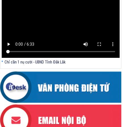
Thông báo Về việc đính chính tọa độ điểm góc tại Phụ lục kèm theo
Quyết định số 2317/QĐ-UBND ngày 21/7/2026 của Chủ tịch UBND tỉnh
V/v triển khai Kết luận Phiên họp lần thứ tư Ban Chỉ đạo thực hiện
mục tiêu tăng trưởng kinh tế 02 con số giai đoạn 2026 - 2030
Chỉ cần 1 nụ cười - UBND Tỉnh Đắk Lắk