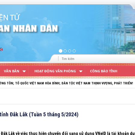
VĂN BẢN
HOẠT ĐỘNG VĂN PHÒNG
CÔNG BÁO TỈNH
VIỆT NAM HÒA BÌNH; DÂN TỘC VIỆT NAM THỊNH VƯỢNG, PHÁT TRIỂN!
tỉnh Đắk Lắk (Tuần 5 tháng 5/2024)
k Lắk về việc thực hiện chuyển đổi sang sử dụng VNeID là tài khoản du