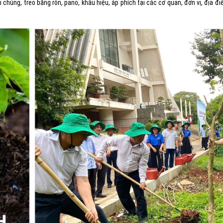
ại chúng, treo băng rôn, pano, khẩu hiệu, áp phích tại các cơ quan, đơn vị, địa 