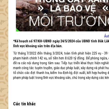
Ảnh
*Kế hoạch số 97/KH-UBND ngày 24/5/2024 của UBND tỉnh Đắk Lắk 
lĩnh vực khoáng sản trên địa bàn.
Từ tháng 7/2022 đến tháng 3/2024, toàn tỉnh phát hiện 225 vụ - 39 t
phạm hành chính 142 vụ, số tiền hơn 8.620 tỷ đồng. Để phòng ngừa, đ
đề ra các nội dung trọng tâm sau: Tiếp tục triển khai thực hiện nghi
mạnh công tác tuyên truyền, giáo dục pháp luật, xây dựng và phát hu
tổ chức các đợt thanh tra, kiểm tra định kỳ, đột xuất, kết hợp hướng d
phạm pháp luật trong lĩnh vực khoáng sản, chú trọng xây dựng các kê
Các tin khác