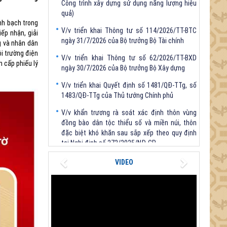
V/v triển khai Thông tư số 114/2026/TT-BTC
nh bạch trong
ngày 31/7/2026 của Bộ trưởng Bộ Tài chính
ếp nhận, giải
V/v triển khai Thông tư số 62/2026/TT-BXD
g và nhân dân
ngày 30/7/2026 của Bộ trưởng Bộ Xây dựng
ôi trường điện
 cấp phiếu lý
V/v triển khai Quyết định số 1481/QĐ-TTg, số
1483/QĐ-TTg của Thủ tướng Chính phủ
V/v khẩn trương rà soát xác định thôn vùng
đồng bào dân tộc thiểu số và miền núi, thôn
đặc biệt khó khăn sau sắp xếp theo quy định
tại Nghị định số 272/2025/NĐ-CP
V/v triển khai Thông tư số 61/2026/TT-BXD
ngày 30/7/2026 ủa Bộ Xây dựng (Quy chuẩn kỹ
Previous
Next
VIDEO
thuật quốc gia về Công trình dân dụng - Phần 3:
Công trình xây dựng sử dụng năng lượng hiệu
quả)
V/v triển khai Thông tư số 114/2026/TT-BTC
ngày 31/7/2026 của Bộ trưởng Bộ Tài chính