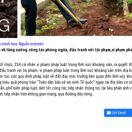
 minh họa: Nguồn internet
về tăng cường công tác phòng ngừa, đấu tranh với tội phạm,vi phạm phá
ổ chức, 234 cá nhân vi phạm pháp luật trong lĩnh vực khoáng sản, ra quyết đị
ấu tranh với tội phạm, vi phạm pháp luật trong lĩnh vực khoáng sản trên địa b
êm túc các quy định pháp luật về đất đai, môi trường liên quan đến lĩnh vực k
y hiệu quả phong trào “Toàn dân bảo vệ an ninh Tổ quốc” ngay tại địa bàn cơ s
ẫn, phổ biến pháp luật; làm tốt công tác tiếp nhận thông tin, tài liệu phản ánh v
nh tiếp nhận trên không gian mạng, qua đường dây nóng...
Gửi Email