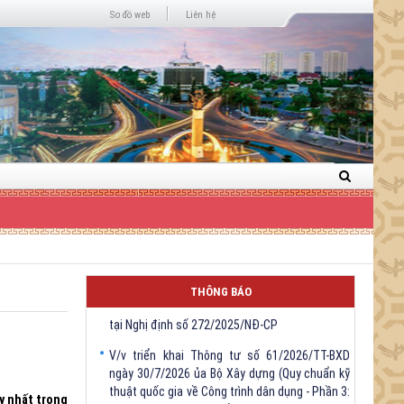
Next
Sơ đồ web
Liên hệ
THÔNG BÁO
V/v triển khai Thông tư số 61/2026/TT-BXD
ngày 30/7/2026 ủa Bộ Xây dựng (Quy chuẩn kỹ
thuật quốc gia về Công trình dân dụng - Phần 3:
Công trình xây dựng sử dụng năng lượng hiệu
quả)
y nhất trong