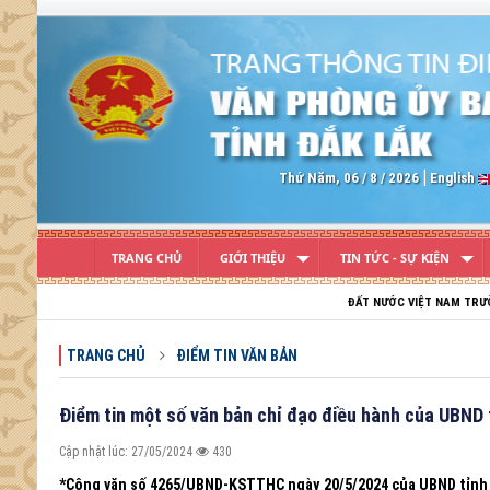
Previous
Thứ Năm, 06 / 8 / 2026
English
TRANG CHỦ
GIỚI THIỆU
TIN TỨC - SỰ KIỆN
ĐẤT NƯỚC VIỆT NAM TRƯỜNG TỒN; TỔ QUỐC 
TRANG CHỦ
ĐIỂM TIN VĂN BẢN
Điểm tin một số văn bản chỉ đạo điều hành của UBND 
Cập nhật lúc: 27/05/2024
430
*Công văn số 4265/UBND-KSTTHC ngày 20/5/2024 của UBND tỉnh Đắ