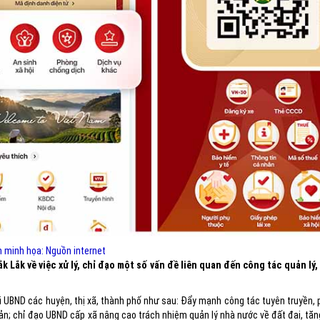
 minh họa: Nguồn internet
ắk về việc xử lý, chỉ đạo một số vấn đề liên quan đến công tác quản lý,
ới UBND các huyện, thị xã, thành phố như sau: Đẩy mạnh công tác tuyên truyền, 
g sản; chỉ đạo UBND cấp xã nâng cao trách nhiệm quản lý nhà nước về đất đai, t