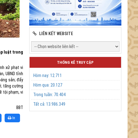
LIÊN KẾT WEBSITE
p luật trong
THỐNG KÊ TRUY CẬP
nh xử phạt vi
àn, UBND tỉnh
Hôm nay:
12.711
hoáng sản; đẩy
Hôm qua:
20.127
ở; tăng cường
ề tội phạm, vi
Trong tuần:
70.404
Tất cả:
13.986.349
BBT
In