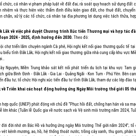
ới tổ chức, cá nhân vi phạm pháp luật về đất đai; rà soát quy hoạch sử dụng đất
h nhiệm và thực hiện việc thẩm định điều kiện giao đất, cho thuê đất, chuyể
ăn chặn, xử lý các tổ chức, cá nhân tại địa phương lợi dụng việc tách thửa, hợ
Lắk về việc phê duyệt Chương trình Xúc tiến Thương mại và hợp tác đầu
 đoạn 2024 - 2025, định hướng đến 2030.
Theo đó:
 chợ triển lãm chuyên ngành Cà phê, Hội nghị kết nối giao thương quốc tế tại 
iểu tỉnh Đắk Lắk; Hội nghị kết nối giao thương giữa nhà cung cấp khu vực Miề
ại…
ây Nguyên, Miền Trung khảo sát kết nối phát triển du lịch tại khu vực Tam gi
ịch giữa Bình Định - Đắk Lắk - Gia Lai - Quảng Ngãi - Kon Tum - Phú Yên. Bên c
ến đầu tư; tổ chức Hội nghị xúc tiến đầu tư tỉnh Đắk Lắk; tham dự các lớp đào tạ
 về Triển khai các hoạt động hưởng ứng Ngày Môi trường thế giới 05 th
n hợp quốc (UNEP) phát động với chủ đề “Phục hồi đất, chống hạn hán và sa mạc
lễ lớn khác (Tuần lễ Quốc gia về nước sạch và Vệ sinh môi trường năm 2024, Tuầ
đời đời nhớ ơn Bác Hồ và hưởng ứng ngày Môi trường Thế giới năm 2024”; tổ 
 vét kênh mương, ao, hồ, hệ thống thoát nước; trồng cây xanh, thu gom, phân lo