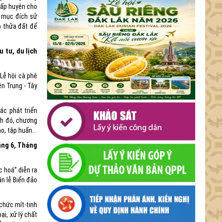
 cấp huyện cho
n mục đích sử
p thửa đất để
 tư, du lịch
Lễ hội cà phê
n Trung - Tây
ác phát triển
ạnh đó, chương
o, tập huấn...
áng 6, Tháng
 hoá” diễn ra
n lễ Biển đảo
chức mít-tinh
ại, xử lý chất