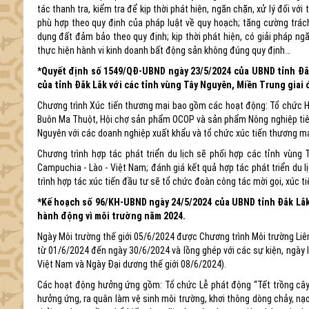
tác thanh tra, kiểm tra để kịp thời phát hiện, ngăn chặn, xử lý đối v
phù hợp theo quy định của pháp luật về quy hoạch; tăng cường trác
dụng đất đảm bảo theo quy định; kịp thời phát hiện, có giải pháp ng
thực hiện hành vi kinh doanh bất động sản không đúng quy định…
*Quyết định số 1549/QĐ-UBND ngày 23/5/2024 của UBND tỉnh Đắk 
của tỉnh Đắk Lắk với các tỉnh vùng Tây Nguyên, Miền Trung giai
Chương trình Xúc tiến thương mại bao gồm các hoạt động: Tổ chức Hội
Buôn Ma Thuột, Hội chợ sản phẩm OCOP và sản phẩm Nông nghiệp tiêu b
Nguyên với các doanh nghiệp xuất khẩu và tổ chức xúc tiến thương m
Chương trình hợp tác phát triển du lịch sẽ phối hợp các tỉnh vùng T
Campuchia - Lào - Việt Nam; đánh giá kết quả hợp tác phát triển du l
trình hợp tác xúc tiến đầu tư sẽ tổ chức đoàn công tác mời gọi, xúc ti
*Kế hoạch số 96/KH-UBND ngày 24/5/2024 của UBND tỉnh Đắk Lắk
hành động vì môi trường năm 2024.
Ngày Môi trường thế giới 05/6/2024 được Chương trình Môi trường Liê
từ 01/6/2024 đến ngày 30/6/2024 và lồng ghép với các sự kiện, ngày 
Việt Nam và Ngày Đại dương thế giới 08/6/2024).
Các hoạt động hưởng ứng gồm: Tổ chức Lễ phát động “Tết trồng cây 
hưởng ứng, ra quân làm vệ sinh môi trường, khơi thông dòng chảy, nạo