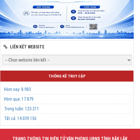
LIÊN KẾT WEBSITE
THỐNG KÊ TRUY CẬP
Hôm nay:
8.983
Hôm qua:
17.879
Trong tuần:
123.211
Tất cả:
14.039.156
TRANG THÔNG TIN ĐIỆN TỬ VĂN PHÒNG UBND TỈNH ĐẮK LẮK