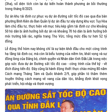
(3ha), số diện tích còn lại dự kiến hoàn thành phương án bồi thường
trong tháng 8/2025.
Dự án khu tái định cư phục vụ dự án đường sắt tốc độ cao qua địa bàn
phường Bình Kiên do Ban Quản lý dự án đầu tư xây dựng khu vực Tuy Hòa
làm chủ đầu tư, thực hiện với mục tiêu kép gồm tái định cư cho khoảng
50 hộ dân bị ảnh hưởng bởi dự án và khoảng 70 hộ dân bị ảnh hưởng bởi
môi trường bãi rác, nghĩa trang Thọ Vức; tổng mức đầu tư hơn 52 tỷ
đồng.
Lễ động thổ hôm nay không chỉ là sự kiện khởi đầu cho một công trình
hạ tầng tái định cư, mà còn là biểu tượng của niềm tin, khát vọng và sự
đồng lòng của Đảng bộ, chính quyền và Nhân dân tỉnh Đắk Lắk trong việc
góp sức đưa dự án Đường sắt tốc độ cao - công trình của thế kỷ - về
đích đúng tiến độ. Đây cũng là hành động thiết thực chào mừng 80 năm
Cách mạng Tháng Tám và Quốc khánh 2/9, góp phần tô thắm thêm
truyền thống cách mạng vẻ vang của dân tộc, khẳng định khát vọng
phát triển, hội nhập và thịnh vượng.