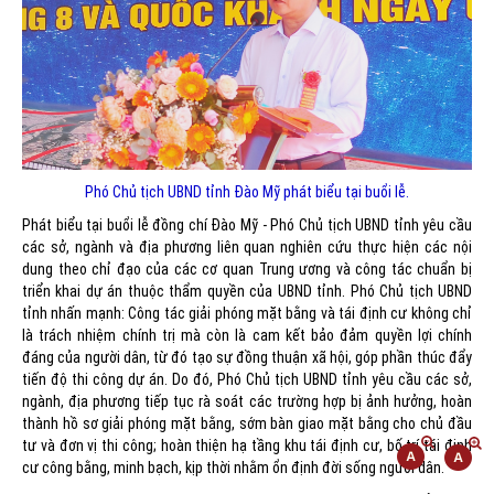
Phó Chủ tịch UBND tỉnh Đào Mỹ phát biểu tại buổi lễ.
Phát biểu tại buổi lễ đồng chí Đào Mỹ - Phó Chủ tịch UBND tỉnh yêu cầu
các sở, ngành và địa phương liên quan nghiên cứu thực hiện các nội
dung theo chỉ đạo của các cơ quan Trung ương và công tác chuẩn bị
triển khai dự án thuộc thẩm quyền của UBND tỉnh. Phó Chủ tịch UBND
tỉnh nhấn mạnh: Công tác giải phóng mặt bằng và tái định cư không chỉ
là trách nhiệm chính trị mà còn là cam kết bảo đảm quyền lợi chính
đáng của người dân, từ đó tạo sự đồng thuận xã hội, góp phần thúc đẩy
tiến độ thi công dự án. Do đó, Phó Chủ tịch UBND tỉnh yêu cầu các sở,
ngành, địa phương tiếp tục rà soát các trường hợp bị ảnh hưởng, hoàn
thành hồ sơ giải phóng mặt bằng, sớm bàn giao mặt bằng cho chủ đầu
tư và đơn vị thi công; hoàn thiện hạ tầng khu tái định cư, bố trí tái định
cư công bằng, minh bạch, kịp thời nhằm ổn định đời sống người dân.