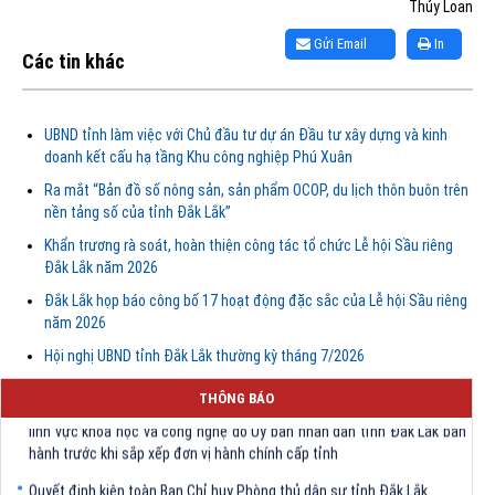
Thủy Loan
Gửi Email
In
Các tin khác
UBND tỉnh làm việc với Chủ đầu tư dự án Đầu tư xây dựng và kinh
doanh kết cấu hạ tầng Khu công nghiệp Phú Xuân
Ra mắt “Bản đồ số nông sản, sản phẩm OCOP, du lịch thôn buôn trên
nền tảng số của tỉnh Đắk Lắk”
Khẩn trương rà soát, hoàn thiện công tác tổ chức Lễ hội Sầu riêng
Đắk Lắk năm 2026
Đắk Lắk họp báo công bố 17 hoạt động đặc sắc của Lễ hội Sầu riêng
năm 2026
Hội nghị UBND tỉnh Đắk Lắk thường kỳ tháng 7/2026
Quyết định Về việc bãi bỏ một số văn bảng quy phạm pháp luật trong
THÔNG BÁO
lĩnh vực khoa học và công nghệ do Ủy ban nhân dân tỉnh Đắk Lắk ban
hành trước khi sắp xếp đơn vị hành chính cấp tỉnh
Quyết định kiện toàn Ban Chỉ huy Phòng thủ dân sự tỉnh Đắk Lắk