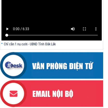
V/v triển khai Kết luận Phiên họp lần thứ tư Ban Chỉ đạo thực hiện
mục tiêu tăng trưởng kinh tế 02 con số giai đoạn 2026 - 2030
Chỉ cần 1 nụ cười - UBND Tỉnh Đắk Lắk