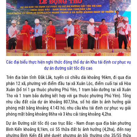
Các đại biểu thực hiện nghi thức động thổ dự án Khu tái định cư phục vụ
dự án đường sắt tốc độ cao.
Trên địa bàn tỉnh Đắk Lắk, tuyến có chiều dài khoảng 96km, đi qua địa
phận 12 xã, phường với điểm đầu tại xã Xuân Lộc, điểm cuối tại xã Hòa
Xuân (bố trí 1 ga thuộc phường Phú Yên, 1 trạm bảo dưỡng tại xã Xuân
Thọ và 1 trạm bảo dưỡng kết hợp với ga thuộc phường Phú Yên). Tổng
nhu cầu đất của dự án khoảng 807,5ha, số hộ dân bị ảnh hưởng giải
phóng mặt bằng khoảng 4.143 hộ; nhu cầu khu tái định cư phục vụ giải
phóng mặt bằng khoảng 86ha và 3 khu cải táng khoảng 4,2ha.
Dự án Đường sắt tốc độ cao trục Bắc - Nam đoạn qua địa bàn phường
Bình Kiến khoảng 8,1km, có 55 thửa đất bị ảnh hưởng (4,2ha), đến nay
phường Bình Kiến đã phê duyệt phương án bồi thường cho 35/55 thửa