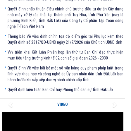
Quyết định chấp thuận điều chỉnh chủ trương đầu tư dự án Xây dựng
nhà máy xử lý rác thải tại thành phố Tuy Hòa, tỉnh Phú Yên (nay là
phường Bình Kiến, tỉnh Đắk Lắk) của Công ty Cổ phần Tập đoàn công
nghệ T-Tech Việt Nam
Thông báo Về việc đính chính tọa độ điểm góc tại Phụ lục kèm theo
Quyết định số 2317/QĐ-UBND ngày 21/7/2026 của Chủ tịch UBND tỉnh
V/v triển khai Kết luận Phiên họp lần thứ tư Ban Chỉ đạo thực hiện
mục tiêu tăng trưởng kinh tế 02 con số giai đoạn 2026 - 2030
Quyết định Về việc bãi bỏ một số văn bảng quy phạm pháp luật trong
lĩnh vực khoa học và công nghệ do Ủy ban nhân dân tỉnh Đắk Lắk ban
hành trước khi sắp xếp đơn vị hành chính cấp tỉnh
Quyết định kiện toàn Ban Chỉ huy Phòng thủ dân sự tỉnh Đắk Lắk
Quyết định chấp thuận điều chỉnh chủ trương đầu tư dự án Xây dựng
nhà máy xử lý rác thải tại thành phố Tuy Hòa, tỉnh Phú Yên (nay là
Previous
Next
VIDEO
phường Bình Kiến, tỉnh Đắk Lắk) của Công ty Cổ phần Tập đoàn công
nghệ T-Tech Việt Nam
Thông báo Về việc đính chính tọa độ điểm góc tại Phụ lục kèm theo
Quyết định số 2317/QĐ-UBND ngày 21/7/2026 của Chủ tịch UBND tỉnh