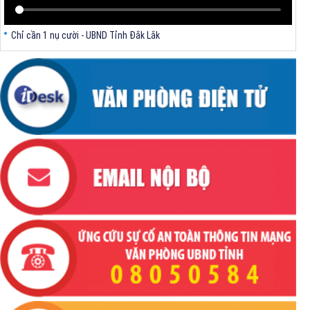
Nhà máy sản xuất đồ gỗ Hồng Phát, địa chỉ Lô F1, F2, F3, F4 - KCN
Đông Bắc Sông Cầu - Khu vực 2, xã Xuân Lộc, tỉnh Đắk Lắk.
Chỉ cần 1 nụ cười - UBND Tỉnh Đắk Lắk