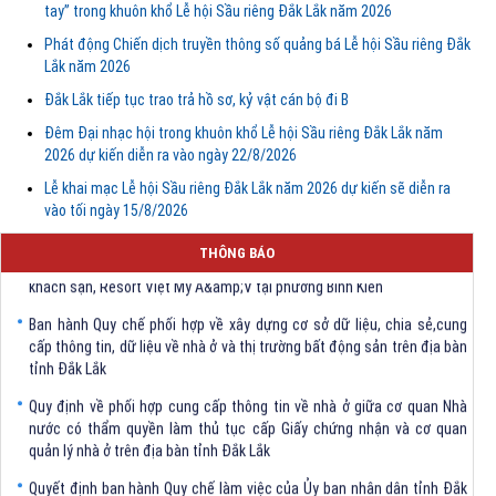
tay” trong khuôn khổ Lễ hội Sầu riêng Đắk Lắk năm 2026
Phát động Chiến dịch truyền thông số quảng bá Lễ hội Sầu riêng Đắk
Lắk năm 2026
Đắk Lắk tiếp tục trao trả hồ sơ, kỷ vật cán bộ đi B
Đêm Đại nhạc hội trong khuôn khổ Lễ hội Sầu riêng Đắk Lắk năm
2026 dự kiến diễn ra vào ngày 22/8/2026
Lễ khai mạc Lễ hội Sầu riêng Đắk Lắk năm 2026 dự kiến sẽ diễn ra
vào tối ngày 15/8/2026
Quyết định Về việc điều chỉnh quyết định cho thuê đất dự án Tổ hợp
THÔNG BÁO
khách sạn, Resort Việt Mỹ A&amp;V tại phường Bình Kiến
Ban hành Quy chế phối hợp về xây dựng cơ sở dữ liệu, chia sẻ,cung
cấp thông tin, dữ liệu về nhà ở và thị trường bất động sản trên địa bàn
tỉnh Đắk Lắk
Quy định về phối hợp cung cấp thông tin về nhà ở giữa cơ quan Nhà
nước có thẩm quyền làm thủ tục cấp Giấy chứng nhận và cơ quan
quản lý nhà ở trên địa bàn tỉnh Đắk Lắk
Quyết định ban hành Quy chế làm việc của Ủy ban nhân dân tỉnh Đắk
Lắk nhiệm kỳ 2026-2031