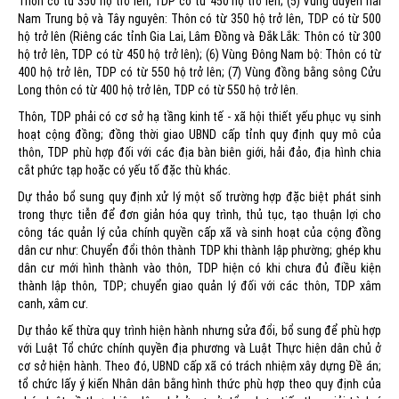
Thôn có từ 350 hộ trở lên, TDP có từ 450 hộ trở lên; (5) Vùng duyên hải
Nam Trung bộ và Tây nguyên: Thôn có từ 350 hộ trở lên, TDP có từ 500
hộ trở lên (Riêng các tỉnh Gia Lai, Lâm Đồng và Đắk Lắk: Thôn có từ 300
hộ trở lên, TDP có từ 450 hộ trở lên); (6) Vùng Đông Nam bộ: Thôn có từ
400 hộ trở lên, TDP có từ 550 hộ trở lên; (7) Vùng đồng bằng sông Cửu
Long thôn có từ 400 hộ trở lên, TDP có từ 550 hộ trở lên.
Thôn, TDP phải có cơ sở hạ tầng kinh tế - xã hội thiết yếu phục vụ sinh
hoạt cộng đồng; đồng thời giao UBND cấp tỉnh quy định quy mô của
thôn, TDP phù hợp đối với các địa bàn biên giới, hải đảo, địa hình chia
cắt phức tạp hoặc có yếu tố đặc thù khác.
Dự thảo bổ sung quy định xử lý một số trường hợp đặc biệt phát sinh
trong thực tiễn để đơn giản hóa quy trình, thủ tục, tạo thuận lợi cho
công tác quản lý của chính quyền cấp xã và sinh hoạt của cộng đồng
dân cư như: Chuyển đổi thôn thành TDP khi thành lập phường; ghép khu
dân cư mới hình thành vào thôn, TDP hiện có khi chưa đủ điều kiện
thành lập thôn, TDP; chuyển giao quản lý đối với các thôn, TDP xâm
canh, xâm cư.
Dự thảo kế thừa quy trình hiện hành nhưng sửa đổi, bổ sung để phù hợp
với Luật Tổ chức chính quyền địa phương và Luật Thực hiện dân chủ ở
cơ sở hiện hành. Theo đó, UBND cấp xã có trách nhiệm xây dựng Đề án;
tổ chức lấy ý kiến Nhân dân bằng hình thức phù hợp theo quy định của