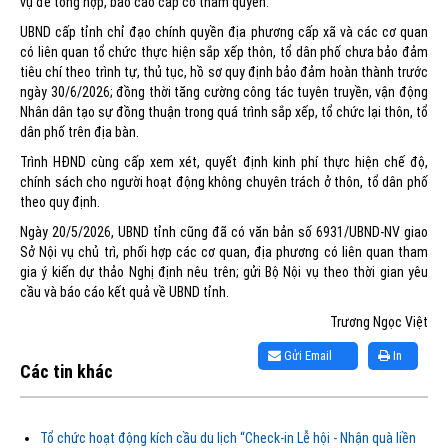
vụ để tổng hợp, báo cáo cấp có thẩm quyền.
UBND cấp tỉnh chỉ đạo chính quyền địa phương cấp xã và các cơ quan
có liên quan tổ chức thực hiện sắp xếp thôn, tổ dân phố chưa bảo đảm
tiêu chí theo trình tự, thủ tục, hồ sơ quy định bảo đảm hoàn thành trước
ngày 30/6/2026; đồng thời tăng cường công tác tuyên truyền, vận động
Nhân dân tạo sự đồng thuận trong quá trình sắp xếp, tổ chức lại thôn, tổ
dân phố trên địa bàn.
Trình HĐND cùng cấp xem xét, quyết định kinh phí thực hiện chế độ,
chính sách cho người hoạt động không chuyên trách ở thôn, tổ dân phố
theo quy định.
Ngày 20/5/2026, UBND tỉnh cũng đã có văn bản số 6931/UBND-NV giao
Sở Nội vụ chủ trì, phối hợp các cơ quan, địa phương có liên quan tham
gia ý kiến dự thảo Nghị định nêu trên; gửi Bộ Nội vụ theo thời gian yêu
cầu và báo cáo kết quả về UBND tỉnh.
Trương Ngọc Việt
Gửi Email
In
Các tin khác
Tổ chức hoạt động kích cầu du lịch “Check-in Lễ hội - Nhận quà liền