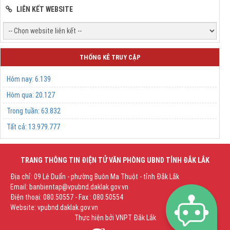
LIÊN KẾT WEBSITE
THỐNG KÊ TRUY CẬP
Hôm nay:
6.139
Hôm qua:
20.127
Trong tuần:
63.832
Tất cả:
13.979.777
TRANG THÔNG TIN ĐIỆN TỬ VĂN PHÒNG UBND TỈNH ĐẮK LẮK
Địa chỉ: 09 Lê Duẩn - phường Buôn Ma Thuột - tỉnh Đắk Lắk
Email: banbientap@vpubnd.daklak.gov.vn
Điện thoại: 080.50557 - Fax : 080.50554
Website: vpubnd.daklak.gov.vn
Thực hiện bởi
VNPT Đắk Lắk