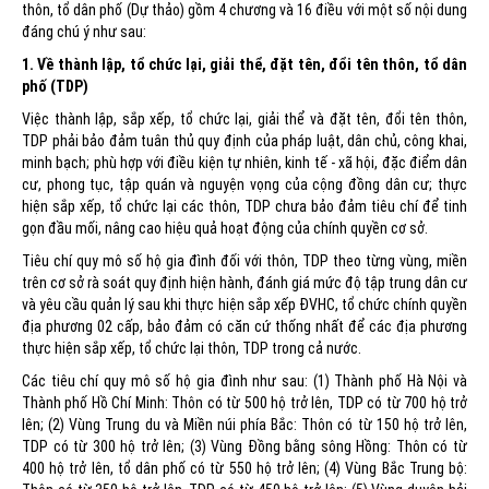
thôn, tổ dân phố (Dự thảo) gồm 4 chương và 16 điều với một số nội dung
đáng chú ý như sau:
1. Về thành lập, tổ chức lại, giải thể, đặt tên, đổi tên thôn, tổ dân
phố (TDP)
Việc thành lập, sắp xếp, tổ chức lại, giải thể và đặt tên, đổi tên thôn,
TDP phải bảo đảm tuân thủ quy định của pháp luật, dân chủ, công khai,
minh bạch; phù hợp với điều kiện tự nhiên, kinh tế - xã hội, đặc điểm dân
cư, phong tục, tập quán và nguyện vọng của cộng đồng dân cư; thực
hiện sắp xếp, tổ chức lại các thôn, TDP chưa bảo đảm tiêu chí để tinh
gọn đầu mối, nâng cao hiệu quả hoạt động của chính quyền cơ sở.
Tiêu chí quy mô số hộ gia đình đối với thôn, TDP theo từng vùng, miền
trên cơ sở rà soát quy định hiện hành, đánh giá mức độ tập trung dân cư
và yêu cầu quản lý sau khi thực hiện sắp xếp ĐVHC, tổ chức chính quyền
địa phương 02 cấp, bảo đảm có căn cứ thống nhất để các địa phương
thực hiện sắp xếp, tổ chức lại thôn, TDP trong cả nước.
Các tiêu chí quy mô số hộ gia đình như sau: (1) Thành phố Hà Nội và
Thành phố Hồ Chí Minh: Thôn có từ 500 hộ trở lên, TDP có từ 700 hộ trở
lên; (2) Vùng Trung du và Miền núi phía Bắc: Thôn có từ 150 hộ trở lên,
TDP có từ 300 hộ trở lên; (3) Vùng Đồng bằng sông Hồng: Thôn có từ
400 hộ trở lên, tổ dân phố có từ 550 hộ trở lên; (4) Vùng Bắc Trung bộ: