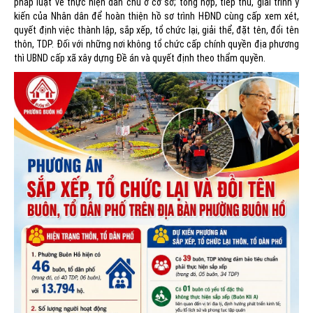
pháp luật về thực hiện dân chủ ở cơ sở; tổng hợp, tiếp thu, giải trình ý
kiến của Nhân dân để hoàn thiện hồ sơ trình HĐND cùng cấp xem xét,
quyết định việc thành lập, sắp xếp, tổ chức lại, giải thể, đặt tên, đổi tên
thôn, TDP. Đối với những nơi không tổ chức cấp chính quyền địa phương
thì UBND cấp xã xây dựng Đề án và quyết định theo thẩm quyền.