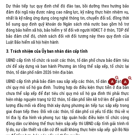
Dự thảo tiếp tục quy định chế độ đào tạo, bồi dưỡng theo hướng bảo
đảm đội ngũ này được nâng cao năng lực, kỹ năng thực hiện nhiệm vụ,
nhất là kỹ năng ứng dụng công nghệ thông tin, chuyển đổi số; đồng thời
bổ sung quy định quỹ khoán do Ngân sách nhà nước bao gồm hỗ trợ
đóng bảo hiểm xã hội, bảo hiểm y tế đối với người HĐKCT ở thôn, TDP để
bảo đảm chế độ, chính sách đối với đối tượng này theo quy định của
Luật Bảo hiểm xã hội hiện hành.
3. Trách nhiệm của Ủy ban nhân dân cấp tỉnh
UBND cấp tỉnh tổ chức rà soát các thôn, tổ dân phố chưa bảo đảm tiêu
chí để xây dựng và ban hành Phương án tổng thể sắp xếp, tổ chức lại
thôn, tổ dân phố năm 2026 trên địa bàn.
UBND cấp tỉnh phải bảo đảm sau sắp xếp các thôn, tổ dân phố đạt tiêu
chí quy mô số hộ gia đình. Trường hợp do điều kiện thực tiễn ở địa bàn
chưa thể sắp xếp để đạt tiêu chí quy mô số hộ gia đình thì phải thực
hiện nhập nguyên trạng từ 02 thôn, tổ dân phố liền kề trở lên để giảm số
lượng đầu mối và đồng thời xây dựng phương án tiếp tục sắp xếp trong
giai đoạn tiếp theo. Đối với các thôn, tổ dân phố có yếu tố đặc thù về vị
trí địa lý, địa hình và phong tục tập quán hoặc điều kiện tổ chức cộng
đồng dân cư không thể thực hiện sắp xếp thì UBND cấp tỉnh giải trình rõ
lý do, sự cần thiết và căn cứ đề xuất không thực hiện sắp xếp gửi Bộ Nội