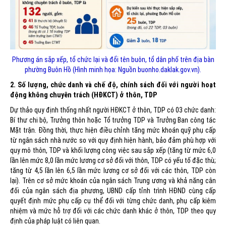
Phương án sắp xếp, tổ chức lại và đổi tên buôn, tổ dân phố trên địa bàn
phường Buôn Hồ (Hình minh họa: Nguồn buonho.daklak.gov.vn).
2. Số lượng, chức danh và chế độ, chính sách đối với người hoạt
động không chuyên trách (HĐKCT) ở thôn, TDP
Dự thảo quy định thống nhất người HĐKCT ở thôn, TDP có 03 chức danh:
Bí thư chi bộ, Trưởng thôn hoặc Tổ trưởng TDP và Trưởng Ban công tác
Mặt trận. Đồng thời, thực hiện điều chỉnh tăng mức khoán quỹ phụ cấp
từ ngân sách nhà nước so với quy định hiện hành, bảo đảm phù hợp với
quy mô thôn, TDP và khối lượng công việc sau sắp xếp (tăng từ mức 6,0
lần lên mức 8,0 lần mức lương cơ sở đối với thôn, TDP có yếu tố đặc thù;
tăng từ 4,5 lần lên 6,5 lần mức lương cơ sở đối với các thôn, TDP còn
lại). Trên cơ sở mức khoán của ngân sách Trung ương và khả năng cân
đối của ngân sách địa phương, UBND cấp tỉnh trình HĐND cùng cấp
quyết định mức phụ cấp cụ thể đối với từng chức danh, phụ cấp kiêm
nhiệm và mức hỗ trợ đối với các chức danh khác ở thôn, TDP theo quy
định của pháp luật có liên quan.