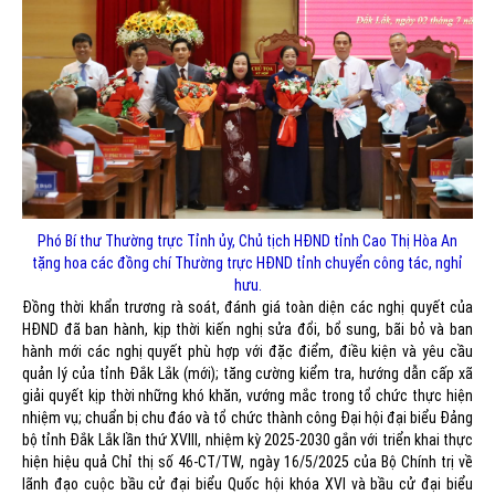
Phó Bí thư Thường trực Tỉnh ủy, Chủ tịch HĐND tỉnh Cao Thị Hòa An
tặng hoa các đồng chí Thường trực HĐND tỉnh chuyển công tác, nghỉ
hưu.
Đồng thời khẩn trương rà soát, đánh giá toàn diện các nghị quyết của
HĐND đã ban hành, kịp thời kiến nghị sửa đổi, bổ sung, bãi bỏ và ban
hành mới các nghị quyết phù hợp với đặc điểm, điều kiện và yêu cầu
quản lý của tỉnh Đắk Lắk (mới); tăng cường kiểm tra, hướng dẫn cấp xã
giải quyết kịp thời những khó khăn, vướng mắc trong tổ chức thực hiện
nhiệm vụ; chuẩn bị chu đáo và tổ chức thành công Đại hội đại biểu Đảng
bộ tỉnh Đắk Lắk lần thứ XVIII, nhiệm kỳ 2025-2030 gắn với triển khai thực
hiện hiệu quả Chỉ thị số 46-CT/TW, ngày 16/5/2025 của Bộ Chính trị về
lãnh đạo cuộc bầu cử đại biểu Quốc hội khóa XVI và bầu cử đại biểu