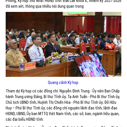
Phong, Kỳ họp thứ Nhất HĐND tỉnh Đắk Lắk khóa X, nhiệm kỳ 2021-2026
đã xem xét, thông qua nhiều nội dung quan trọng.
Quang cảnh Kỳ họp.
Tham dự Kỳ họp có các đồng chí: Nguyễn Đình Trung - Ủy viên Ban Chấp
hành Trung ương Đảng, Bí thư Tỉnh ủy; Tạ Anh Tuấn - Phó Bí thư Tỉnh ủy,
Chủ tịch UBND tỉnh; Huỳnh Thị Chiến Hòa - Phó Bí thư Tỉnh ủy; Đỗ Hữu
Huy – Phó Bí thư Tỉnh ủy; các đồng chí nguyên lãnh đạo tỉnh; lãnh đạo
HĐND, UBND, Ủy ban MTTQ Việt Nam tỉnh, các sở, ban, ngành hữu quan,
các đại biểu HĐND tỉnh.