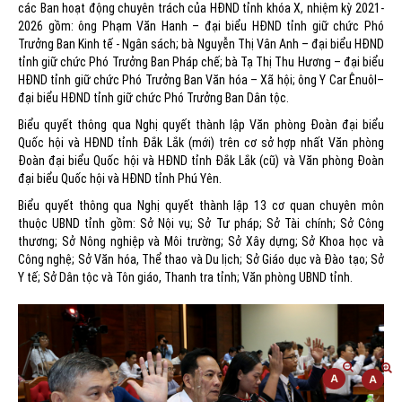
các Ban hoạt động chuyên trách của HĐND tỉnh khóa X, nhiệm kỳ 2021-
2026 gồm: ông Phạm Văn Hanh – đại biểu HĐND tỉnh giữ chức Phó
Trưởng Ban Kinh tế - Ngân sách; bà Nguyễn Thị Vân Anh – đại biểu HĐND
tỉnh giữ chức Phó Trưởng Ban Pháp chế; bà Tạ Thị Thu Hương – đại biểu
HĐND tỉnh giữ chức Phó Trưởng Ban Văn hóa – Xã hội; ông Y Car Ênuôl–
đại biểu HĐND tỉnh giữ chức Phó Trưởng Ban Dân tộc.
Biểu quyết thông qua Nghị quyết thành lập Văn phòng Đoàn đại biểu
Quốc hội và HĐND tỉnh Đắk Lắk (mới) trên cơ sở hợp nhất Văn phòng
Đoàn đại biểu Quốc hội và HĐND tỉnh Đắk Lắk (cũ) và Văn phòng Đoàn
đại biểu Quốc hội và HĐND tỉnh Phú Yên.
Biểu quyết thông qua Nghị quyết thành lập 13 cơ quan chuyên môn
thuộc UBND tỉnh gồm: Sở Nội vụ; Sở Tư pháp; Sở Tài chính; Sở Công
thương; Sở Nông nghiệp và Môi trường; Sở Xây dựng; Sở Khoa học và
Công nghệ; Sở Văn hóa, Thể thao và Du lịch; Sở Giáo dục và Đào tạo; Sở
Y tế; Sở Dân tộc và Tôn giáo, Thanh tra tỉnh; Văn phòng UBND tỉnh.