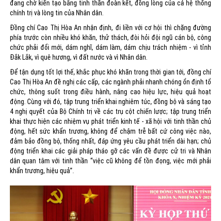
đang chờ kiến tạo bằng tinh thần đoàn kết, đồng lòng của cả hệ thống
chính trị và lòng tin của Nhân dân.
Đồng chí Cao Thị Hòa An nhận định, đi liền với cơ hội thì chặng đường
phía trước còn nhiều khó khăn, thử thách, đòi hỏi đội ngũ cán bộ, công
chức phải đổi mới, dám nghĩ, dám làm, dám chịu trách nhiệm - vì tỉnh
Đắk Lắk, vì quê hương, vì đất nước và vì Nhân dân.
Để tận dụng tốt lợi thế, khắc phục khó khăn trong thời gian tới, đồng chí
Cao Thị Hòa An đề nghị các cấp, các ngành phải nhanh chóng ổn định tổ
chức, thông suốt trong điều hành, nâng cao hiệu lực, hiệu quả hoạt
động. Cùng với đó, tập trung triển khai nghiêm túc, đồng bộ và sáng tạo
4 nghị quyết của Bộ Chính trị về các trụ cột chiến lược; tập trung triển
khai thực hiện các nhiệm vụ phát triển kinh tế - xã hội với tinh thần chủ
động, hết sức khẩn trương, không để chậm trễ bất cứ công việc nào,
đảm bảo đồng bộ, thống nhất, đáp ứng yêu cầu phát triển dài hạn; chủ
động triển khai các giải pháp tháo gỡ các vấn đề được cử tri và Nhân
dân quan tâm với tinh thần “việc cũ không để tồn đọng, việc mới phải
khẩn trương, hiệu quả”.