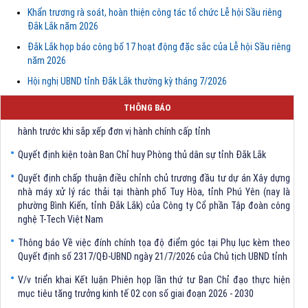
Khẩn trương rà soát, hoàn thiện công tác tổ chức Lễ hội Sầu riêng
Đắk Lắk năm 2026
Đắk Lắk họp báo công bố 17 hoạt động đặc sắc của Lễ hội Sầu riêng
năm 2026
Hội nghị UBND tỉnh Đắk Lắk thường kỳ tháng 7/2026
Quyết định Về việc bãi bỏ một số văn bảng quy phạm pháp luật trong
lĩnh vực khoa học và công nghệ do Ủy ban nhân dân tỉnh Đắk Lắk ban
THÔNG BÁO
hành trước khi sắp xếp đơn vị hành chính cấp tỉnh
Quyết định kiện toàn Ban Chỉ huy Phòng thủ dân sự tỉnh Đắk Lắk
Quyết định chấp thuận điều chỉnh chủ trương đầu tư dự án Xây dựng
nhà máy xử lý rác thải tại thành phố Tuy Hòa, tỉnh Phú Yên (nay là
phường Bình Kiến, tỉnh Đắk Lắk) của Công ty Cổ phần Tập đoàn công
nghệ T-Tech Việt Nam
Thông báo Về việc đính chính tọa độ điểm góc tại Phụ lục kèm theo
Quyết định số 2317/QĐ-UBND ngày 21/7/2026 của Chủ tịch UBND tỉnh
V/v triển khai Kết luận Phiên họp lần thứ tư Ban Chỉ đạo thực hiện
mục tiêu tăng trưởng kinh tế 02 con số giai đoạn 2026 - 2030
Quyết định Về việc bãi bỏ một số văn bảng quy phạm pháp luật trong