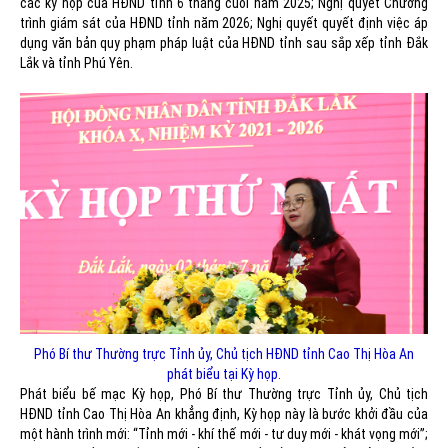
các kỳ họp của HĐND tỉnh 6 tháng cuối năm 2025; Nghị quyết Chương
trình giám sát của HĐND tỉnh năm 2026; Nghị quyết quyết định việc áp
dụng văn bản quy phạm pháp luật của HĐND tỉnh sau sắp xếp tỉnh Đắk
Lắk và tỉnh Phú Yên.
Phó Bí thư Thường trực Tỉnh ủy, Chủ tịch HĐND tỉnh Cao Thị Hòa An
phát biểu tại Kỳ họp.
Phát biểu bế mạc Kỳ họp, Phó Bí thư Thường trực Tỉnh ủy, Chủ tịch
HĐND tỉnh Cao Thị Hòa An khẳng định, Kỳ họp này là bước khởi đầu của
một hành trình mới: “Tỉnh mới - khí thế mới - tư duy mới - khát vọng mới”;