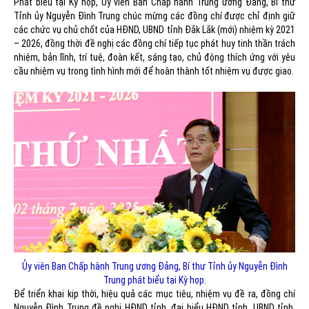
Phát biểu tại Kỳ họp, Ủy viên Ban Chấp hành Trung ương Đảng, Bí thư
Tỉnh ủy Nguyễn Đình Trung chúc mừng các đồng chí được chỉ định giữ
các chức vụ chủ chốt của HĐND, UBND tỉnh Đắk Lắk (mới) nhiệm kỳ 2021
– 2026, đồng thời đề nghị các đồng chí tiếp tục phát huy tinh thần trách
nhiệm, bản lĩnh, trí tuệ, đoàn kết, sáng tạo, chủ động thích ứng với yêu
cầu nhiệm vụ trong tình hình mới để hoàn thành tốt nhiệm vụ được giao.
Ủy viên Ban Chấp hành Trung ương Đảng, Bí thư Tỉnh ủy Nguyễn Đình
Trung phát biểu tại Kỳ họp.
Để triển khai kịp thời, hiệu quả các mục tiêu, nhiệm vụ đề ra, đồng chí
Nguyễn Đình Trung đề nghị HĐND tỉnh, đại biểu HĐND tỉnh, UBND tỉnh,