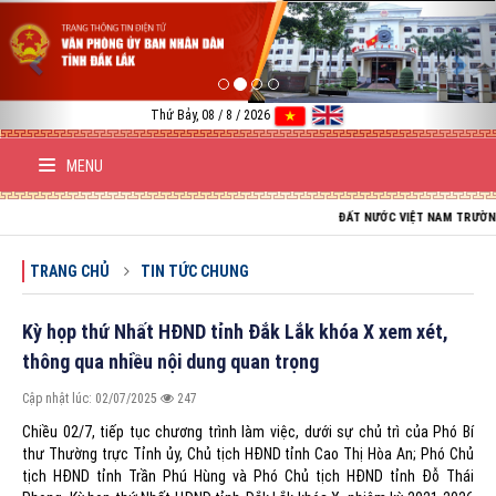
Previous
Nex
Thứ Bảy, 08 / 8 / 2026
MENU
ĐẤT NƯỚC VIỆT NAM TRƯỜNG TỒN; TỔ QUỐC VIỆ
TRANG CHỦ
TIN TỨC CHUNG
Kỳ họp thứ Nhất HĐND tỉnh Đắk Lắk khóa X xem xét,
thông qua nhiều nội dung quan trọng
Cập nhật lúc: 02/07/2025
247
Chiều 02/7, tiếp tục chương trình làm việc, dưới sự chủ trì của Phó Bí
thư Thường trực Tỉnh ủy, Chủ tịch HĐND tỉnh Cao Thị Hòa An; Phó Chủ
tịch HĐND tỉnh Trần Phú Hùng và Phó Chủ tịch HĐND tỉnh Đỗ Thái