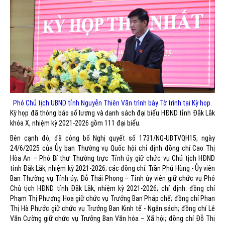
Phó Chủ tịch UBND tỉnh Nguyễn Thiên Văn trình bày Tờ trình tại Kỳ họp.
Kỳ họp đã thông báo số lượng và danh sách đại biểu HĐND tỉnh Đắk Lắk
khóa X, nhiệm kỳ 2021-2026 gồm 111 đại biểu.
Bên cạnh đó, đã công bố Nghị quyết số 1731/NQ-UBTVQH15, ngày
24/6/2025 của Ủy ban Thường vụ Quốc hội chỉ định đồng chí Cao Thị
Hòa An – Phó Bí thư Thường trực Tỉnh ủy giữ chức vụ Chủ tịch HĐND
tỉnh Đắk Lắk, nhiệm kỳ 2021-2026; các đồng chí: Trần Phú Hùng - Ủy viên
Ban Thường vụ Tỉnh ủy; Đỗ Thái Phong – Tỉnh ủy viên giữ chức vụ Phó
Chủ tịch HĐND tỉnh Đắk Lắk, nhiệm kỳ 2021-2026; chỉ định: đồng chí
Phạm Thị Phương Hoa giữ chức vụ Trưởng Ban Pháp chế; đồng chí Phan
Thị Hà Phước giữ chức vụ Trưởng Ban Kinh tế - Ngân sách; đồng chí Lê
Văn Cường giữ chức vụ Trưởng Ban Văn hóa – Xã hội; đồng chí Đỗ Thị