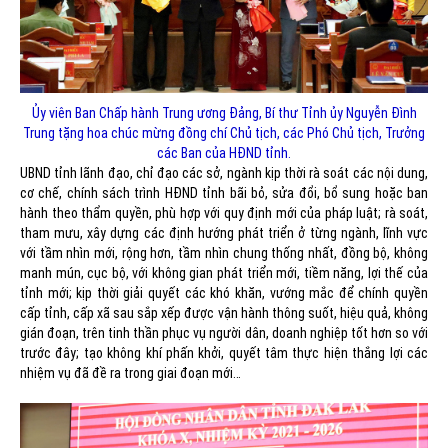
Ủy viên Ban Chấp hành Trung ương Đảng, Bí thư Tỉnh ủy Nguyễn Đình
Trung tặng hoa chúc mừng đồng chí Chủ tịch, các Phó Chủ tịch, Trưởng
các Ban của HĐND tỉnh.
UBND tỉnh lãnh đạo, chỉ đạo các sở, ngành kịp thời rà soát các nội dung,
cơ chế, chính sách trình HĐND tỉnh bãi bỏ, sửa đổi, bổ sung hoặc ban
hành theo thẩm quyền, phù hợp với quy định mới của pháp luật; rà soát,
tham mưu, xây dựng các định hướng phát triển ở từng ngành, lĩnh vực
với tầm nhìn mới, rộng hơn, tầm nhìn chung thống nhất, đồng bộ, không
manh mún, cục bộ, với không gian phát triển mới, tiềm năng, lợi thế của
tỉnh mới; kịp thời giải quyết các khó khăn, vướng mắc để chính quyền
cấp tỉnh, cấp xã sau sắp xếp được vận hành thông suốt, hiệu quả, không
gián đoạn, trên tinh thần phục vụ người dân, doanh nghiệp tốt hơn so với
trước đây; tạo không khí phấn khởi, quyết tâm thực hiện thắng lợi các
nhiệm vụ đã đề ra trong giai đoạn mới…