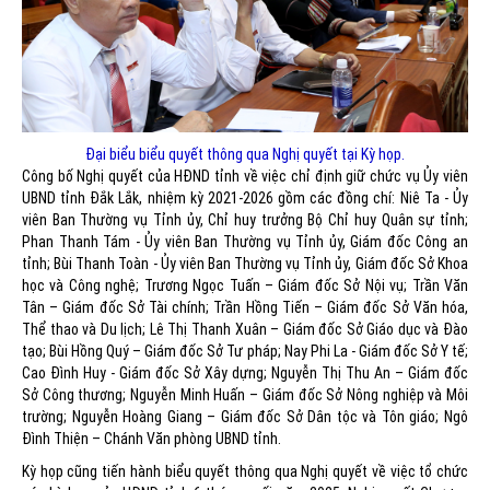
Đại biểu biểu quyết thông qua Nghị quyết tại Kỳ họp.
Công bố Nghị quyết của HĐND tỉnh về việc chỉ định giữ chức vụ Ủy viên
UBND tỉnh Đắk Lắk, nhiệm kỳ 2021-2026 gồm các đồng chí: Niê Ta - Ủy
viên Ban Thường vụ Tỉnh ủy, Chỉ huy trưởng Bộ Chỉ huy Quân sự tỉnh;
Phan Thanh Tám - Ủy viên Ban Thường vụ Tỉnh ủy, Giám đốc Công an
tỉnh; Bùi Thanh Toàn - Ủy viên Ban Thường vụ Tỉnh ủy, Giám đốc Sở Khoa
học và Công nghệ; Trương Ngọc Tuấn – Giám đốc Sở Nội vụ; Trần Văn
Tân – Giám đốc Sở Tài chính; Trần Hồng Tiến – Giám đốc Sở Văn hóa,
Thể thao và Du lịch; Lê Thị Thanh Xuân – Giám đốc Sở Giáo dục và Đào
tạo; Bùi Hồng Quý – Giám đốc Sở Tư pháp; Nay Phi La - Giám đốc Sở Y tế;
Cao Đình Huy - Giám đốc Sở Xây dựng; Nguyễn Thị Thu An – Giám đốc
Sở Công thương; Nguyễn Minh Huấn – Giám đốc Sở Nông nghiệp và Môi
trường; Nguyễn Hoàng Giang – Giám đốc Sở Dân tộc và Tôn giáo; Ngô
Đình Thiện – Chánh Văn phòng UBND tỉnh.
Kỳ họp cũng tiến hành biểu quyết thông qua Nghị quyết về việc tổ chức