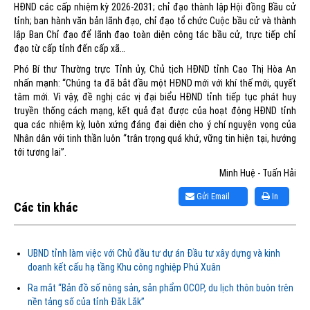
HĐND các cấp nhiệm kỳ 2026-2031; chỉ đạo thành lập Hội đồng Bầu cử
tỉnh; ban hành văn bản lãnh đạo, chỉ đạo tổ chức Cuộc bầu cử và thành
lập Ban Chỉ đạo để lãnh đạo toàn diện công tác bầu cử, trực tiếp chỉ
đạo từ cấp tỉnh đến cấp xã…
Phó Bí thư Thường trực Tỉnh ủy, Chủ tịch HĐND tỉnh Cao Thị Hòa An
nhấn mạnh: “Chúng ta đã bắt đầu một HĐND mới với khí thế mới, quyết
tâm mới. Vì vậy, đề nghị các vị đại biểu HĐND tỉnh tiếp tục phát huy
truyền thống cách mạng, kết quả đạt được của hoạt động HĐND tỉnh
qua các nhiệm kỳ, luôn xứng đáng đại diện cho ý chí nguyện vọng của
Nhân dân với tinh thần luôn “trân trọng quá khứ, vững tin hiện tại, hướng
tới tương lai”.
Minh Huệ - Tuấn Hải
Gửi Email
In
Các tin khác
UBND tỉnh làm việc với Chủ đầu tư dự án Đầu tư xây dựng và kinh
doanh kết cấu hạ tầng Khu công nghiệp Phú Xuân
Ra mắt “Bản đồ số nông sản, sản phẩm OCOP, du lịch thôn buôn trên
nền tảng số của tỉnh Đắk Lắk”