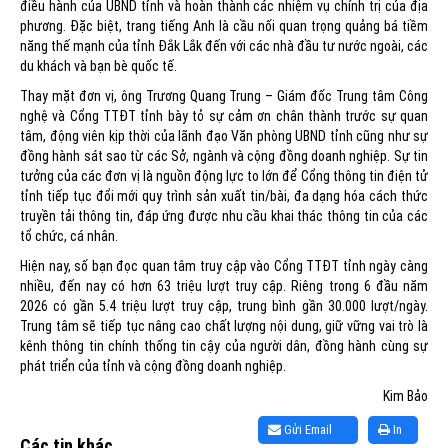
điều hành của UBND tỉnh và hoàn thành các nhiệm vụ chính trị của địa
phương. Đặc biệt, trang tiếng Anh là cầu nối quan trọng quảng bá tiềm
năng thế mạnh của tỉnh Đắk Lắk đến với các nhà đầu tư nước ngoài, các
du khách và bạn bè quốc tế.
Thay mặt đơn vị, ông Trương Quang Trung – Giám đốc Trung tâm Công
nghệ và Cổng TTĐT tỉnh bày tỏ sự cảm ơn chân thành trước sự quan
tâm, động viên kịp thời của lãnh đạo Văn phòng UBND tỉnh cũng như sự
đồng hành sát sao từ các Sở, ngành và cộng đồng doanh nghiệp. Sự tin
tưởng của các đơn vị là nguồn động lực to lớn để Cổng thông tin điện tử
tỉnh tiếp tục đổi mới quy trình sản xuất tin/bài, đa dạng hóa cách thức
truyền tải thông tin, đáp ứng được nhu cầu khai thác thông tin của các
tổ chức, cá nhân.
Hiện nay, số bạn đọc quan tâm truy cập vào Cổng TTĐT tỉnh ngày càng
nhiều, đến nay có hơn 63 triệu lượt truy cập. Riêng trong 6 đầu năm
2026 có gần 5.4 triệu lượt truy cập, trung bình gần 30.000 lượt/ngày.
Trung tâm sẽ tiếp tục nâng cao chất lượng nội dung, giữ vững vai trò là
kênh thông tin chính thống tin cậy của người dân, đồng hành cùng sự
phát triển của tỉnh và cộng đồng doanh nghiệp.
Kim Bảo
Gửi Email
In
Các tin khác