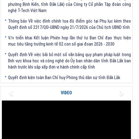
nghệ T-Tech Việt Nam
Thông báo Về việc đính chính tọa độ điểm góc tại Phụ lục kèm theo
Quyết định số 2317/QĐ-UBND ngày 21/7/2026 của Chủ tịch UBND tỉnh
V/v triển khai Kết luận Phiên họp lần thứ tư Ban Chỉ đạo thực hiện
mục tiêu tăng trưởng kinh tế 02 con số giai đoạn 2026 - 2030
Quyết định Về việc bãi bỏ một số văn bảng quy phạm pháp luật trong
lĩnh vực khoa học và công nghệ do Ủy ban nhân dân tỉnh Đắk Lắk ban
hành trước khi sắp xếp đơn vị hành chính cấp tỉnh
Quyết định kiện toàn Ban Chỉ huy Phòng thủ dân sự tỉnh Đắk Lắk
Quyết định chấp thuận điều chỉnh chủ trương đầu tư dự án Xây dựng
nhà máy xử lý rác thải tại thành phố Tuy Hòa, tỉnh Phú Yên (nay là
Previous
Next
VIDEO
phường Bình Kiến, tỉnh Đắk Lắk) của Công ty Cổ phần Tập đoàn công
nghệ T-Tech Việt Nam
Thông báo Về việc đính chính tọa độ điểm góc tại Phụ lục kèm theo
Quyết định số 2317/QĐ-UBND ngày 21/7/2026 của Chủ tịch UBND tỉnh
V/v triển khai Kết luận Phiên họp lần thứ tư Ban Chỉ đạo thực hiện
mục tiêu tăng trưởng kinh tế 02 con số giai đoạn 2026 - 2030