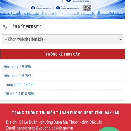
LIÊN KẾT WEBSITE
THỐNG KÊ TRUY CẬP
Hôm nay:
19.095
Hôm qua:
18.252
Trong tuần:
95.040
Tất cả:
14.010.985
TRANG THÔNG TIN ĐIỆN TỬ VĂN PHÒNG UBND TỈNH ĐẮK LẮK
Địa chỉ: 09 Lê Duẩn - phường Buôn Ma Thuột - tỉnh Đắk Lắk
Email: banbientap@vpubnd.daklak.gov.vn