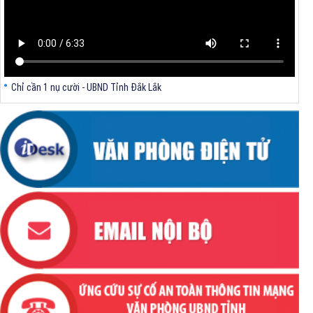
Chỉ cần 1 nụ cười - UBND Tỉnh Đắk Lắk