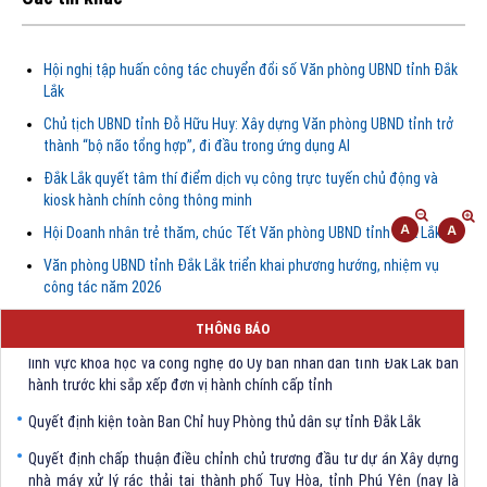
Hội nghị tập huấn công tác chuyển đổi số Văn phòng UBND tỉnh Đắk
Lắk
Chủ tịch UBND tỉnh Đỗ Hữu Huy: Xây dựng Văn phòng UBND tỉnh trở
thành “bộ não tổng hợp”, đi đầu trong ứng dụng AI
Đắk Lắk quyết tâm thí điểm dịch vụ công trực tuyến chủ động và
kiosk hành chính công thông minh
Hội Doanh nhân trẻ thăm, chúc Tết Văn phòng UBND tỉnh Đắk Lắk
Văn phòng UBND tỉnh Đắk Lắk triển khai phương hướng, nhiệm vụ
công tác năm 2026
Quyết định Về việc bãi bỏ một số văn bảng quy phạm pháp luật trong
THÔNG BÁO
lĩnh vực khoa học và công nghệ do Ủy ban nhân dân tỉnh Đắk Lắk ban
hành trước khi sắp xếp đơn vị hành chính cấp tỉnh
Quyết định kiện toàn Ban Chỉ huy Phòng thủ dân sự tỉnh Đắk Lắk
Quyết định chấp thuận điều chỉnh chủ trương đầu tư dự án Xây dựng
nhà máy xử lý rác thải tại thành phố Tuy Hòa, tỉnh Phú Yên (nay là
phường Bình Kiến, tỉnh Đắk Lắk) của Công ty Cổ phần Tập đoàn công