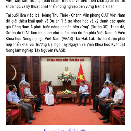
Việt Nam làm trưởng đoàn nhằm trao đổi về việc triển khai dự án hỗ trợ
khoa học và kỹ thuật phát triển nông nghiệp bền vững trên địa bàn.
Tại buổi làm việc, bà Hoàng Thu Thảo - Chánh Văn phòng CIAT Việt Nam
đã giới thiệu khái quát về Dự án “Hỗ trợ khoa học và kỹ thuật các quốc
gia Đông Nam Á phát triển nông nghiệp bền vững” (Dự án 3S). Theo đó,
Dự án do CIAT làm cơ quan chủ quản, chủ dự án phía Việt Nam là Viện
Khoa học Nông nghiệp Việt Nam (VAAS). Tại Đắk Lắk, Dự án được phối
hợp triển khai với Trường Đại học Tây Nguyên và Viện Khoa học Kỹ thuật
Nông lâm nghiệp Tây Nguyên (WASI).
Quang cảnh buổi làm việc.