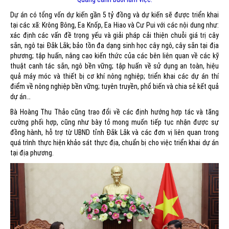
Dự án có tổng vốn dự kiến gần 5 tỷ đồng và dự kiến sẽ được triển khai
tại các xã: Krông Bông, Ea Knốp, Ea Hiao và Cư Pui với các nội dung như:
xác định các vấn đề trọng yếu và giải pháp cải thiện chuỗi giá trị cây
sắn, ngô tại Đắk Lắk; bảo tồn đa dạng sinh học cây ngô, cây sắn tại địa
phương; tập huấn, nâng cao kiến thức của các bên liên quan về các kỹ
thuật canh tác sắn, ngô bền vững; tập huấn về sử dụng an toàn, hiệu
quả máy móc và thiết bị cơ khí nông nghiệp; triển khai các dự án thí
điểm về nông nghiệp bền vững; tuyên truyền, phổ biến và chia sẻ kết quả
dự án…
Bà Hoàng Thu Thảo cũng trao đổi về các định hướng hợp tác và tăng
cường phối hợp, cũng như bày tỏ mong muốn tiếp tục nhận được sự
đồng hành, hỗ trợ từ UBND tỉnh Đắk Lắk và các đơn vị liên quan trong
quá trình thực hiện khảo sát thực địa, chuẩn bị cho việc triển khai dự án
tại địa phương.