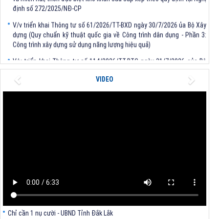
định số 272/2025/NĐ-CP
V/v triển khai Thông tư số 61/2026/TT-BXD ngày 30/7/2026 ủa Bộ Xây
dựng (Quy chuẩn kỹ thuật quốc gia về Công trình dân dụng - Phần 3:
Công trình xây dựng sử dụng năng lượng hiệu quả)
V/v triển khai Thông tư số 114/2026/TT-BTC ngày 31/7/2026 của Bộ
trưởng Bộ Tài chính
Previous
Next
V/v triển khai Thông tư số 62/2026/TT-BXD ngày 30/7/2026 của Bộ
VIDEO
trưởng Bộ Xây dựng
V/v triển khai Quyết định số 1481/QĐ-TTg, số 1483/QĐ-TTg của Thủ
tướng Chính phủ
V/v khẩn trương rà soát xác định thôn vùng đồng bào dân tộc thiểu số
và miền núi, thôn đặc biệt khó khăn sau sắp xếp theo quy định tại Nghị
định số 272/2025/NĐ-CP
Chỉ cần 1 nụ cười - UBND Tỉnh Đắk Lắk