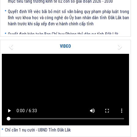
Quyết định Về việc bãi bỏ một số văn bảng quy phạm pháp luật trong
lĩnh vực khoa học và công nghệ do Ủy ban nhân dân tỉnh Đắk Lắk ban
hành trước khi sắp xếp đơn vị hành chính cấp tỉnh
Quyết định kiện toàn Ban Chỉ huy Phòng thủ dân sự tỉnh Đắk Lắk
Quyết định chấp thuận điều chỉnh chủ trương đầu tư dự án Xây dựng
Previous
Next
VIDEO
nhà máy xử lý rác thải tại thành phố Tuy Hòa, tỉnh Phú Yên (nay là
phường Bình Kiến, tỉnh Đắk Lắk) của Công ty Cổ phần Tập đoàn công
nghệ T-Tech Việt Nam
Thông báo Về việc đính chính tọa độ điểm góc tại Phụ lục kèm theo
Quyết định số 2317/QĐ-UBND ngày 21/7/2026 của Chủ tịch UBND tỉnh
V/v triển khai Kết luận Phiên họp lần thứ tư Ban Chỉ đạo thực hiện
mục tiêu tăng trưởng kinh tế 02 con số giai đoạn 2026 - 2030
Chỉ cần 1 nụ cười - UBND Tỉnh Đắk Lắk