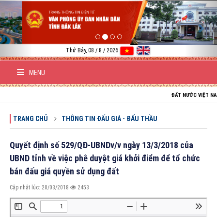
Previous
Nex
Thứ Bảy, 08 / 8 / 2026
MENU
ĐẤT NƯỚC VIỆT NAM TRƯỜ
TRANG CHỦ
THÔNG TIN ĐẤU GIÁ - ĐẤU THẦU
Quyết định số 529/QĐ-UBNDv/v ngày 13/3/2018 của
UBND tỉnh về việc phê duyệt giá khởi điểm để tổ chức
bán đấu giá quyền sử dụng đất
Cập nhật lúc: 20/03/2018
2453