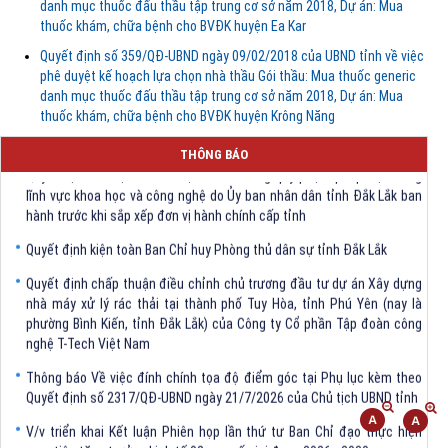
danh mục thuốc đấu thầu tập trung cơ sở năm 2018, Dự án: Mua
thuốc khám, chữa bệnh cho BVĐK huyện Ea Kar
Quyết định số 359/QĐ-UBND ngày 09/02/2018 của UBND tỉnh về việc
phê duyệt kế hoạch lựa chọn nhà thầu Gói thầu: Mua thuốc generic
danh mục thuốc đấu thầu tập trung cơ sở năm 2018, Dự án: Mua
thuốc khám, chữa bệnh cho BVĐK huyện Krông Năng
THÔNG BÁO
Quyết định Về việc bãi bỏ một số văn bảng quy phạm pháp luật trong
lĩnh vực khoa học và công nghệ do Ủy ban nhân dân tỉnh Đắk Lắk ban
hành trước khi sắp xếp đơn vị hành chính cấp tỉnh
Quyết định kiện toàn Ban Chỉ huy Phòng thủ dân sự tỉnh Đắk Lắk
Quyết định chấp thuận điều chỉnh chủ trương đầu tư dự án Xây dựng
nhà máy xử lý rác thải tại thành phố Tuy Hòa, tỉnh Phú Yên (nay là
phường Bình Kiến, tỉnh Đắk Lắk) của Công ty Cổ phần Tập đoàn công
nghệ T-Tech Việt Nam
Thông báo Về việc đính chính tọa độ điểm góc tại Phụ lục kèm theo
Quyết định số 2317/QĐ-UBND ngày 21/7/2026 của Chủ tịch UBND tỉnh
V/v triển khai Kết luận Phiên họp lần thứ tư Ban Chỉ đạo thực hiện
mục tiêu tăng trưởng kinh tế 02 con số giai đoạn 2026 - 2030