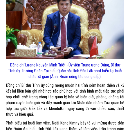
Đồng chí Lương Nguyễn Minh Triết - Ủy viên Trung ương Đảng, Bí thư
Tỉnh ủy, Trưởng Đoàn đại biểu Quốc hội tỉnh Đắk Lắk phát biểu tại buổi
chào xã giao (Ảnh: Đoàn công tác cung cấp).
Đồng chí Bí thư Tỉnh ủy cũng mong muốn hai tỉnh sớm hoàn thiện và ký
kết lại Biên bản ghi nhớ hợp tác phù hợp với tình hình mới; tiếp tục phối
hợp chặt chẽ trong công tác quản lý, bảo vệ biên giới, phòng, chống tội
phạm xuyên biên giới và đẩy mạnh giao lưu Nhân dân nhằm đưa quan hệ
hợp tác giữa Đắk Lắk và Mondulkiri ngày càng đi vào chiều sâu, thiết
thực và hiệu quả.
Phát biểu tại buổi làm việc, Ngài Kong Kimny bày tỏ vui mừng được đón
tiếp Đoàn đại biểu tỉnh Đắk Lắk sang thăm và làm việc; trân trọng cảm