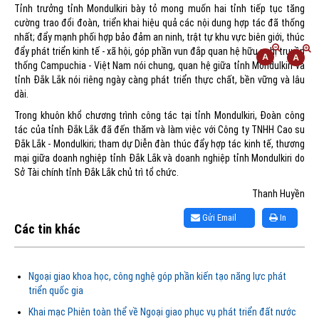
Tỉnh trưởng tỉnh Mondulkiri bày tỏ mong muốn hai tỉnh tiếp tục tăng
cường trao đổi đoàn, triển khai hiệu quả các nội dung hợp tác đã thống
nhất; đẩy mạnh phối hợp bảo đảm an ninh, trật tự khu vực biên giới, thúc
đẩy phát triển kinh tế - xã hội, góp phần vun đắp quan hệ hữu nghị truyền
thống Campuchia - Việt Nam nói chung, quan hệ giữa tỉnh Mondulkiri và
tỉnh Đắk Lắk nói riêng ngày càng phát triển thực chất, bền vững và lâu
dài.
Trong khuôn khổ chương trình công tác tại tỉnh Mondulkiri, Đoàn công
tác của tỉnh Đắk Lắk đã đến thăm và làm việc với Công ty TNHH Cao su
Đắk Lắk - Mondulkiri; tham dự Diễn đàn thúc đẩy hợp tác kinh tế, thương
mại giữa doanh nghiệp tỉnh Đắk Lắk và doanh nghiệp tỉnh Mondulkiri do
Sở Tài chính tỉnh Đắk Lắk chủ trì tổ chức.
Thanh Huyền
Gửi Email
In
Các tin khác
Ngoại giao khoa học, công nghệ góp phần kiến tạo năng lực phát
triển quốc gia
Khai mạc Phiên toàn thể về Ngoại giao phục vụ phát triển đất nước