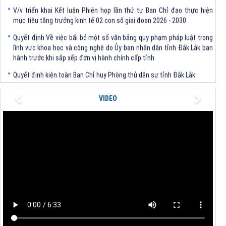
V/v triển khai Kết luận Phiên họp lần thứ tư Ban Chỉ đạo thực hiện
mục tiêu tăng trưởng kinh tế 02 con số giai đoạn 2026 - 2030
Quyết định Về việc bãi bỏ một số văn bảng quy phạm pháp luật trong
lĩnh vực khoa học và công nghệ do Ủy ban nhân dân tỉnh Đắk Lắk ban
hành trước khi sắp xếp đơn vị hành chính cấp tỉnh
Quyết định kiện toàn Ban Chỉ huy Phòng thủ dân sự tỉnh Đắk Lắk
Quyết định chấp thuận điều chỉnh chủ trương đầu tư dự án Xây dựng
nhà máy xử lý rác thải tại thành phố Tuy Hòa, tỉnh Phú Yên (nay là
Previous
Next
VIDEO
phường Bình Kiến, tỉnh Đắk Lắk) của Công ty Cổ phần Tập đoàn công
nghệ T-Tech Việt Nam
Thông báo Về việc đính chính tọa độ điểm góc tại Phụ lục kèm theo
Quyết định số 2317/QĐ-UBND ngày 21/7/2026 của Chủ tịch UBND tỉnh
V/v triển khai Kết luận Phiên họp lần thứ tư Ban Chỉ đạo thực hiện
mục tiêu tăng trưởng kinh tế 02 con số giai đoạn 2026 - 2030