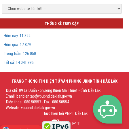
THỐNG KÊ TRUY CẬP
Hôm nay:
11.822
Hôm qua:
17.879
Trong tuần:
126.050
Tất cả:
14.041.995
TRANG THÔNG TIN ĐIỆN TỬ VĂN PHÒNG UBND TỈNH ĐẮK LẮK
Địa chỉ: 09 Lê Duẩn - phường Buôn Ma Thuột - tỉnh Đắk Lắk
Email: banbientap@vpubnd.daklak.gov.vn
Điện thoại: 080.50557 - Fax : 080.50554
Website: vpubnd.daklak.gov.vn
Thực hiện bởi
VNPT Đắk Lắk