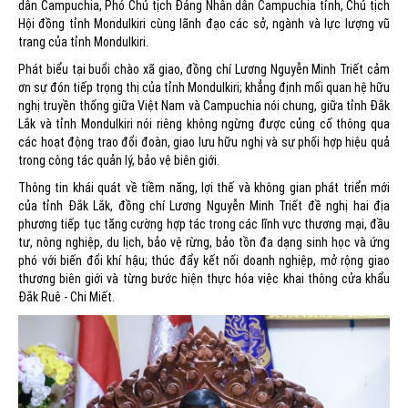
dân Campuchia, Phó Chủ tịch Đảng Nhân dân Campuchia tỉnh, Chủ tịch
Hội đồng tỉnh Mondulkiri cùng lãnh đạo các sở, ngành và lực lượng vũ
trang của tỉnh Mondulkiri.
Phát biểu tại buổi chào xã giao, đồng chí Lương Nguyễn Minh Triết cảm
ơn sự đón tiếp trọng thị của tỉnh Mondulkiri; khẳng định mối quan hệ hữu
nghị truyền thống giữa Việt Nam và Campuchia nói chung, giữa tỉnh Đắk
Lắk và tỉnh Mondulkiri nói riêng không ngừng được củng cố thông qua
các hoạt động trao đổi đoàn, giao lưu hữu nghị và sự phối hợp hiệu quả
trong công tác quản lý, bảo vệ biên giới.
Thông tin khái quát về tiềm năng, lợi thế và không gian phát triển mới
của tỉnh Đắk Lắk, đồng chí Lương Nguyễn Minh Triết đề nghị hai địa
phương tiếp tục tăng cường hợp tác trong các lĩnh vực thương mại, đầu
tư, nông nghiệp, du lịch, bảo vệ rừng, bảo tồn đa dạng sinh học và ứng
phó với biến đổi khí hậu; thúc đẩy kết nối doanh nghiệp, mở rộng giao
thương biên giới và từng bước hiện thực hóa việc khai thông cửa khẩu
Đắk Ruê - Chi Miết.