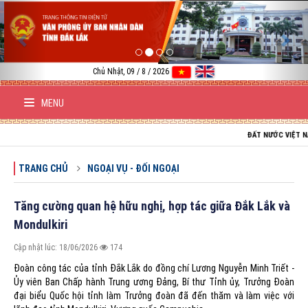
Previous
Nex
Chủ Nhật, 09 / 8 / 2026
MENU
ĐẤT NƯỚC VIỆT NAM TRƯỜNG 
TRANG CHỦ
NGOẠI VỤ - ĐỐI NGOẠI
Tăng cường quan hệ hữu nghị, hợp tác giữa Đắk Lắk và
Mondulkiri
Cập nhật lúc: 18/06/2026
174
Đoàn công tác của tỉnh Đắk Lắk do đồng chí Lương Nguyễn Minh Triết -
Ủy viên Ban Chấp hành Trung ương Đảng, Bí thư Tỉnh ủy, Trưởng Đoàn
đại biểu Quốc hội tỉnh làm Trưởng đoàn đã đến thăm và làm việc với