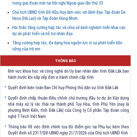
trong giai đoạn mới tại Hội nghị Ngoại giao lần thứ 33
Chủ tịch UBND tỉnh Đỗ Hữu Huy làm việc với lãnh đạo Tập đoàn De
Heus (Hà Lan) và Tập đoàn Hùng Nhơn
Hội thảo tăng cường hợp tác và chia sẻ kinh nghiệm triển khai các
dự án phát triển và hỗ trợ nhân đạo
Tăng cường hợp tác, đa dạng hóa nguồn lực vì sự phát triển bền
vững của trẻ em
Quyết định Về việc bãi bỏ một số văn bảng quy phạm pháp luật trong
THÔNG BÁO
lĩnh vực khoa học và công nghệ do Ủy ban nhân dân tỉnh Đắk Lắk ban
hành trước khi sắp xếp đơn vị hành chính cấp tỉnh
Quyết định kiện toàn Ban Chỉ huy Phòng thủ dân sự tỉnh Đắk Lắk
Quyết định chấp thuận điều chỉnh chủ trương đầu tư dự án Xây dựng
nhà máy xử lý rác thải tại thành phố Tuy Hòa, tỉnh Phú Yên (nay là
phường Bình Kiến, tỉnh Đắk Lắk) của Công ty Cổ phần Tập đoàn công
nghệ T-Tech Việt Nam
Thông báo Về việc đính chính tọa độ điểm góc tại Phụ lục kèm theo
Quyết định số 2317/QĐ-UBND ngày 21/7/2026 của Chủ tịch UBND tỉnh