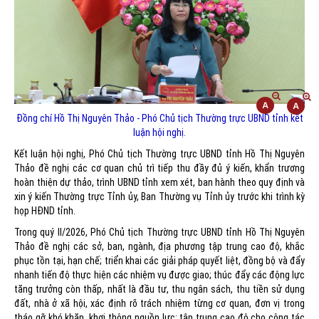
Đồng chí Hồ Thị Nguyên Thảo - Phó Chủ tịch Thường trực UBND tỉnh kết
luận hội nghị.
Kết luận hội nghị, Phó Chủ tịch Thường trực UBND tỉnh Hồ Thị Nguyên
Thảo đề nghị các cơ quan chủ trì tiếp thu đầy đủ ý kiến, khẩn trương
hoàn thiện dự thảo, trình UBND tỉnh xem xét, ban hành theo quy định và
xin ý kiến Thường trực Tỉnh ủy, Ban Thường vụ Tỉnh ủy trước khi trình kỳ
họp HĐND tỉnh.
Trong quý II/2026, Phó Chủ tịch Thường trực UBND tỉnh Hồ Thị Nguyên
Thảo đề nghị các sở, ban, ngành, địa phương tập trung cao độ, khắc
phục tồn tại, hạn chế; triển khai các giải pháp quyết liệt, đồng bộ và đẩy
nhanh tiến độ thực hiện các nhiệm vụ được giao; thúc đẩy các động lực
tăng trưởng còn thấp, nhất là đầu tư, thu ngân sách, thu tiền sử dụng
đất, nhà ở xã hội, xác định rõ trách nhiệm từng cơ quan, đơn vị trong
tháo gỡ khó khăn, khơi thông nguồn lực; tập trung cao độ cho công tác