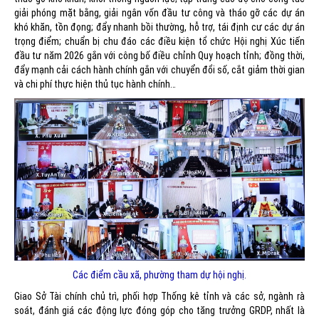
giải phóng mặt bằng, giải ngân vốn đầu tư công và tháo gỡ các dự án
khó khăn, tồn đọng; đẩy nhanh bồi thường, hỗ trợ, tái định cư các dự án
trọng điểm; chuẩn bị chu đáo các điều kiện tổ chức Hội nghị Xúc tiến
đầu tư năm 2026 gắn với công bố điều chỉnh Quy hoạch tỉnh; đồng thời,
đẩy mạnh cải cách hành chính gắn với chuyển đổi số, cắt giảm thời gian
và chi phí thực hiện thủ tục hành chính…
Các điểm cầu xã, phường tham dự hội nghị.
Giao Sở Tài chính chủ trì, phối hợp Thống kê tỉnh và các sở, ngành rà
soát, đánh giá các động lực đóng góp cho tăng trưởng GRDP, nhất là