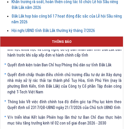
Khẩn trương rà soát, hoàn thiện công tác tổ chức Lễ hội Sầu riêng
Đắk Lắk năm 2026
Đắk Lắk họp báo công bố 17 hoạt động đặc sắc của Lễ hội Sầu riêng
năm 2026
Hội nghị UBND tỉnh Đắk Lắk thường kỳ tháng 7/2026
Quyết định Về việc bãi bỏ một số văn bảng quy phạm pháp luật trong
THÔNG BÁO
lĩnh vực khoa học và công nghệ do Ủy ban nhân dân tỉnh Đắk Lắk ban
hành trước khi sắp xếp đơn vị hành chính cấp tỉnh
Quyết định kiện toàn Ban Chỉ huy Phòng thủ dân sự tỉnh Đắk Lắk
Quyết định chấp thuận điều chỉnh chủ trương đầu tư dự án Xây dựng
nhà máy xử lý rác thải tại thành phố Tuy Hòa, tỉnh Phú Yên (nay là
phường Bình Kiến, tỉnh Đắk Lắk) của Công ty Cổ phần Tập đoàn công
nghệ T-Tech Việt Nam
Thông báo Về việc đính chính tọa độ điểm góc tại Phụ lục kèm theo
Quyết định số 2317/QĐ-UBND ngày 21/7/2026 của Chủ tịch UBND tỉnh
V/v triển khai Kết luận Phiên họp lần thứ tư Ban Chỉ đạo thực hiện
mục tiêu tăng trưởng kinh tế 02 con số giai đoạn 2026 - 2030
Quyết định Về việc bãi bỏ một số văn bảng quy phạm pháp luật trong