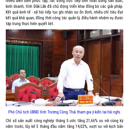
nhiều diễn biến phức tạp, tác động trực tiếp đến hoạt động sản xuất,
kinh doanh, tỉnh Đắk Lắk đã chủ động triển khai đồng bộ các giải pháp.
Kết quả kinh tế - xã hội tiếp tục ghi nhận sự ổn định, nhiều chỉ tiêu đạt
kết quả khả quan, đồng thời công tác quản lý, điều hành nhiệm vụ được
tập trung thực hiện quyết liệt.
Phó Chủ tịch UBND tỉnh Trương Công Thái tham gia ý kiến tại hội nghị.
Chỉ số sản xuất công nghiệp tháng 5 ước tăng 21,66% so với cùng kỳ
năm trước; lũy kế 5 tháng đầu năm tăng 14,02%, vượt so với kịch bản