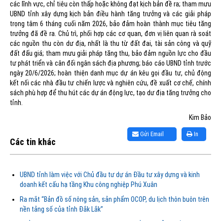
các lĩnh vực, chỉ tiêu còn thấp hoặc không đạt kịch bản đề ra; tham mưu
UBND tỉnh xây dựng kịch bản điều hành tăng trưởng và các giải pháp
trọng tâm 6 tháng cuối năm 2026, bảo đảm hoàn thành mục tiêu tăng
trưởng đã đề ra. Chủ trì, phối hợp các cơ quan, đơn vị liên quan rà soát
các nguồn thu còn dư địa, nhất là thu từ đất đai, tài sản công và quỹ
đất đấu giá; tham mưu giải pháp tăng thu, bảo đảm nguồn lực cho đầu
tư phát triển và cân đối ngân sách địa phương; báo cáo UBND tỉnh trước
ngày 20/6/2026; hoàn thiện danh mục dự án kêu gọi đầu tư, chủ động
kết nối các nhà đầu tư chiến lược và nghiên cứu, đề xuất cơ chế, chính
sách phù hợp để thu hút các dự án động lực, tạo dư địa tăng trưởng cho
tỉnh.
Kim Bảo
Gửi Email
In
Các tin khác
UBND tỉnh làm việc với Chủ đầu tư dự án Đầu tư xây dựng và kinh
doanh kết cấu hạ tầng Khu công nghiệp Phú Xuân
Ra mắt “Bản đồ số nông sản, sản phẩm OCOP, du lịch thôn buôn trên
nền tảng số của tỉnh Đắk Lắk”