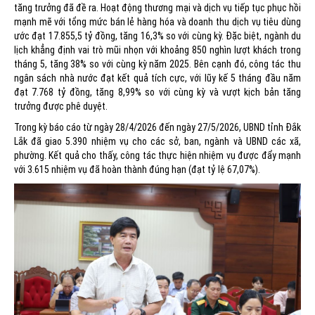
tăng trưởng đã đề ra. Hoạt động thương mại và dịch vụ tiếp tục phục hồi
mạnh mẽ với tổng mức bán lẻ hàng hóa và doanh thu dịch vụ tiêu dùng
ước đạt 17.855,5 tỷ đồng, tăng 16,3% so với cùng kỳ. Đặc biệt, ngành du
lịch khẳng định vai trò mũi nhọn với khoảng 850 nghìn lượt khách trong
tháng 5, tăng 38% so với cùng kỳ năm 2025. Bên cạnh đó, công tác thu
ngân sách nhà nước đạt kết quả tích cực, với lũy kế 5 tháng đầu năm
đạt 7.768 tỷ đồng, tăng 8,99% so với cùng kỳ và vượt kịch bản tăng
trưởng được phê duyệt.
Trong kỳ báo cáo từ ngày 28/4/2026 đến ngày 27/5/2026, UBND tỉnh Đắk
Lắk đã giao 5.390 nhiệm vụ cho các sở, ban, ngành và UBND các xã,
phường. Kết quả cho thấy, công tác thực hiện nhiệm vụ được đẩy mạnh
với 3.615 nhiệm vụ đã hoàn thành đúng hạn (đạt tỷ lệ 67,07%).