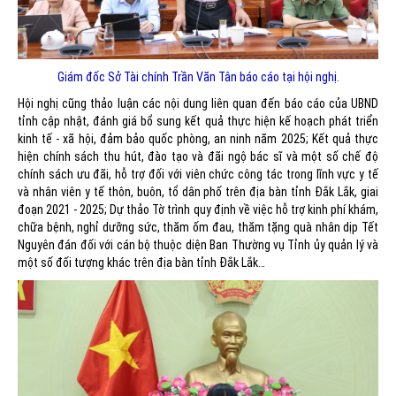
Giám đốc Sở Tài chính Trần Văn Tân báo cáo tại hội nghị.
Hội nghị cũng thảo luận các nội dung liên quan đến báo cáo của UBND
tỉnh cập nhật, đánh giá bổ sung kết quả thực hiện kế hoạch phát triển
kinh tế - xã hội, đảm bảo quốc phòng, an ninh năm 2025; Kết quả thực
hiện chính sách thu hút, đào tạo và đãi ngộ bác sĩ và một số chế độ
chính sách ưu đãi, hỗ trợ đối với viên chức công tác trong lĩnh vực y tế
và nhân viên y tế thôn, buôn, tổ dân phố trên địa bàn tỉnh Đắk Lắk, giai
đoạn 2021 - 2025; Dự thảo Tờ trình quy định về việc hỗ trợ kinh phí khám,
chữa bệnh, nghỉ dưỡng sức, thăm ốm đau, thăm tặng quà nhân dịp Tết
Nguyên đán đối với cán bộ thuộc diện Ban Thường vụ Tỉnh ủy quản lý và
một số đối tượng khác trên địa bàn tỉnh Đắk Lắk…