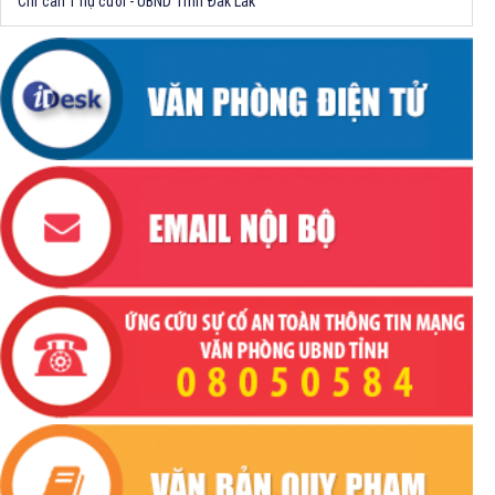
Chỉ cần 1 nụ cười - UBND Tỉnh Đắk Lắk