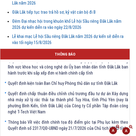
Lắk năm 2026
Đắk Lắk tiếp tục trao trả hồ sơ, kỷ vật cán bộ đi B
Đêm Đại nhạc hội trong khuôn khổ Lễ hội Sầu riêng Đắk Lắk năm
2026 dự kiến diễn ra vào ngày 22/8/2026
Lễ khai mạc Lễ hội Sầu riêng Đắk Lắk năm 2026 dự kiến sẽ diễn ra
vào tối ngày 15/8/2026
THÔNG BÁO
Quyết định Về việc bãi bỏ một số văn bảng quy phạm pháp luật trong
lĩnh vực khoa học và công nghệ do Ủy ban nhân dân tỉnh Đắk Lắk ban
hành trước khi sắp xếp đơn vị hành chính cấp tỉnh
Quyết định kiện toàn Ban Chỉ huy Phòng thủ dân sự tỉnh Đắk Lắk
Quyết định chấp thuận điều chỉnh chủ trương đầu tư dự án Xây dựng
nhà máy xử lý rác thải tại thành phố Tuy Hòa, tỉnh Phú Yên (nay là
phường Bình Kiến, tỉnh Đắk Lắk) của Công ty Cổ phần Tập đoàn công
nghệ T-Tech Việt Nam
Thông báo Về việc đính chính tọa độ điểm góc tại Phụ lục kèm theo
Quyết định số 2317/QĐ-UBND ngày 21/7/2026 của Chủ tịch UBND tỉnh
V/v triển khai Kết luận Phiên họp lần thứ tư Ban Chỉ đạo thực hiện