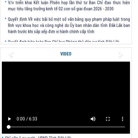
mục tiêu tăng trưởng kinh tế 02 con số giai đoạn 2026 - 2030
Quyết định Về việc bãi bỏ một số văn bảng quy phạm pháp luật trong
lĩnh vực khoa học và công nghệ do Ủy ban nhân dân tỉnh Đắk Lắk ban
hành trước khi sắp xếp đơn vị hành chính cấp tỉnh
Quyết định kiện toàn Ban Chỉ huy Phòng thủ dân sự tỉnh Đắk Lắk
Quyết định chấp thuận điều chỉnh chủ trương đầu tư dự án Xây dựng
Previous
Next
VIDEO
nhà máy xử lý rác thải tại thành phố Tuy Hòa, tỉnh Phú Yên (nay là
phường Bình Kiến, tỉnh Đắk Lắk) của Công ty Cổ phần Tập đoàn công
nghệ T-Tech Việt Nam
Thông báo Về việc đính chính tọa độ điểm góc tại Phụ lục kèm theo
Quyết định số 2317/QĐ-UBND ngày 21/7/2026 của Chủ tịch UBND tỉnh
V/v triển khai Kết luận Phiên họp lần thứ tư Ban Chỉ đạo thực hiện
mục tiêu tăng trưởng kinh tế 02 con số giai đoạn 2026 - 2030