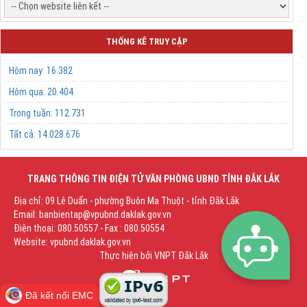
THỐNG KÊ TRUY CẬP
Hôm nay:
16.382
Hôm qua:
20.404
Trong tuần:
112.731
Tất cả:
14.028.676
TRANG THÔNG TIN ĐIỆN TỬ VĂN PHÒNG UBND TỈNH ĐẮK LẮK
Địa chỉ: 09 Lê Duẩn - phường Buôn Ma Thuột - tỉnh Đắk Lắk
Email: banbientap@vpubnd.daklak.gov.vn
Điện thoại: 080.50557 - Fax : 080.50554
Website: vpubnd.daklak.gov.vn
Thực hiện bởi
VNPT Đắk Lắk
Đã kết nối EMC