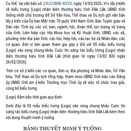
Cụ thể, tại văn bản số
2362/UBND-KGVX
, ngày 13/02/2026, V/v lấy ý kiến
về biểu trưng (Logo) nhận diện thương hiệu tỉnh Đắk Lắk; UBND tỉnh
thống nhất chủ trương để Sở Văn hóa, Thể thao và Du lịch gửi văn bản
lấy ý kiến của Ủy ban Mặt trận Tổ quốc Việt Nam tỉnh; Ban Tuyên giáo và
Dân vận Tỉnh ủy; các sở, ban, ngành, hội, đoàn thể, lực lượng vũ trang
của tỉnh; Liên hiệp các Hội Khoa học và Kỹ thuật tỉnh; UBND các xã,
phường trên địa bàn tỉnh; các hội, hiệp hội, câu lạc bộ và Nhân dân; các
cơ quan, đơn vị liên quan tham gia góp ý đối với 05 mẫu biểu trưng
(Logo) vào vòng chung khảo Cuộc thi sáng tác biểu trưng (Logo) nhận
diện thương hiệu tỉnh Đắk Lắk (thời gian từ ngày 13/02 đến ngày
26/02/2026).
Trên cơ sở ý kiến các cơ quan, đơn vị, địa phương và Nhân dân, Sở Văn
hóa, Thể thao và Du lịch tổng hợp, tham mưu UBND tỉnh báo cáo Đảng
ủy UBND tỉnh xin ý kiến Thường trực Tỉnh ủy về việc tổ chức trao giải,
công bố biểu trưng
(Logo) đảm bảo thời gian quy định.
Dưới đây là 05 mẫu biểu trưng (Logo) vào vòng chung khảo Cuộc thi
sáng tác biểu trưng (Logo) nhận diện thương hiệu tỉnh Đắk Lắk kèm theo
nội dung thuyết minh ý tưởng.