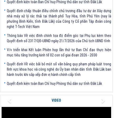
Quyết định chấp thuận điều chỉnh chủ trương đầu tư dự án Xây dựng
nhà máy xử lý rác thải tại thành phố Tuy Hòa, tỉnh Phú Yên (nay là
phường Bình Kiến, tỉnh Đắk Lắk) của Công ty Cổ phần Tập đoàn công
nghệ T-Tech Việt Nam
Thông báo Về việc đính chính tọa độ điểm góc tại Phụ lục kèm theo
Quyết định số 2317/QĐ-UBND ngày 21/7/2026 của Chủ tịch UBND tỉnh
V/v triển khai Kết luận Phiên họp lần thứ tư Ban Chỉ đạo thực hiện
mục tiêu tăng trưởng kinh tế 02 con số giai đoạn 2026 - 2030
Quyết định Về việc bãi bỏ một số văn bảng quy phạm pháp luật trong
lĩnh vực khoa học và công nghệ do Ủy ban nhân dân tỉnh Đắk Lắk ban
hành trước khi sắp xếp đơn vị hành chính cấp tỉnh
Quyết định kiện toàn Ban Chỉ huy Phòng thủ dân sự tỉnh Đắk Lắk
Quyết định chấp thuận điều chỉnh chủ trương đầu tư dự án Xây dựng
nhà máy xử lý rác thải tại thành phố Tuy Hòa, tỉnh Phú Yên (nay là
phường Bình Kiến, tỉnh Đắk Lắk) của Công ty Cổ phần Tập đoàn công
Previous
Next
VIDEO
nghệ T-Tech Việt Nam
Thông báo Về việc đính chính tọa độ điểm góc tại Phụ lục kèm theo
Quyết định số 2317/QĐ-UBND ngày 21/7/2026 của Chủ tịch UBND tỉnh