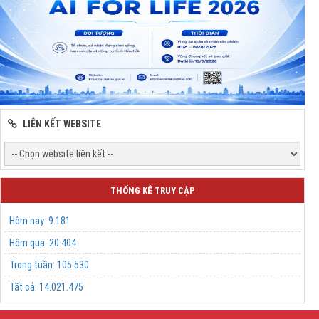
LIÊN KẾT WEBSITE
THỐNG KÊ TRUY CẬP
Hôm nay:
9.181
Hôm qua:
20.404
Trong tuần:
105.530
Tất cả:
14.021.475