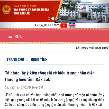
Previous
Nex
Thứ Bảy, 08 / 8 / 2026
MENU
ĐẤT NƯỚC VIỆT NAM TRƯỜNG TỒN; TỔ Q
TRANG CHỦ
UBND TỈNH
Tổ chức lấy ý kiến rộng rãi về biểu trưng nhận diện
thương hiệu tỉnh Đắk Lắk
Cập nhật lúc: 23/02/2026
507
UBND tỉnh vừa có văn bản thống nhất chủ trương về việc tổ chức lấy ý
kiến góp ý rộng rãi đối với 05 mẫu biểu trưng (Logo) vào vòng chung khảo
Cuộc thi sáng tác biểu trưng (Logo) nhận diện thương hiệu tỉnh Đắk Lắk.