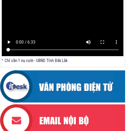
V/v triển khai Kết luận Phiên họp lần thứ tư Ban Chỉ đạo thực hiện
mục tiêu tăng trưởng kinh tế 02 con số giai đoạn 2026 - 2030
Chỉ cần 1 nụ cười - UBND Tỉnh Đắk Lắk