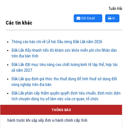
Tuấn Hải
Gửi Email
In
Các tin khác
Thông cáo báo chí về Lễ hội Sầu riêng Đắk Lắk năm 2026
Đắk Lắk đẩy nhanh tiến độ khám sức khỏe miễn phí cho Nhân dân
trên địa bàn tỉnh
Đắk Lắk đặt mục tiêu nâng cao chất lượng kinh tế tập thể, hợp tác
xã năm 2027
Đắk Lắk quy định giá thóc thu thuế dùng để tính thuế sử dụng đất
nông nghiệp trên địa bàn
Đắk Lắk phân cấp thẩm quyền quyết định tiêu chuẩn, định mức diện
tích chuyên dùng trụ sở làm việc của cơ quan, tổ chức
Quyết định Về việc bãi bỏ một số văn bảng quy phạm pháp luật trong
lĩnh vực khoa học và công nghệ do Ủy ban nhân dân tỉnh Đắk Lắk ban
THÔNG BÁO
hành trước khi sắp xếp đơn vị hành chính cấp tỉnh
Quyết định kiện toàn Ban Chỉ huy Phòng thủ dân sự tỉnh Đắk Lắk