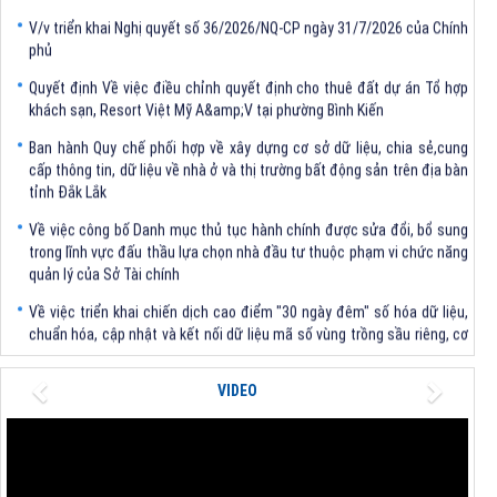
V/v triển khai Nghị quyết số 36/2026/NQ-CP ngày 31/7/2026 của Chính
phủ
Quyết định Về việc điều chỉnh quyết định cho thuê đất dự án Tổ hợp
khách sạn, Resort Việt Mỹ A&amp;V tại phường Bình Kiến
Ban hành Quy chế phối hợp về xây dựng cơ sở dữ liệu, chia sẻ,cung
cấp thông tin, dữ liệu về nhà ở và thị trường bất động sản trên địa bàn
tỉnh Đắk Lắk
Về việc công bố Danh mục thủ tục hành chính được sửa đổi, bổ sung
trong lĩnh vực đấu thầu lựa chọn nhà đầu tư thuộc phạm vi chức năng
quản lý của Sở Tài chính
Về việc triển khai chiến dịch cao điểm "30 ngày đêm" số hóa dữ liệu,
chuẩn hóa, cập nhật và kết nối dữ liệu mã số vùng trồng sầu riêng, cơ
sở đóng gói và kết nối Hệ thống truy xuất nguồn gốc nông sản trên địa
bàn tỉnh Đắk Lắk
Previous
Next
VIDEO
V/v triển khai Nghị quyết số 36/2026/NQ-CP ngày 31/7/2026 của Chính
phủ
Quyết định Về việc điều chỉnh quyết định cho thuê đất dự án Tổ hợp
khách sạn, Resort Việt Mỹ A&amp;V tại phường Bình Kiến