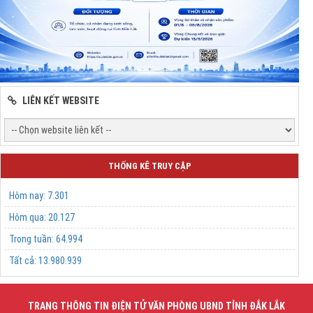
LIÊN KẾT WEBSITE
THỐNG KÊ TRUY CẬP
Hôm nay:
7.301
Hôm qua:
20.127
Trong tuần:
64.994
Tất cả:
13.980.939
TRANG THÔNG TIN ĐIỆN TỬ VĂN PHÒNG UBND TỈNH ĐẮK LẮK