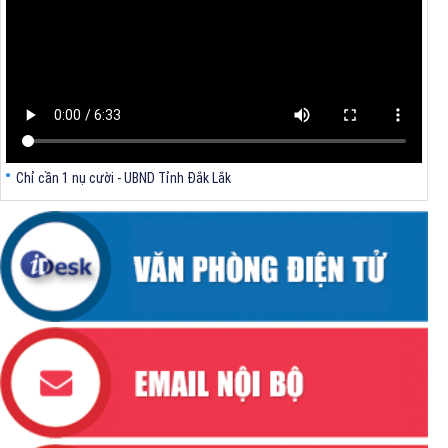
Ban hành Quy chế phối hợp về xây dựng cơ sở dữ liệu, chia sẻ,cung
cấp thông tin, dữ liệu về nhà ở và thị trường bất động sản trên địa bàn
tỉnh Đắk Lắk
Chỉ cần 1 nụ cười - UBND Tỉnh Đắk Lắk