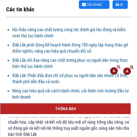
Gửi Email
In
Các tin khác
Hội thảo nâng cao chất lượng công tác đánh giá tác động và kiểm
soát thủ tục hành chính
Đắk Lắk phát động Kế hoạch hành động 100 ngày tập trung tháo gỡ
điểm nghẽn, nâng cao hiệu quả chuyển đổi số
Đắk Lắk chỉ đạo nâng cao chất lượng phục vụ người dân trong thực
hiện thủ tục hành chính
Đắk Lắk: Phấn đấu đưa chỉ số phục vụ người dân vào nhóm 10 tỉnh,
thành phố dẫn đầu cả nước
Về việc công bố Danh mục thủ tục hành chính được sửa đổi, bổ sung
Nâng cao hiệu quả cải cách hành chính, cải thiện môi trường đầu tư
trong lĩnh vực đấu thầu lựa chọn nhà đầu tư thuộc phạm vi chức năng
kinh doanh
quản lý của Sở Tài chính
THÔNG BÁO
Về việc triển khai chiến dịch cao điểm "30 ngày đêm" số hóa dữ liệu,
chuẩn hóa, cập nhật và kết nối dữ liệu mã số vùng trồng sầu riêng, cơ
sở đóng gói và kết nối Hệ thống truy xuất nguồn gốc nông sản trên địa
bàn tỉnh Đắk Lắk