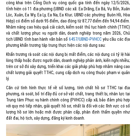
công khai trên Cổng Dịch vụ công quốc gia tính đến ngày 12/5/2026,
tỉnh hiện có 11 địa phương (UBND các xã: Ea Drăng, Ea Bá, Vụ Bổn, Xuân
Lộc, Xuân, Ea Wy, Ea Ly, Ea Na, Ea Ktur; UBND các phường: Buôn Hồ, Hòa
Hiệp) có điểm số dưới 95 điểm, dao động từ 87,77 điểm đến 94,94 điểm.
Nhằm nâng cao hiệu quả cải cách, kiểm soát thủ tục hành chính (TTHC)
và chất lượng phục vụ người dân, doanh nghiệp trong năm 2026, Chủ
tịch UBND tỉnh ban hành văn bản số
6457/UBND-PVHCC
yêu cầu các địa
phương khẩn trương tập trung thực hiện các nội dung sau:
Khẩn trương rà soát các nội dung bị mất điểm, các nội dung có tỷ lệ hài
lòng thấp hoặc được người dân, doanh nghiệp phản ánh, kiến nghị nhiều;
trên cơ sở đó xây dựng, triển khai các giải pháp phù hợp nhằm nâng cao
chất lượng giải quyết TTHC, cung cấp dịch vụ công thuộc phạm vi quản
lý.
Căn cứ tình hình thực tế về số lượng, tính chất hồ sơ TTHC tại địa
phương, rà soát, bố trí đầy đủ cơ sở vật chất, trang thiết bị, nhân lực tại
Trung tâm Phục vụ hành chính công (PVHCC) cấp xã; bảo đảm phù hợp
với quy mô tiếp nhận, giải quyết hồ sơ, nhất là đối với các lĩnh vực có số
lượng hồ sơ lớn hoặc mới được phân cấp, phân định thẩm quyền như
đất đai, hộ tịch, xây dựng, đăng ký kinh doanh.