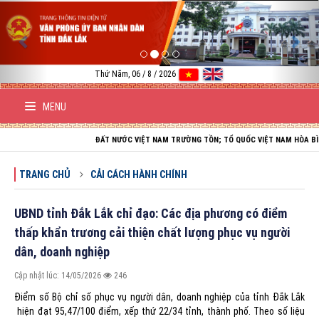
Previous
Nex
Thứ Năm, 06 / 8 / 2026
MENU
ĐẤT NƯỚC VIỆT NAM TRƯỜNG TỒN; TỔ QUỐC VIỆT NAM HÒA BÌNH; DÂN 
TRANG CHỦ
CẢI CÁCH HÀNH CHÍNH
UBND tỉnh Đắk Lắk chỉ đạo: Các địa phương có điểm
thấp khẩn trương cải thiện chất lượng phục vụ người
dân, doanh nghiệp
Cập nhật lúc: 14/05/2026
246
Điểm số Bộ chỉ số phục vụ người dân, doanh nghiệp của tỉnh Đắk Lắk
hiện đạt 95,47/100 điểm, xếp thứ 22/34 tỉnh, thành phố. Theo số liệu