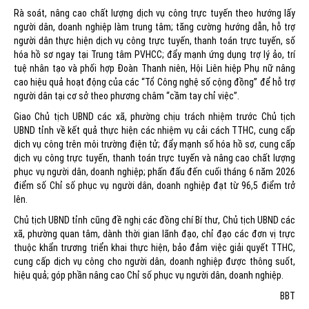
Rà soát, nâng cao chất lượng dịch vụ công trực tuyến theo hướng lấy
người dân, doanh nghiệp làm trung tâm; tăng cường hướng dẫn, hỗ trợ
người dân thực hiện dịch vụ công trực tuyến, thanh toán trực tuyến, số
hóa hồ sơ ngay tại Trung tâm PVHCC; đẩy mạnh ứng dụng trợ lý ảo, trí
tuệ nhân tạo và phối hợp Đoàn Thanh niên, Hội Liên hiệp Phụ nữ nâng
cao hiệu quả hoạt động của các “Tổ Công nghệ số cộng đồng” để hỗ trợ
người dân tại cơ sở theo phương châm “cầm tay chỉ việc”.
Giao Chủ tịch UBND các xã, phường chịu trách nhiệm trước Chủ tịch
UBND tỉnh về kết quả thực hiện các nhiệm vụ cải cách TTHC, cung cấp
dịch vụ công trên môi trường điện tử; đẩy mạnh số hóa hồ sơ, cung cấp
dịch vụ công trực tuyến, thanh toán trực tuyến và nâng cao chất lượng
phục vụ người dân, doanh nghiệp; phấn đấu đến cuối tháng 6 năm 2026
điểm số Chỉ số phục vụ người dân, doanh nghiệp đạt từ 96,5 điểm trở
lên.
Chủ tịch UBND tỉnh cũng đề nghị các đồng chí Bí thư, Chủ tịch UBND các
xã, phường quan tâm, dành thời gian lãnh đạo, chỉ đạo các đơn vị trực
thuộc khẩn trương triển khai thực hiện, bảo đảm việc giải quyết TTHC,
cung cấp dịch vụ công cho người dân, doanh nghiệp được thông suốt,
hiệu quả; góp phần nâng cao Chỉ số phục vụ người dân, doanh nghiệp.
BBT